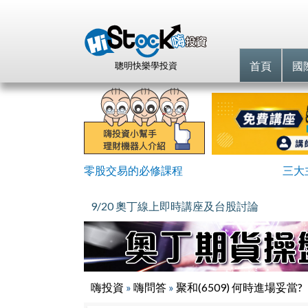
首頁
國
聰明快樂學投資
零股交易的必修課程
三大
9/20 奧丁線上即時講座及台股討論
嗨投資
»
嗨問答
»
聚和(6509) 何時進場妥當?