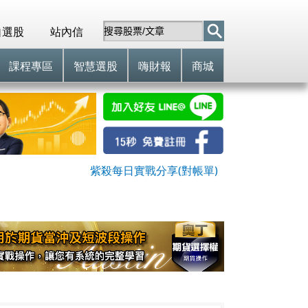
自選股
站內信
課程專區
智慧選股
嗨財報
商城
紫殺每日實戰分享(對帳單)