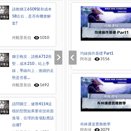
請教獅王6509聚和成本
58左右，是否有機會解
套?
何毅里長伯
1010
均線操作基礎 Part1
獅王晚安，請教6712長
阿布波
3156
聖，成本210，站上季
線，季線向上，後續的走
勢是否看...
何毅里長伯
1692
請問獅王，健喬4114這
檔的型態如果要依技術面
進場，合理的進場點應該
布林通道實務教學
在哪?
阿布波
3079