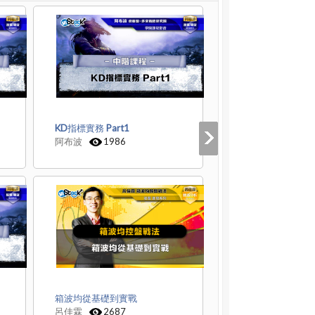
KD指標實務 Part1
阿布波
1986
箱波均從基礎到實戰
呂佳霖
2687