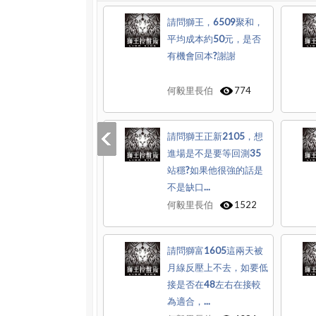
請問獅王，6509聚和，
平均成本約50元，是否
有機會回本?謝謝
何毅里長伯
774
請問獅王正新2105，想
進場是不是要等回測35
站穩?如果他很強的話是
不是缺口...
何毅里長伯
1522
請問獅富1605這兩天被
月線反壓上不去，如要低
接是否在48左右在接較
為適合，...