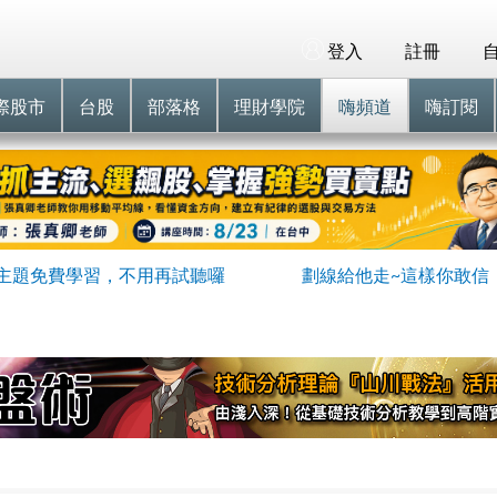
登入
註冊
際股市
台股
部落格
理財學院
嗨頻道
嗨訂閱
主題免費學習，不用再試聽囉
劃線給他走~這樣你敢信