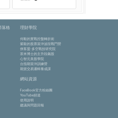
部落格
理財學院
何毅的實戰控盤轉折術
紫殺的股票當沖波段戰鬥營
俠客盟-多空戰技研究院
茶米博士的主升段飆股
心智元美股學院
台指期當沖訓練營
期貨交易邏輯養成課
網站資源
FaceBook官方粉絲團
YouTube頻道
使用說明
建議與問題回報