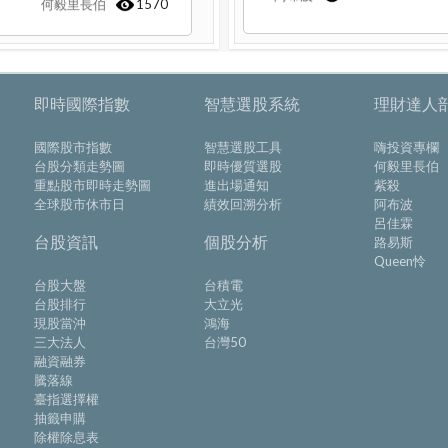
何毅里長伯
1570
即時國際指數
智慧選股系統
理財達人
國際股市指數
智慧選股工具
嗨投資專欄
台股分類走勢圖
即時優質選股
何毅里長伯
重點股市即時走勢圖
進出場通知
紫殺
全球股市休市日
績效回溯分析
阿布波
呂佳霖
台股資訊
個股分析
路易斯
Queen怜
台股大盤
台積電
台股排行
大立光
現股當沖
鴻海
三大法人
台灣50
融資融券
騰落線
臺指選擇權
抽籤申購
除權除息表