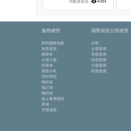
何毅里長伯
4084
服務總覽
國際個股分類總覽
即時國際指數
分類
智慧選股
台股股價
嗨聖杯
美股股價
台股大盤
陸股股價
部落格
日股股價
個股分析
韓股股價
理財學院
嗨頻道
嗨訂閱
嗨財報
線上教學課程
商城
序號儲值