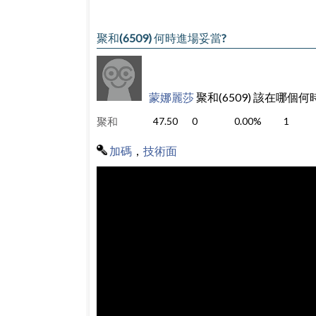
聚和(6509) 何時進場妥當?
蒙娜麗莎
聚和(6509) 該在哪個
聚和
47.50
0
0.00%
1
加碼
，
技術面