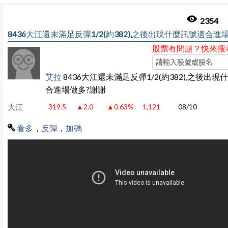
2354
8436大江還未滿足反彈1/2(約382),之後出現什麼訊號適合進
股票有問題？快來搜
艾拉
8436大江還未滿足反彈1/2(約382),之後出
合進場做多?謝謝
大江
319.5
▲2.0
▲0.63%
1,121
08/10
看多
，
反彈
，
加碼