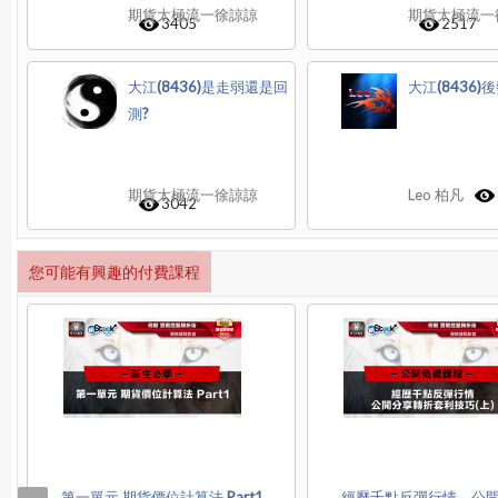
期貨太極流一徐諒諒
期貨太極流一
3405
2517
大江(8436)是走弱還是回
大江(8436)
測?
期貨太極流一徐諒諒
Leo 柏凡
3042
您可能有興趣的付費課程
第一單元 期貨價位計算法 Part1
經歷千點反彈行情，公