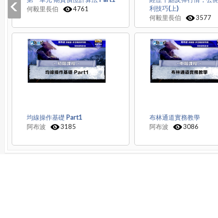
利技巧(上)
何毅里長伯
4761
何毅里長伯
3577
均線操作基礎 Part1
布林通道實務教學
阿布波
3185
阿布波
3086