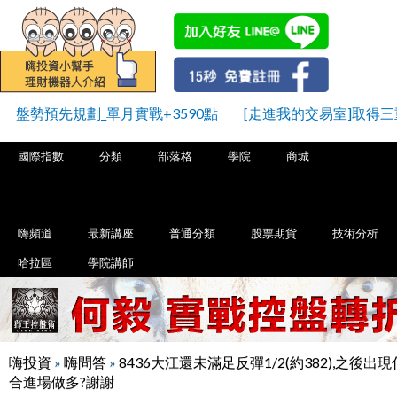
盤勢預先規劃_單月實戰+3590點
[走進我的交易室]取得
國際指數
分類
部落格
學院
商城
嗨頻道
最新講座
普通分類
股票期貨
技術分析
哈拉區
學院講師
嗨投資
»
嗨問答
»
8436大江還未滿足反彈1/2(約382),之後出
合進場做多?謝謝