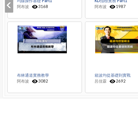
均線操作基礎 Part1
KD指標實務 Part1
阿布波
3168
阿布波
1987
布林通道實務教學
箱波均從基礎到實戰
阿布波
3082
呂佳霖
2692