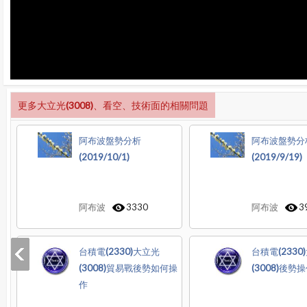
更多大立光(3008)、看空、技術面的相關問題
阿布波盤勢分析
阿布波盤勢分
(2019/10/1)
(2019/9/19)
阿布波
3330
阿布波
3
台積電(2330)大立光
台積電(2330
(3008)貿易戰後勢如何操
(3008)後勢
作