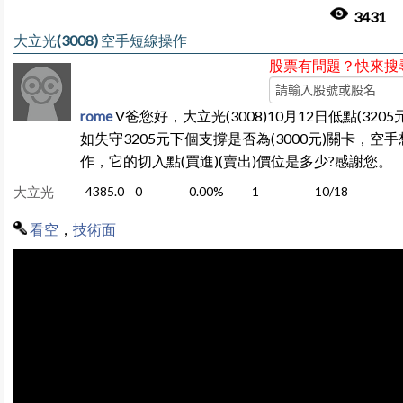
3431
大立光(3008) 空手短線操作
股票有問題？快來搜
rome
V爸您好，大立光(3008)10月12日低點(3205
如失守3205元下個支撐是否為(3000元)關卡，空
作，它的切入點(買進)(賣出)價位是多少?感謝您。
大立光
4385.0
0
0.00%
1
10/18
看空
，
技術面