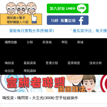
紫殺每日實戰分享(對帳單)
「傻瓜當沖法」每天獲
國際指數
分類
部落格
學院
商城
嗨頻道
最新講座
普通分類
股票期貨
技術分析
哈拉區
學院講師
嗨投資
»
嗨問答
»
大立光(3008) 空手短線操作