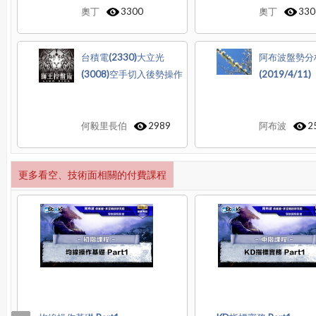
奧丁
3300
奧丁
330
台積電(2330)大立光
阿布波盤勢分
(3008)空手切入後勢操作
(2019/4/11)
何毅里長伯
2989
阿布波
2
更多看空、技術面相關的付費課程