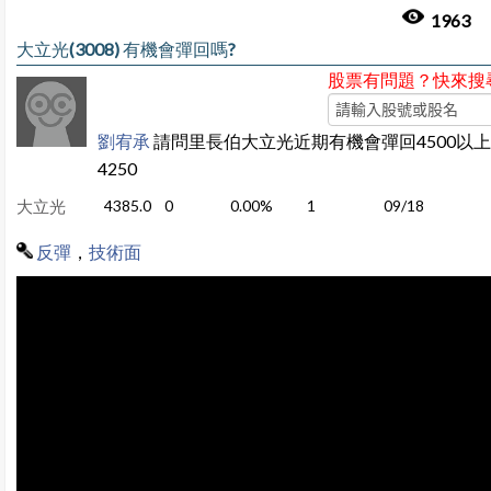
1963
大立光(3008) 有機會彈回嗎?
股票有問題？快來搜
劉宥承
請問里長伯大立光近期有機會彈回4500以
4250
大立光
4385.0
0
0.00%
1
09/18
反彈
，
技術面