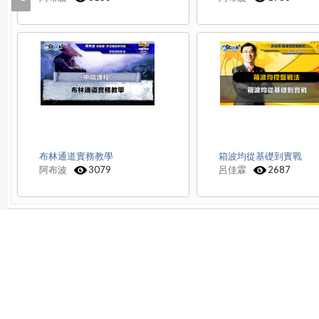
布林通道實務教學
箱波均從基礎到實戰
阿布波
3079
呂佳霖
2687