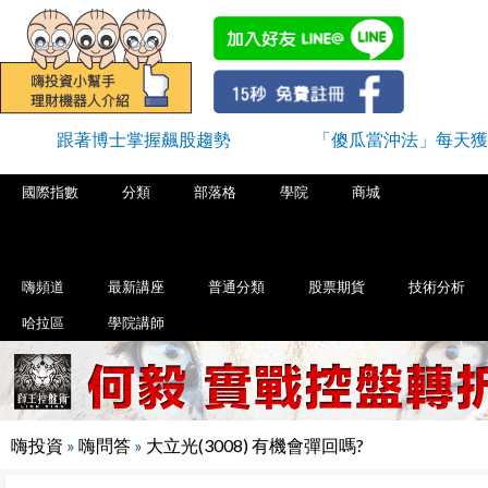
跟著博士掌握飆股趨勢
「傻瓜當沖法」每天獲
國際指數
分類
部落格
學院
商城
嗨頻道
最新講座
普通分類
股票期貨
技術分析
哈拉區
學院講師
嗨投資
»
嗨問答
»
大立光(3008) 有機會彈回嗎?