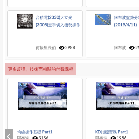
台積電(2330)大立光
阿布波盤勢分
(3008)空手切入後勢操作
(2019/4/11)
何毅里長伯
2988
阿布波
2
更多反彈、技術面相關的付費課程
均線操作基礎 Part1
KD指標實務 Part1
阿布波
3156
阿布波
1986