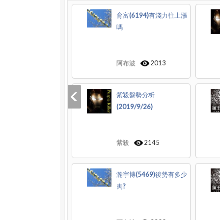
育富(6194)有淺力往上漲
嗎
阿布波
2013
紫殺盤勢分析
(2019/9/26)
紫殺
2145
瀚宇博(5469)後勢有多少
肉?