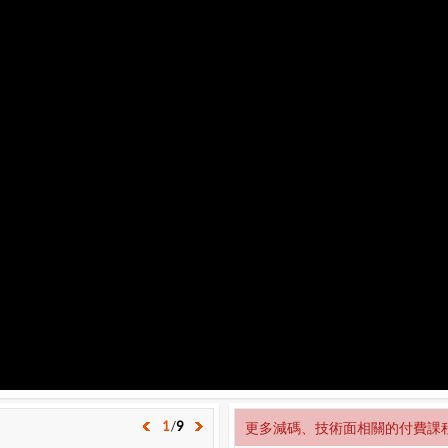
1
/
9
更多減碼、技術面相關的付費課