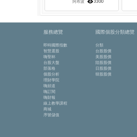
阿布波
3300
服務總覽
國際個股分類總覽
即時國際指數
分類
智慧選股
台股股價
嗨聖杯
美股股價
台股大盤
陸股股價
部落格
日股股價
個股分析
韓股股價
理財學院
嗨頻道
嗨訂閱
嗨財報
線上教學課程
商城
序號儲值