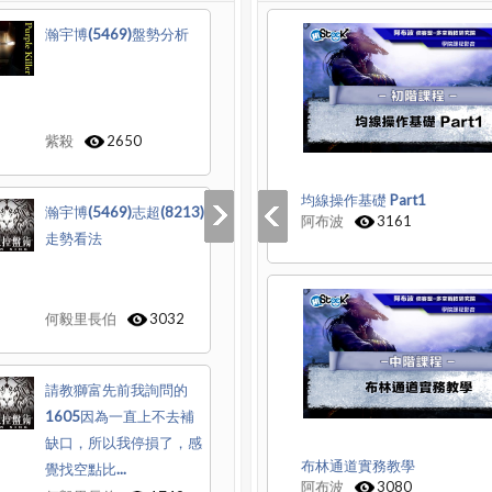
瀚宇博(5469)盤勢分析
紫殺
2650
均線操作基礎 Part1
瀚宇博(5469)志超(8213)
阿布波
3161
走勢看法
何毅里長伯
3032
請教獅富先前我詢問的
1605因為一直上不去補
缺口，所以我停損了，感
布林通道實務教學
覺找空點比...
阿布波
3080