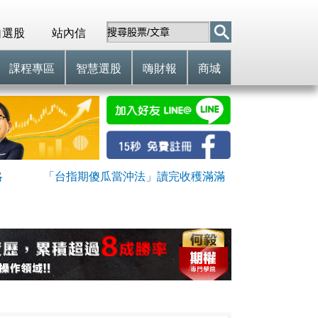
自選股
站內信
課程專區
智慧選股
嗨財報
商城
略
「台指期傻瓜當沖法」讀完收穫滿滿