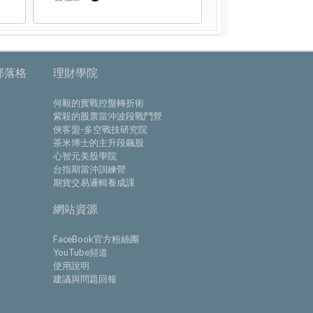
部落格
理財學院
何毅的實戰控盤轉折術
紫殺的股票當沖波段戰鬥營
俠客盟-多空戰技研究院
茶米博士的主升段飆股
心智元美股學院
台指期當沖訓練營
期貨交易邏輯養成課
網站資源
FaceBook官方粉絲團
YouTube頻道
使用說明
建議與問題回報