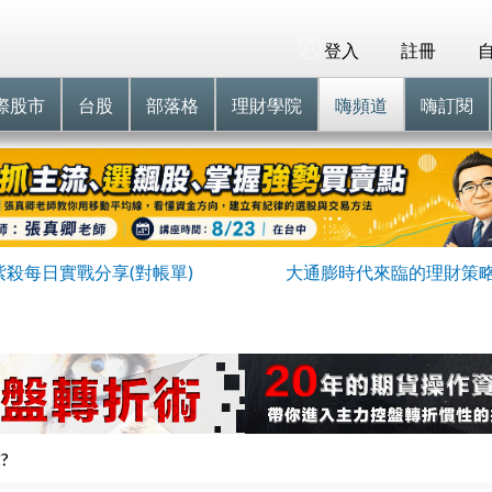
登入
註冊
際股市
台股
部落格
理財學院
嗨頻道
嗨訂閱
紫殺每日實戰分享(對帳單)
大通膨時代來臨的理財策
?