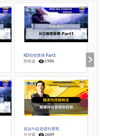
KD指標實務 Part1
阿布波
1986
箱波均從基礎到實戰
呂佳霖
2689