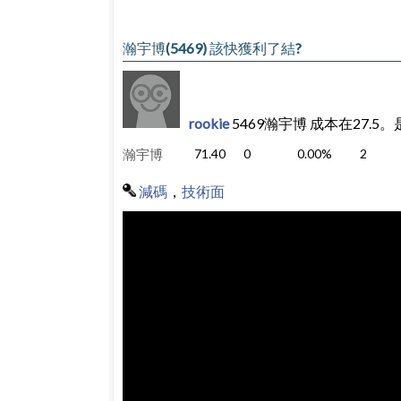
瀚宇博(5469) 該快獲利了結?
rookie
5469瀚宇博 成本在27.
瀚宇博
71.40
0
0.00%
2
減碼
，
技術面