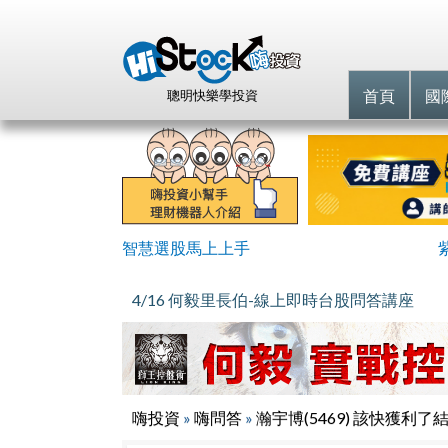
首頁
國
聰明快樂學投資
智慧選股馬上上手
4/16 何毅里長伯-線上即時台股問答講座
嗨投資
»
嗨問答
»
瀚宇博(5469) 該快獲利了結