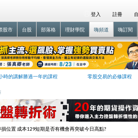
登入
註冊
際股市
台股
部落格
理財學院
嗨頻道
嗨訂閱
小時的講解勝過一年的課程
零股交易的必修課程
答
停損位置 成本129短期是否有機會再突破今日高點?