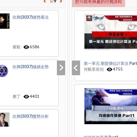
1
/
9
您可能有興趣的付費課程
欣興(3037)後勢看法
紫殺
6586
第一單元 期貨價位計算法 Part
欣興(3037)後續走勢
何毅里長伯
4755
奧丁
4401
欣興(3037)盤勢分析