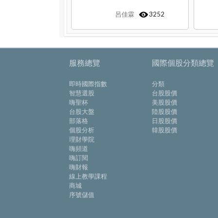
呂佳霖
3252
服務總覽
國際個股分類總覽
即時國際指數
分類
智慧選股
台股股價
嗨聖杯
美股股價
台股大盤
陸股股價
部落格
日股股價
個股分析
韓股股價
理財學院
嗨頻道
嗨訂閱
嗨財報
線上教學課程
商城
序號儲值