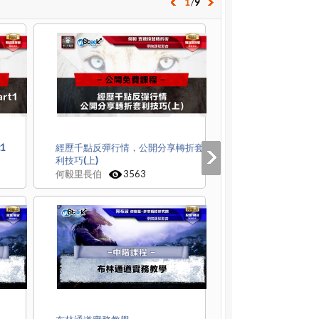
1
/
9
1
經歷千點反彈行情，公開分享轉折套
利技巧(上)
何毅里長伯
3563