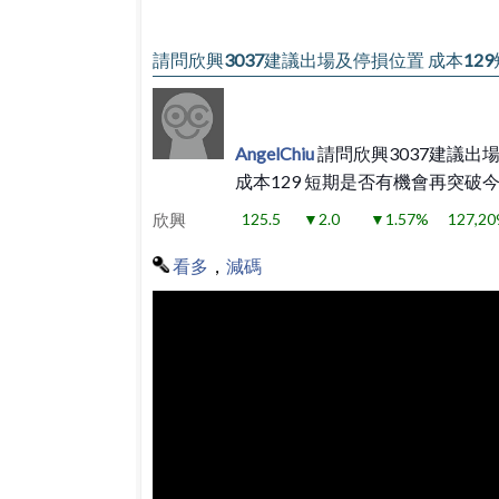
請問欣興3037建議出場及停損位置 成本12
AngelChiu
請問欣興3037建議出
成本129 短期是否有機會再突破
欣興
125.5
▼2.0
▼1.57%
127,20
看多
，
減碼