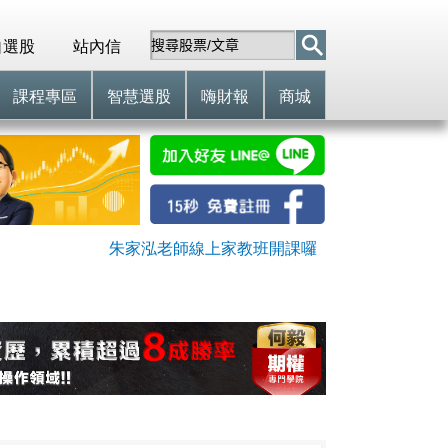
自選股
站內信
課程專區
智慧選股
嗨財報
商城
朱家泓老師線上家教班開課囉