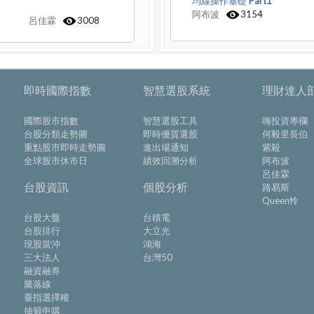
均線操作基礎 Part1
阿布波
3154
呂佳霖
3008
即時國際指數
智慧選股系統
理財達人
國際股市指數
智慧選股工具
嗨投資專欄
台股分類走勢圖
即時優質選股
何毅里長伯
重點股市即時走勢圖
進出場通知
紫殺
全球股市休市日
績效回溯分析
阿布波
呂佳霖
台股資訊
個股分析
路易斯
Queen怜
台股大盤
台積電
台股排行
大立光
現股當沖
鴻海
三大法人
台灣50
融資融券
騰落線
臺指選擇權
抽籤申購