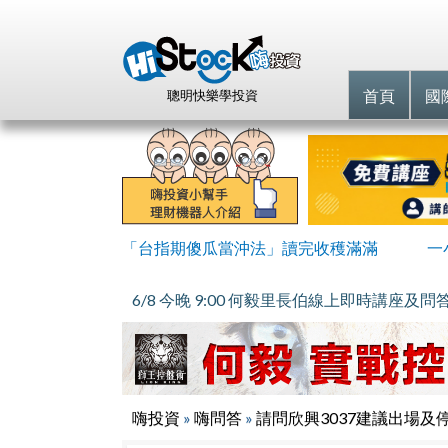
首頁
國
聰明快樂學投資
「台指期傻瓜當沖法」讀完收穫滿滿
一
6/8 今晚 9:00 何毅里長伯線上即時講座及問
嗨投資
»
嗨問答
»
請問欣興3037建議出場及