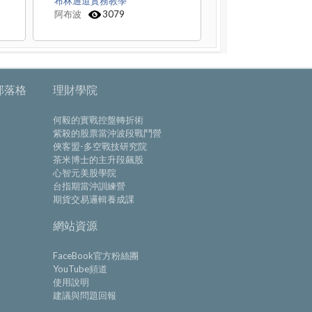
布林通道實務教學
阿布波
3079
部落格
理財學院
何毅的實戰控盤轉折術
紫殺的股票當沖波段戰鬥營
俠客盟-多空戰技研究院
茶米博士的主升段飆股
心智元美股學院
台指期當沖訓練營
期貨交易邏輯養成課
網站資源
FaceBook官方粉絲團
YouTube頻道
使用說明
建議與問題回報