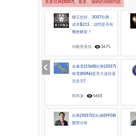
更多欣興(3037)、看多、減碼的相關問題
獅王您好，3037欣興，
成本$215，請問是否有
機會解套？
何毅里長伯
3675
金像電(2368)欣興(3037)
南電(8046)是否大波段還
沒走完?
阿布波
5601
欣興(3037)世紀鋼(9958)
盤勢分析