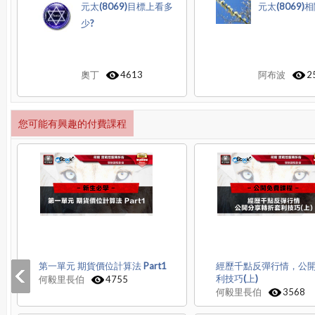
元太(8069)目標上看多
元太(8069)
少?
奧丁
4613
阿布波
2
您可能有興趣的付費課程
第一單元 期貨價位計算法 Part1
經歷千點反彈行情，公
利技巧(上)
何毅里長伯
4755
何毅里長伯
3568