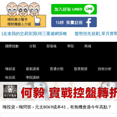
[走進我的交易室]取得三重濾網策略
盤勢預先規劃_單月實戰+
國際指數
分類
部落格
學院
商城
嗨頻道
最新講座
普通分類
股票期貨
技術分析
哈拉區
學院講師
嗨投資
»
嗨問答
»
元太8069成本41，有無機會過今年高點？