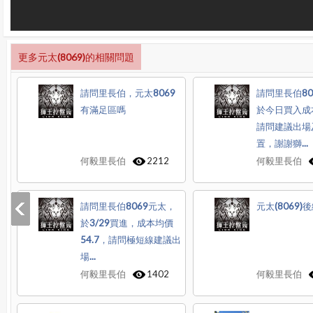
更多元太(8069)的相關問題
請問里長伯，元太8069
請問里長伯80
有滿足區嗎
於今日買入成
請問建議出場
置，謝謝獅...
何毅里長伯
2212
何毅里長伯
請問里長伯8069元太，
元太(8069)
於3/29買進，成本均價
54.7，請問極短線建議出
場...
何毅里長伯
1402
何毅里長伯