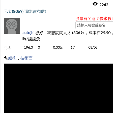
2242
元太(8069) 還能續抱嗎?
股票有問題？快來搜
autojhl
您好，我想詢問元太 (8069) ，成本在29.9
嗎?謝謝您
元太
196.0
0
0.00%
17
08/08
續抱
，
技術面