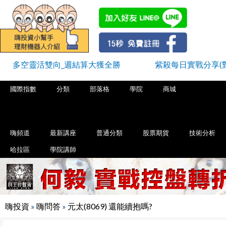
多空靈活雙向_週結算大獲全勝
紫殺每日實戰分享(
國際指數
分類
部落格
學院
商城
嗨頻道
最新講座
普通分類
股票期貨
技術分析
哈拉區
學院講師
嗨投資
»
嗨問答
»
元太(8069) 還能續抱嗎?