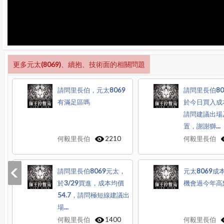
更多元太(8069)、續抱、技術面的相關問題
請問里長伯，元太8069
請問里長伯80
有滿足區嗎
於今日買入成
請問建議出場
置，謝謝獅...
何毅里長伯
2210
何毅里長伯
請問里長伯8069元太，
元太8069成
於3/29買進，成本均價
機會過今年高
54.7，請問極短線建議出
場...
何毅里長伯
1400
何毅里長伯