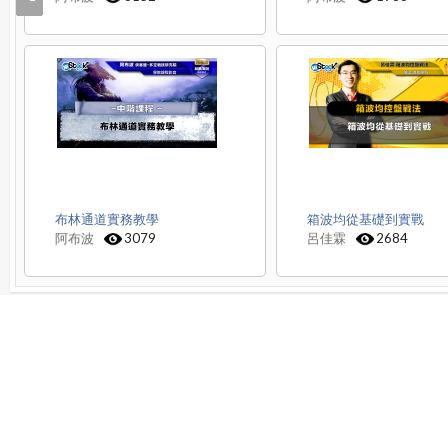
布林通道實務教學
箱波均從基礎到實戰
阿布波
3079
呂佳霖
2684