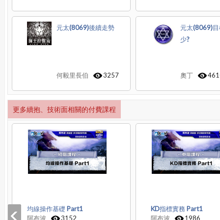
元太(8069)後續走勢
元太(8069)
少?
何毅里長伯
3257
奧丁
461
更多續抱、技術面相關的付費課程
均線操作基礎 Part1
KD指標實務 Part1
阿布波
3152
阿布波
1986