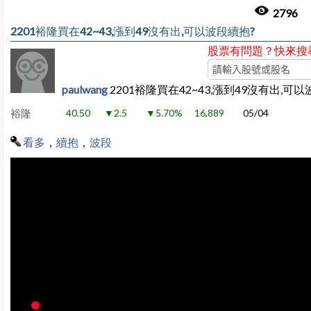
2796
2201裕隆買在42~43,漲到49沒有出,可以波段續抱?
股票有問題？快來搜
paulwang
2201裕隆買在42~43,漲到49沒有出,可
裕隆
40.50
▼2.5
▼5.70%
16,889
05/04
看多
，
續抱
，
波段