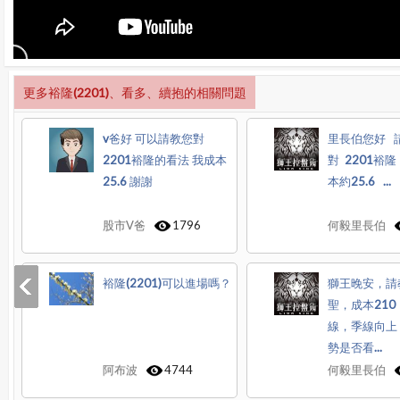
更多裕隆(2201)、看多、續抱的相關問題
v爸好 可以請教您對
里長伯您好 
2201裕隆的看法 我成本
對 2201裕
25.6 謝謝
本約25.6 ...
股市V爸
1796
何毅里長伯
裕隆(2201)可以進場嗎？
獅王晚安，請教
聖，成本21
線，季線向上
勢是否看...
阿布波
4744
何毅里長伯