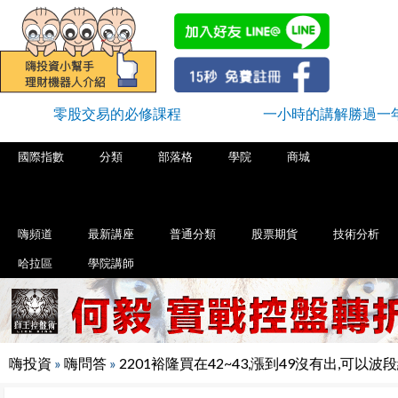
零股交易的必修課程
一小時的講解勝過一
國際指數
分類
部落格
學院
商城
嗨頻道
最新講座
普通分類
股票期貨
技術分析
哈拉區
學院講師
嗨投資
»
嗨問答
»
2201裕隆買在42~43,漲到49沒有出,可以波