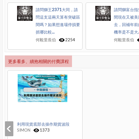
請問獅王2371大同，請
請問獅富台指
問這支這兩天算有突破區
間現在又被美
間嗎？如果想進場停損要
去，回補年前
抓哪比較...
機率是不是大..
何毅里長伯
2254
何毅里長伯
更多看多、續抱相關的付費課程
利用現貨底部去操作期貨波段
SIMON
1373