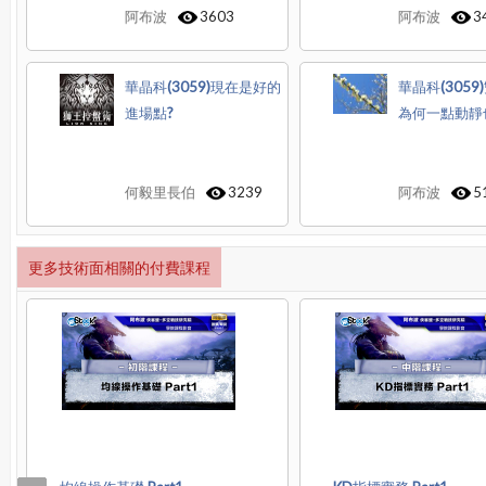
阿布波
3603
阿布波
3
華晶科(3059)現在是好的
華晶科(305
進場點?
為何一點動靜
何毅里長伯
3239
阿布波
5
更多技術面相關的付費課程