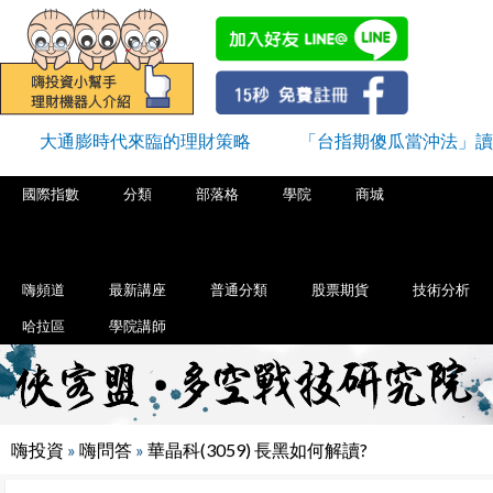
大通膨時代來臨的理財策略
「台指期傻瓜當沖法」讀
國際指數
分類
部落格
學院
商城
嗨頻道
最新講座
普通分類
股票期貨
技術分析
哈拉區
學院講師
嗨投資
»
嗨問答
»
華晶科(3059) 長黑如何解讀?