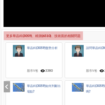
更多華晶科(3059)、精測(6510)、技術面的相關問題
華晶科(3059)盤勢分析
請問華晶科(30
股市V爸
3380
股市V爸
華晶科(3059)如何判斷出
華晶科(305
場點?
嗎?