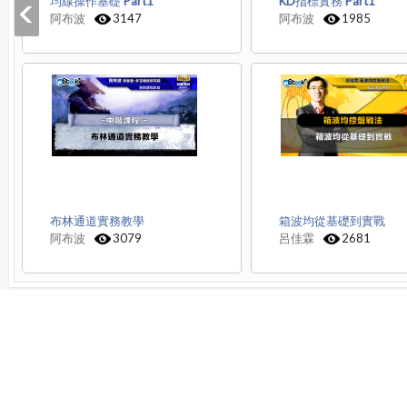
均線操作基礎 Part1
KD指標實務 Part1
阿布波
3147
阿布波
1985
布林通道實務教學
箱波均從基礎到實戰
阿布波
3079
呂佳霖
2681