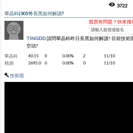
3722
華晶科(3059) 長黑如何解讀?
股票有問題？快來搜
TINGDD
請問華晶科昨日長黑如何解讀? 目前技術
空頭?
華晶科
40.15
0
0.00%
2
11/10
精測
2695.0
0
0.00%
0
11/10
技術面