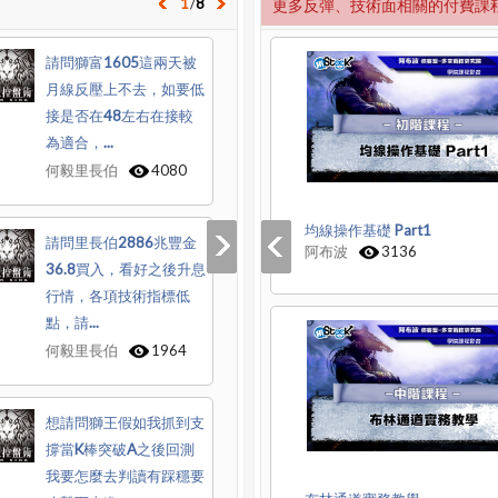
1
/
8
更多反彈、技術面相關的付費課
請問獅富1605這兩天被
月線反壓上不去，如要低
接是否在48左右在接較
為適合，...
何毅里長伯
4080
均線操作基礎 Part1
請問里長伯2886兆豐金
阿布波
3136
36.8買入，看好之後升息
行情，各項技術指標低
點，請...
何毅里長伯
1964
想請問獅王假如我抓到支
撐當K棒突破A之後回測
我要怎麼去判讀有踩穩要