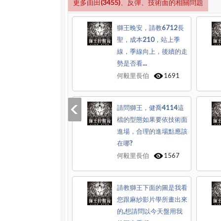
更多由田(3455)、反彈、技術面的相關問題
獅王晚安，請教6712長
聖，成本210，站上季
線，季線向上，後續的走
勢是否看...
何毅里長伯
1691
請問獅王，健喬4114這
檔的型態如果要依技術面
進場，合理的進場點應該
在哪?
何毅里長伯
1567
請教獅王下面的圖是我看
您跟麻紗影片學所畫出來
的,想請問以今天盤用我