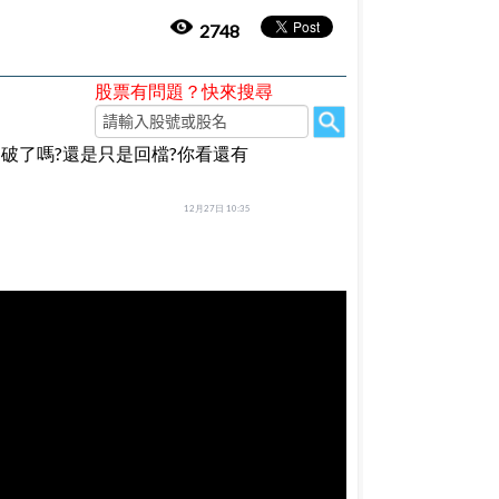
2748
股票有問題？快來搜尋
被假凸破了嗎?還是只是回檔?你看還有
12月27日 10:35