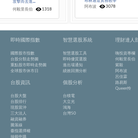
布林通道實務教學
攻擊而去進...
阿布波
3078
何毅里長伯
1318
即時國際指數
智慧選股系統
理財達人
國際股市指數
智慧選股工具
嗨投資專欄
台股分類走勢圖
即時優質選股
何毅里長伯
重點股市即時走勢圖
進出場通知
紫殺
全球股市休市日
績效回溯分析
阿布波
呂佳霖
台股資訊
個股分析
路易斯
Queen怜
台股大盤
台積電
台股排行
大立光
現股當沖
鴻海
三大法人
台灣50
融資融券
騰落線
臺指選擇權
抽籤申購