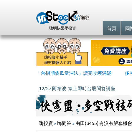
首頁
國
聰明快樂學投資
「台指期傻瓜當沖法」讀完收穫滿滿
多
12/27 阿布波-線上即時台股問答講座
嗨投資
»
嗨問答
»
由田(3455) 有沒有解套機會