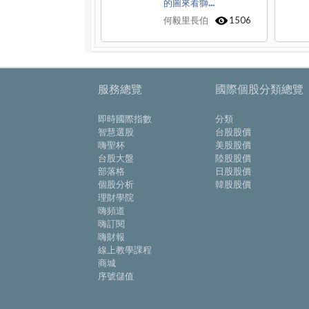
的圖來看獅...
何毅里長伯
1506
服務總覽
國際個股分類總覽
即時國際指數
分類
智慧選股
台股股價
嗨聖杯
美股股價
台股大盤
陸股股價
部落格
日股股價
個股分析
韓股股價
理財學院
嗨頻道
嗨訂閱
嗨財報
線上教學課程
商城
序號儲值