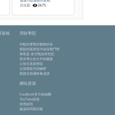
箱波均從基礎到實戰
呂佳霖
2675
部落格
理財學院
何毅的實戰控盤轉折術
紫殺的股票當沖波段戰鬥營
俠客盟-多空戰技研究院
茶米博士的主升段飆股
心智元美股學院
台指期當沖訓練營
期貨交易邏輯養成課
網站資源
FaceBook官方粉絲團
YouTube頻道
使用說明
建議與問題回報