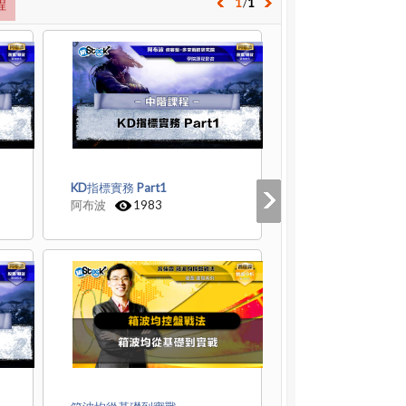
1
/
1
程
KD指標實務 Part1
阿布波
1983