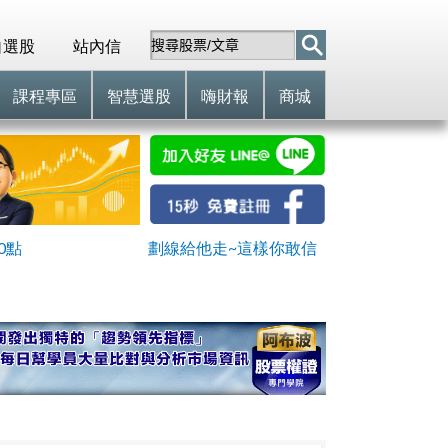
自選股
站內信
課程專區
智慧選股
嗨財報
商城
0點
劃線給他走~這樣你敢信