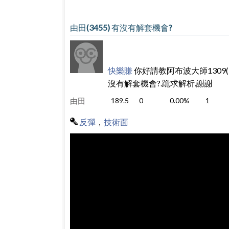
由田(3455) 有沒有解套機會?
快樂賺
你好請教阿布波大師1309(
沒有解套機會?.跪求解析.謝謝
由田
189.5
0
0.00%
1
反彈
，
技術面