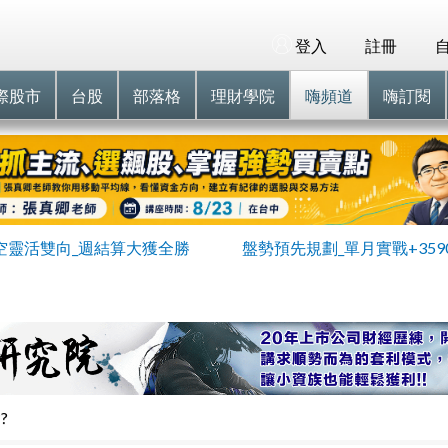
登入
註冊
際股市
台股
部落格
理財學院
嗨頻道
嗨訂閱
空靈活雙向_週結算大獲全勝
盤勢預先規劃_單月實戰+359
?