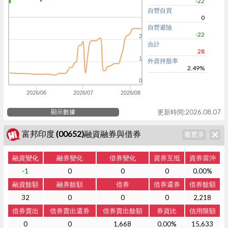
-22
自營自買
0
自營避險
-22
2
合計
28
1
外資持股率
2.49%
0
2026/06
2026/07
2026/08
顯示數據
更新時間:2026.08.07
富邦印度 (00652)融資融券與借券
融資變化
融券變化
借券變化
資券互抵
資券當沖
-1
0
0
0
0.00%
融資餘額
融券餘額
借券
借券還券
借券餘額
32
0
0
0
2,218
借券賣出
借券賣出還券
借券賣出餘額
券資比
信用限額
0
0
1,668
0.00%
15,633