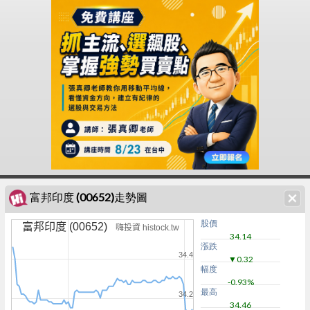
富邦印度 (00652)走勢圖
股價
富邦印度 (00652)
嗨投資 histock.tw
34.14
漲跌
34.4
▼0.32
幅度
-0.93%
最高
34.2
34.46