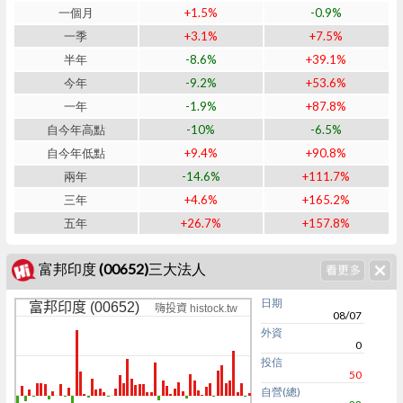
一個月
+1.5%
-0.9%
一季
+3.1%
+7.5%
半年
-8.6%
+39.1%
今年
-9.2%
+53.6%
一年
-1.9%
+87.8%
自今年高點
-10%
-6.5%
自今年低點
+9.4%
+90.8%
兩年
-14.6%
+111.7%
三年
+4.6%
+165.2%
五年
+26.7%
+157.8%
富邦印度 (00652)三大法人
日期
富邦印度 (00652)
嗨投資 histock.tw
08/07
外資
0
投信
50
自營(總)