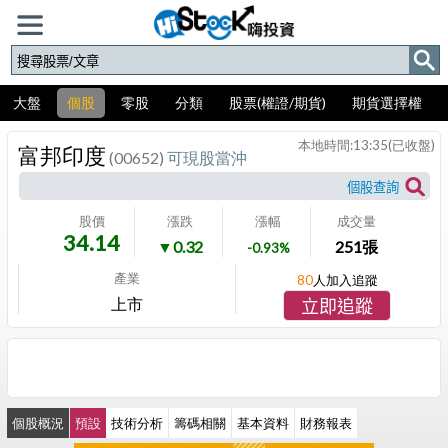
大盤
個股
零股
分類
股票(權證/期貨)
期貨選擇權
本地時間:
13:35
(已收盤)
富邦印度
(00652)
可現股當沖
股價
漲跌
漲幅
成交量
34.14
▼0.32
251
張
-0.93%
產業
80
人加入追蹤
上市
立即追蹤
個股概況
預設
技術分析
籌碼相關
基本資料
財務報表