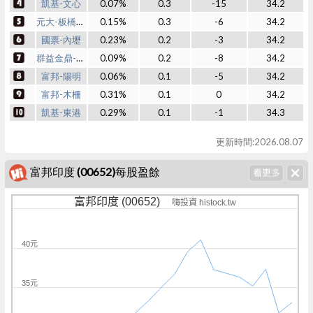
凱基-文心
0.07%
0.3
-15
34.2
元大-板橋三民
0.15%
0.3
-6
34.2
國票-內壢
0.23%
0.2
-3
34.2
群益金鼎-永和
0.09%
0.2
-8
34.2
富邦-陽明
0.06%
0.1
-5
34.2
富邦-木柵
0.31%
0.1
0
34.2
凱基-東港
0.29%
0.1
-1
34.3
更新時間:2026.08.07
富邦印度 (00652)每股盈餘
富邦印度 (00652)
嗨投資 histock.tw
40元
35元