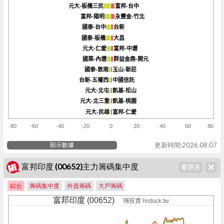
元大-板橋三民
元大-板橋三民
富邦-台中
富邦-台中
富邦-陽明
富邦-陽明
永豐金-竹北
永豐金-竹北
國泰-台中
國泰-台中
台新
台新
國泰-板橋
國泰-板橋
大昌
大昌
元大-仁愛
元大-仁愛
富邦-中壢
富邦-中壢
國票-內壢
國票-內壢
群益金鼎-開元
群益金鼎-開元
國泰-敦南
國泰-敦南
玉山-新莊
玉山-新莊
台新-五權西
台新-五權西
中國信託
中國信託
元大-北屯
元大-北屯
凱基-松山
凱基-松山
元大-北三重
元大-北三重
凱基-桃園
凱基-桃園
元大-民雄
元大-民雄
富邦-仁愛
富邦-仁愛
-80
-60
-40
-20
0
20
40
60
80
顯示數據
更新時間:2026.08.07
富邦印度 (00652)主力籌碼集中度
綜合
籌碼集中度
外資籌碼
大戶籌碼
富邦印度 (00652)
嗨投資 histock.tw