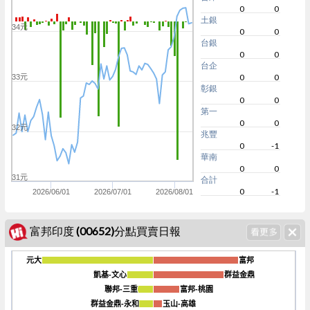
0
0
土銀
34元
0
0
台銀
0
0
台企
0
0
33元
彰銀
0
0
第一
0
0
32元
兆豐
0
-1
華南
0
0
31元
合計
0
-1
2026/06/01
2026/07/01
2026/08/01
富邦印度 (00652)分點買賣日報
元大
元大
富邦
富邦
凱基-文心
凱基-文心
群益金鼎
群益金鼎
聯邦-三重
聯邦-三重
富邦-桃園
富邦-桃園
-2400
群益金鼎-永和
群益金鼎-永和
玉山-高雄
玉山-高雄