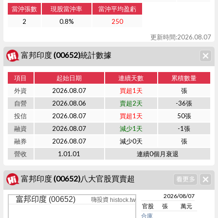
當沖張數
現股當沖率
當沖平均盈虧
2
0.8%
250
更新時間:2026.08.07
富邦印度 (00652)統計數據
項目
起始日期
連續天數
累積數量
外資
2026.08.07
買超1天
張
自營
2026.08.06
賣超2天
-36張
投信
2026.08.07
買超1天
50張
融資
2026.08.07
減少1天
-1張
融券
2026.08.07
減少0天
張
營收
1.01.01
連續0個月衰退
富邦印度 (00652)八大官股買賣超
2026/08/07
富邦印度 (00652)
嗨投資 histock.tw
官股
張
萬元
合庫