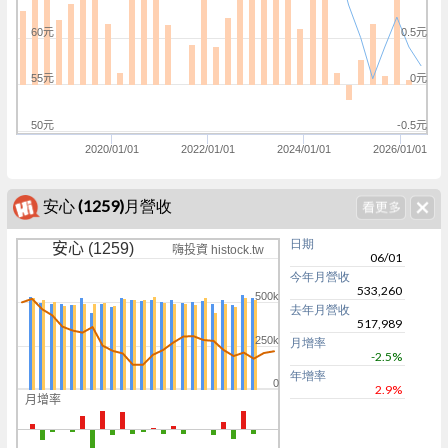
60元
0.5元
55元
0元
50元
-0.5元
2020/01/01
2022/01/01
2024/01/01
2026/01/01
安心 (1259)月營收
日期
安心 (1259)
嗨投資 histock.tw
06/01
今年月營收
533,260
500k
去年月營收
517,989
250k
月增率
-2.5%
年增率
0
2.9%
月增率
0