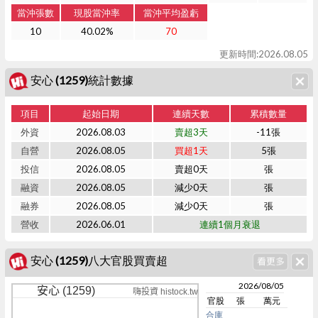
當沖張數
現股當沖率
當沖平均盈虧
10
40.02%
70
更新時間:2026.08.05
安心 (1259)統計數據
項目
起始日期
連續天數
累積數量
外資
2026.08.03
賣超3天
-11張
自營
2026.08.05
買超1天
5張
投信
2026.08.05
賣超0天
張
融資
2026.08.05
減少0天
張
融券
2026.08.05
減少0天
張
營收
2026.06.01
連續1個月衰退
安心 (1259)八大官股買賣超
2026/08/05
安心 (1259)
嗨投資 histock.tw
官股
張
萬元
合庫