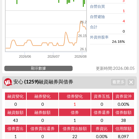
5
自營自買
1
自營避險
4
26.2
合計
0
26.15
外資持股率
26.18%
26.1
2026/06
2026/07
2026/08
顯示數據
更新時間:2026.08.05
安心 (1259)融資融券與借券
融資變化
融券變化
借券變化
資券互抵
資券當沖
0
0
1
0
0.00%
融資餘額
融券餘額
借券
借券還券
借券餘額
43
0
1
0
38
借券賣出
借券賣出還券
借券賣出餘額
券資比
信用限額
1
0
22
0.00%
8,097