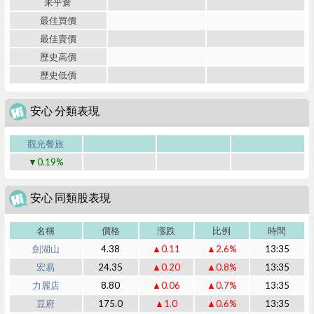
未平倉
最佳買價
最佳賣價
歷史高價
歷史低價
安心 分類表現
觀光餐旅
▼0.19%
安心 同類股表現
名稱
價格
漲跌
比例
時間
劍湖山
4.38
▲0.11
▲2.6%
13:35
宏易
24.35
▲0.20
▲0.8%
13:35
力麗店
8.80
▲0.06
▲0.7%
13:35
豆府
175.0
▲1.0
▲0.6%
13:35