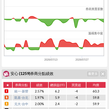
券商買賣家數
籌碼集中度
2026/07/13
2026/07/27
安心 (1259)券商分點績效
★
券商分點
績效
總損益(仟)
買賣超
均價
統一-新營
2.57%
6.2
-4
60.3
凱基-台北
1.97%
5.9
-4
59.8
元大-台中
2.00%
2.4
-2
59.9