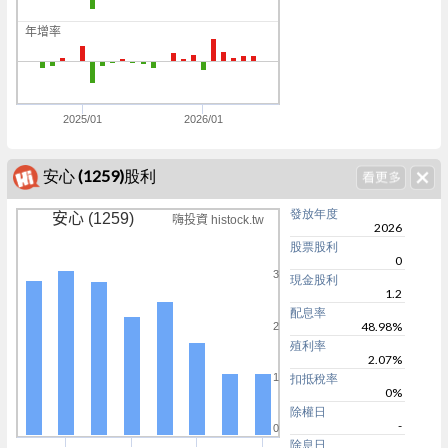
5
年增率
0
0
2025/01
2026/01
安心 (1259)股利
發放年度
安心 (1259)
嗨投資 histock.tw
2026
股票股利
0
3
現金股利
1.2
配息率
48.98%
2
殖利率
2.07%
1
扣抵稅率
0%
除權日
-
0
除息日