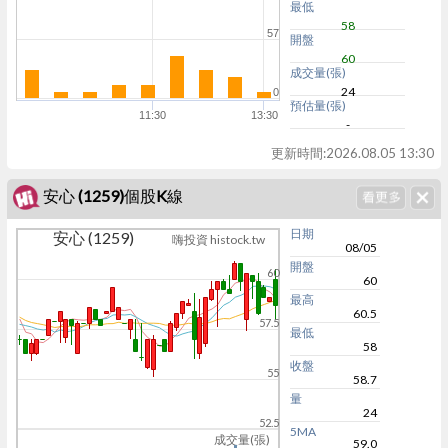
最低
58
57
開盤
60
成交量(張)
24
0
預估量(張)
11:30
13:30
-
更新時間:
2026.08.05 13:30
安心 (1259)個股K線
日期
安心 (1259)
嗨投資 histock.tw
08/05
開盤
60
60
最高
60.5
57.5
最低
58
收盤
55
58.7
量
24
52.5
5MA
成交量(張)
59.0