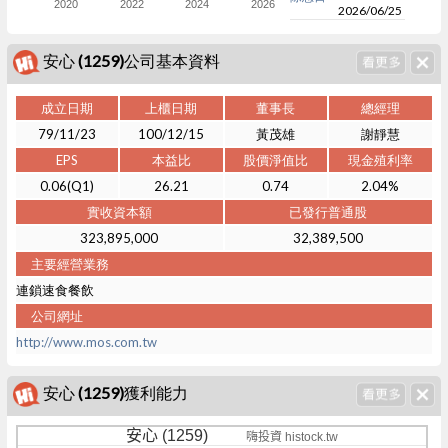
2020
2022
2024
2026
2026/06/25
安心 (1259)公司基本資料
成立日期
上櫃日期
董事長
總經理
79/11/23
100/12/15
黃茂雄
謝靜慧
EPS
本益比
股價淨值比
現金殖利率
0.06(Q1)
26.21
0.74
2.04%
實收資本額
已發行普通股
323,895,000
32,389,500
主要經營業務
連鎖速食餐飲
公司網址
http://www.mos.com.tw
安心 (1259)獲利能力
安心 (1259)
嗨投資 histock.tw