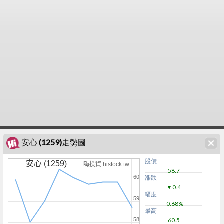
安心 (1259)走勢圖
股價
安心 (1259)
嗨投資 histock.tw
58.7
60
漲跌
▼0.4
幅度
59
-0.68%
最高
58
60.5