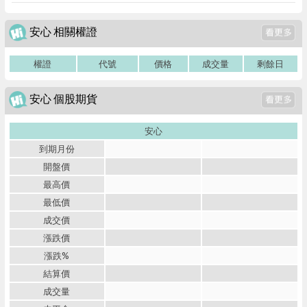
安心 相關權證
權證
代號
價格
成交量
剩餘日
安心 個股期貨
安心
到期月份
開盤價
最高價
最低價
成交價
漲跌價
漲跌%
結算價
成交量