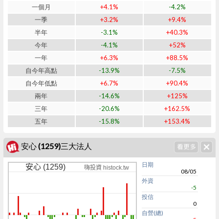
一個月
+4.1%
-4.2%
一季
+3.2%
+9.4%
半年
-3.1%
+40.3%
今年
-4.1%
+52%
一年
+6.3%
+88.5%
自今年高點
-13.9%
-7.5%
自今年低點
+6.7%
+90.4%
兩年
-14.6%
+125%
三年
-20.6%
+162.5%
五年
-15.8%
+153.4%
安心 (1259)三大法人
日期
安心 (1259)
嗨投資 histock.tw
08/05
外資
-5
投信
0
自營(總)