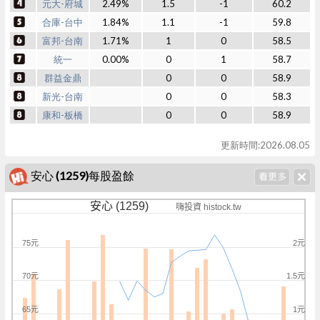
元大-府城
2.49%
1.5
-1
60.2
合庫-台中
1.84%
1.1
-1
59.8
富邦-台南
1.71%
1
0
58.5
統一
0.00%
0
1
58.7
群益金鼎
0
0
58.9
新光-台南
0
0
58.3
康和-板橋
0
0
58.9
更新時間:2026.08.05
安心 (1259)每股盈餘
安心 (1259)
嗨投資 histock.tw
75元
2元
70元
1.5元
65元
1元