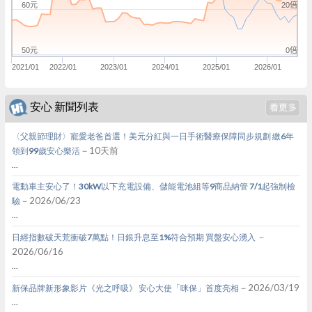
20倍
60元
0倍
50元
2021/01
2022/01
2023/01
2024/01
2025/01
2026/01
安心 新聞列表
〈父親節理財〉寵愛老爸首選！美元分紅與一日手術醫療保障同步規劃 繳6年
－10天前
領到99歲安心樂活
...
電動車主安心了！30kW以下充電設備、儲能電池組等9商品納管 7/1起強制檢
－2026/06/23
驗
...
－
日經指數破天荒衝破7萬點！日銀升息至1%符合預期 買盤安心湧入
2026/06/16
...
－2026/03/19
新保品牌新形象影片《光之呼吸》 安心大使「咪保」首度亮相
...