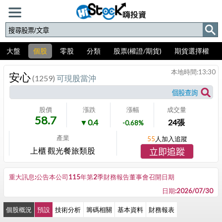
大盤
個股
零股
分類
股票(權證/期貨)
期貨選擇權
本地時間:
13:30
安心
(1259)
可現股當沖
股價
漲跌
漲幅
成交量
58.7
▼0.4
24
張
-0.68%
產業
55
人加入追蹤
上櫃 觀光餐旅類股
立即追蹤
重大訊息:公告本公司115年第2季財務報告董事會召開日期
日期:2026/07/30
個股概況
預設
技術分析
籌碼相關
基本資料
財務報表