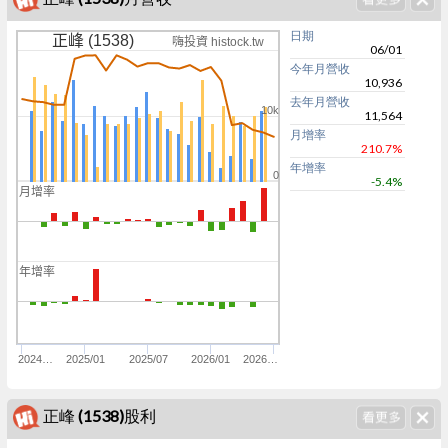
日期
正峰 (1538)
嗨投資 histock.tw
06/01
今年月營收
10,936
去年月營收
10k
11,564
月增率
210.7%
年增率
0
-5.4%
月增率
0
0
年增率
0
0
2024…
2025/01
2025/07
2026/01
2026…
正峰 (1538)股利