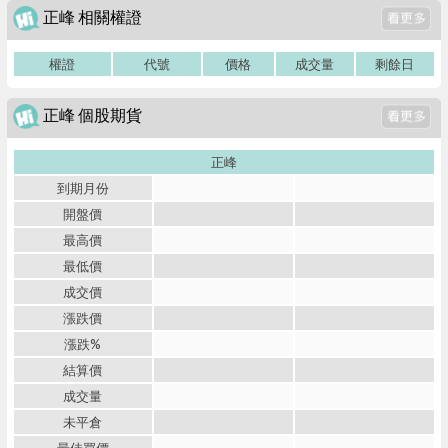
正峰 相關權證
權證
代號
價格
成交量
剩餘日
正峰 個股期貨
正峰
到期月份
開盤價
最高價
最低價
成交價
漲跌價
漲跌%
結算價
成交量
未平倉