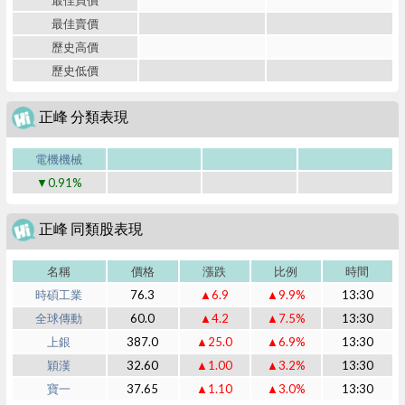
最佳買價
最佳賣價
歷史高價
歷史低價
正峰 分類表現
電機機械
▼0.91%
正峰 同類股表現
名稱
價格
漲跌
比例
時間
時碩工業
76.3
▲6.9
▲9.9%
13:30
全球傳動
60.0
▲4.2
▲7.5%
13:30
上銀
387.0
▲25.0
▲6.9%
13:30
穎漢
32.60
▲1.00
▲3.2%
13:30
寶一
37.65
▲1.10
▲3.0%
13:30