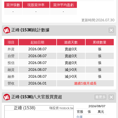
當沖張數
現股當沖率
當沖平均盈虧
-
-
-
更新時間:2026.07.30
正峰 (1538)統計數據
項目
起始日期
連續天數
累積數量
外資
2026.08.07
賣超0天
張
自營
2026.08.07
賣超0天
張
投信
2026.08.07
賣超0天
張
融資
2026.08.07
減少0天
張
融券
2026.08.07
減少0天
張
營收
2026.06.01
連續1個月成長
正峰 (1538)八大官股買賣超
2026/08/07
正峰 (1538)
嗨投資 histock.tw
官股
張
萬元
合庫