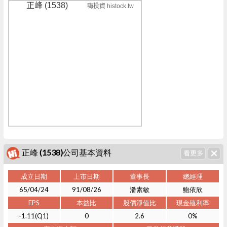
正峰 (1538)
嗨投資 histock.tw
正峰 (1538)公司基本資料
成立日期
上市日期
董事長
總經理
65/04/24
91/08/26
潘素敏
鮑依欣
EPS
本益比
股價淨值比
現金殖利率
-1.11(Q1)
0
2.6
0%