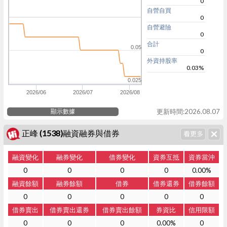
0
自營自買
0
自營避險
0
合計
0.05
0
外資持股率
0.03%
0.025
2026/06
2026/07
2026/08
顯示數據
更新時間:2026.08.07
正峰 (1538)融資融券與借券
融資變化
融券變化
借券變化
資券互抵
資券當沖
0
0
0
0
0.00%
融資餘額
融券餘額
借券
借券還券
借券餘額
0
0
0
0
0
借券賣出
借券賣出還券
借券賣出餘額
券資比
信用限額
0
0
0
0.00%
0