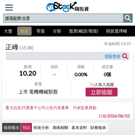
大盤
個股
零股
分類
股票(權證/期貨)
期貨選擇權
本地時間:
14:35
正峰
(1538)
股價
漲跌
漲幅
成交量
10.20
--
0.00%
0
張
產業
26
人加入追蹤
上市 電機機械類股
立即追蹤
重大訊息:代重要子公司公告代表董事、代表監事異動
日期:2026/06/10
個股概況
預設
技術分析
籌碼相關
基本資料
財務報表