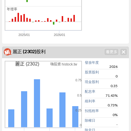
0
年增率
0
0
0
2025/01
2026/01
麗正 (2302)股利
發放年度
麗正 (2302)
嗨投資 histock.tw
2026
股票股利
0
0.75
現金股利
0.35
配息率
71.43%
0.5
殖利率
0.73%
0.25
扣抵稅率
0%
除權日
-
0
除息日