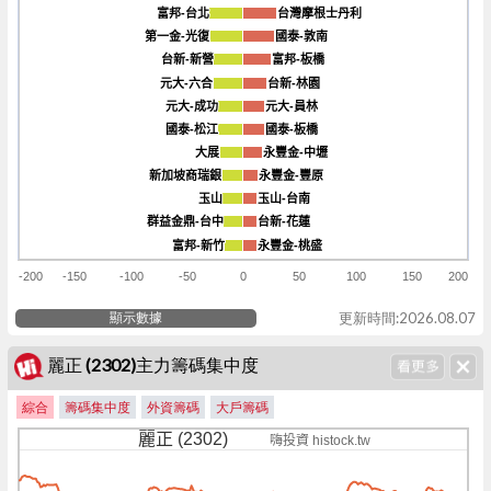
富邦-台北
富邦-台北
台灣摩根士丹利
台灣摩根士丹利
第一金-光復
第一金-光復
國泰-敦南
國泰-敦南
台新-新營
台新-新營
富邦-板橋
富邦-板橋
元大-六合
元大-六合
台新-林園
台新-林園
元大-成功
元大-成功
元大-員林
元大-員林
國泰-松江
國泰-松江
國泰-板橋
國泰-板橋
大展
大展
永豐金-中壢
永豐金-中壢
新加坡商瑞銀
新加坡商瑞銀
永豐金-豐原
永豐金-豐原
玉山
玉山
玉山-台南
玉山-台南
群益金鼎-台中
群益金鼎-台中
台新-花蓮
台新-花蓮
富邦-新竹
富邦-新竹
永豐金-桃盛
永豐金-桃盛
-200
-150
-100
-50
0
50
100
150
200
顯示數據
更新時間:2026.08.07
麗正 (2302)主力籌碼集中度
綜合
籌碼集中度
外資籌碼
大戶籌碼
麗正 (2302)
嗨投資 histock.tw