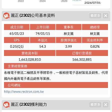
2022
2024
2026
2026/07/01
麗正 (2302)公司基本資料
成立日期
上市日期
董事長
總經理
65/01/23
74/01/15
林文騰
林文騰
EPS
本益比
股價淨值比
現金殖利率
0.25(Q1)
54.3
3.99
0.82%
實收資本額
已發行普通股
1,663,028,810
166,302,881
主要經營業務
各種電子整流二極體及半導體零件，一般精密電子器材製造及銷售。代理
國內外廠商電子產品銷售等業務。
公司網址
http://www.rectron.com.tw
麗正 (2302)獲利能力