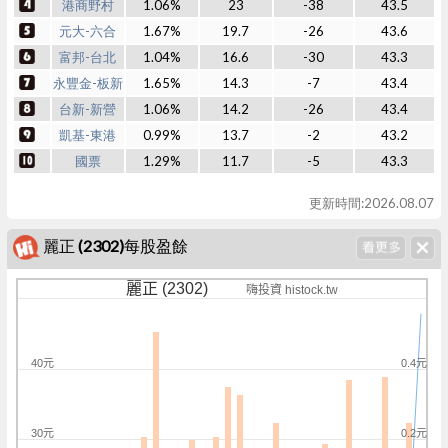
港商野村
1.06%
23
-38
43.5
元大-六合
1.67%
19.7
-26
43.6
富邦-台北
1.04%
16.6
-30
43.3
永豐金-板新
1.65%
14.3
-7
43.4
台新-新營
1.06%
14.2
-26
43.4
凱基-東港
0.99%
13.7
-2
43.2
國票
1.29%
11.7
-5
43.3
更新時間:2026.08.07
麗正 (2302)每股盈餘
麗正 (2302)
嗨投資 histock.tw
40元
0.4元
30元
0.2元