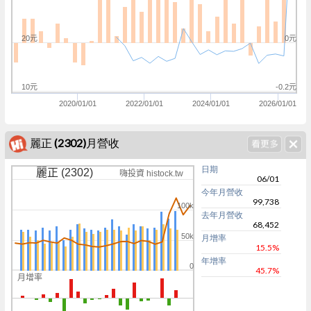
20元
0元
10元
-0.2元
2020/01/01
2022/01/01
2024/01/01
2026/01/01
麗正 (2302)月營收
日期
麗正 (2302)
嗨投資 histock.tw
06/01
今年月營收
99,738
100k
去年月營收
68,452
50k
月增率
15.5%
年增率
0
45.7%
月增率
0