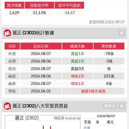
當沖張數
現股當沖率
當沖平均盈虧
1,629
51.13%
-16.67
更新時間:2026.08.07
麗正 (2302)統計數據
項目
起始日期
連續天數
累積數量
外資
2026.08.07
賣超1天
-78張
自營
2026.08.06
賣超2天
-3張
投信
2026.08.07
賣超0天
張
融資
2026.08.06
增加2天
231張
融券
2026.08.07
增加1天
4張
營收
2026.06.01
連續1個月成長
麗正 (2302)八大官股買賣超
2026/08/07
麗正 (2302)
嗨投資 histock.tw
官股
張
萬元
合庫