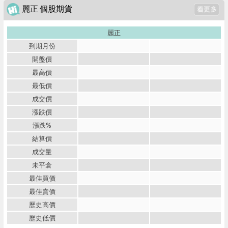
麗正 個股期貨
麗正
到期月份
開盤價
最高價
最低價
成交價
漲跌價
漲跌%
結算價
成交量
未平倉
最佳買價
最佳賣價
歷史高價
歷史低價