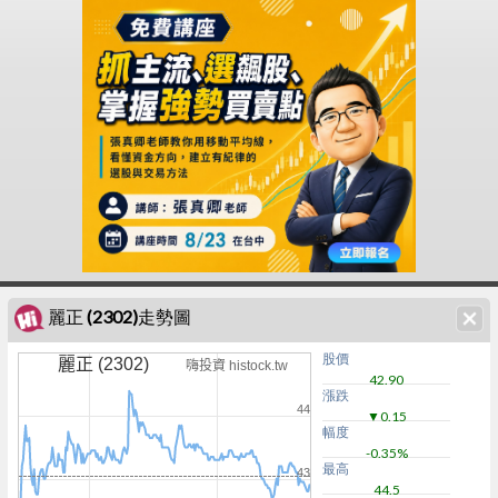
麗正 (2302)走勢圖
股價
麗正 (2302)
嗨投資 histock.tw
42.90
漲跌
44
▼0.15
幅度
-0.35%
最高
43
44.5