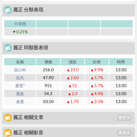
麗正 分類表現
半導體
▼0.21%
麗正 同類股表現
名稱
價格
漲跌
比例
時間
晶心科
256.0
▲23.0
▲9.9%
13:30
迅杰
47.90
▲2.60
▲5.7%
13:30
愛普*
951
▲51
▲5.7%
13:30
通嘉
54.3
▲2.3
▲4.4%
13:30
凌通
50.50
▲1.70
▲3.5%
13:30
麗正 相關文章
麗正 相關影音