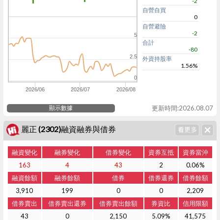
-2
自營自買
0
自營避險
-2
5
合計
-80
2.5
外資持股率
1.56%
0
2026/06
2026/07
2026/08
顯示數據
更新時間:2026.08.07
麗正 (2302)融資融券與借券
融資變化
融券變化
借券變化
資券互抵
資券當沖
163
4
43
2
0.06%
融資餘額
融券餘額
借券
借券還券
借券餘額
3,910
199
0
0
2,209
借券賣出
借券賣出還券
借券賣出餘額
券資比
信用限額
43
0
2,150
5.09%
41,575