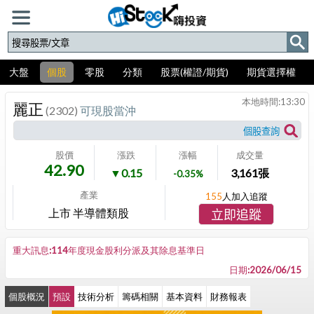
大盤
個股
零股
分類
股票(權證/期貨)
期貨選擇權
本地時間:
13:30
麗正
(2302)
可現股當沖
股價
漲跌
漲幅
成交量
42.90
▼0.15
3,161
張
-0.35%
產業
155
人加入追蹤
上市 半導體類股
立即追蹤
重大訊息:114年度現金股利分派及其除息基準日
日期:2026/06/15
個股概況
預設
技術分析
籌碼相關
基本資料
財務報表