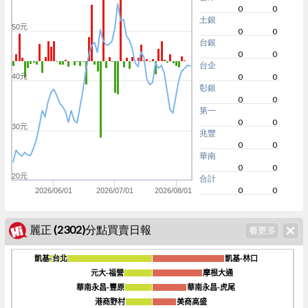
0
0
土銀
50元
0
0
台銀
0
0
台企
0
0
40元
彰銀
0
0
第一
0
0
30元
兆豐
0
0
華南
0
0
20元
合計
0
0
2026/06/01
2026/07/01
2026/08/01
麗正 (2302)分點買賣日報
凱基-台北
凱基-台北
凱基-林口
凱基-林口
元大-福營
元大-福營
摩根大通
摩根大通
華南永昌-豐原
華南永昌-豐原
華南永昌-虎尾
華南永昌-虎尾
-3k
港商野村
港商野村
美商高盛
美商高盛