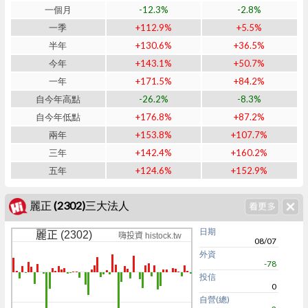
一個月
-12.3%
-2.8%
一季
+112.9%
+5.5%
半年
+130.6%
+36.5%
今年
+143.1%
+50.7%
一年
+171.5%
+84.2%
自今年高點
-26.2%
-8.3%
自今年低點
+176.8%
+87.2%
兩年
+153.8%
+107.7%
三年
+142.4%
+160.2%
五年
+124.6%
+152.9%
麗正 (2302)三大法人
日期
麗正 (2302)
嗨投資 histock.tw
08/07
外資
-78
投信
0
自營(總)