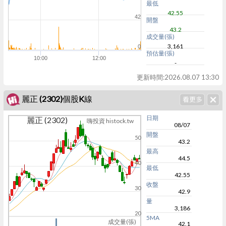
最低
42.55
42
開盤
43.2
成交量(張)
3,161
0
預估量(張)
10:00
12:00
-
更新時間:
2026.08.07 13:30
麗正 (2302)個股K線
日期
麗正 (2302)
嗨投資 histock.tw
08/07
開盤
50
43.2
最高
44.5
40
最低
42.55
收盤
30
42.9
量
3,186
20
5MA
成交量(張)
42.1