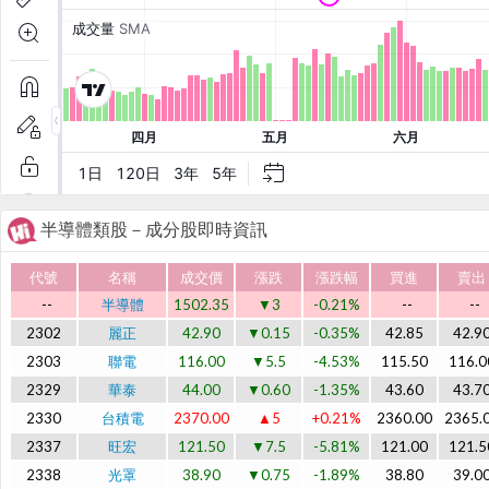
半導體類股－成分股即時資訊
代號
名稱
成交價
漲跌
漲跌幅
買進
賣出
--
半導體
1502.35
▼3
-0.21%
--
--
2302
麗正
42.90
▼0.15
-0.35%
42.85
42.9
2303
聯電
116.00
▼5.5
-4.53%
115.50
116.0
2329
華泰
44.00
▼0.60
-1.35%
43.60
43.7
2330
台積電
2370.00
▲5
+0.21%
2360.00
2365.
2337
旺宏
121.50
▼7.5
-5.81%
121.00
121.5
2338
光罩
38.90
▼0.75
-1.89%
38.80
39.0