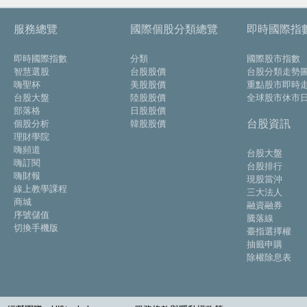
3545
敦泰
50.40
▼0.4
-0.79%
50.10
50.5
3583
辛耘
693.00
▼44
-5.97%
685.00
690.0
服務總覽
國際個股分類總覽
即時國際指
3588
通嘉
54.30
▲2.3
+4.42%
54.10
54.3
3592
瑞鼎
244.50
▼1.0
-0.41%
244.00
244.5
即時國際指數
分類
國際股市指數
智慧選股
台股股價
台股分類走勢
3661
世芯-KY
3715.00
▲55
+1.50%
3770.00
3795.
嗨聖杯
美股股價
重點股市即時
3686
達能
14.70
▼0.15
-1.01%
14.65
14.8
台股大盤
陸股股價
全球股市休市
3711
日月光投控
585.00
▼10
-1.68%
592.00
594.0
部落格
日股股價
台股資訊
個股分析
韓股股價
4919
新唐
120.00
▼5.0
-4.00%
118.50
119.0
理財學院
4952
凌通
50.50
▲1.70
+3.48%
52.10
53.0
嗨頻道
台股大盤
4961
天鈺
172.50
▲5.0
+2.99%
172.00
172.5
嗨訂閱
台股排行
嗨財報
4967
十銓
280.00
--
0.00%
279.50
現股當沖
280.0
線上教學課程
三大法人
4968
立積
95.20
▼2.3
-2.36%
95.20
95.4
商城
融資融券
序號儲值
5222
全訊
112.50
▼0.5
-0.44%
112.50
113.0
騰落線
切換手機版
臺指選擇權
5236
凌陽創新
142.50
▼3.0
-2.06%
142.00
143.0
抽籤申購
5269
祥碩
1400.00
▼10
-0.71%
1395.00
1400.
除權除息表
5285
界霖
77.10
▼0.8
-1.03%
76.70
77.5
5471
松翰
54.80
▲0.4
+0.74%
54.70
54.8
6202
盛群
59.90
▲0.6
+1.01%
59.70
59.9