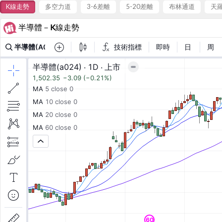
K線走勢
多空力道
3-6差離
5-20差離
布林通道
天