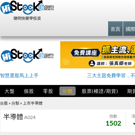
聰明快樂學投資
首頁
國
智慧選股馬上上手
三大主題免費學習，
大盤
個股
零股
分類
股票(權證/期貨)
期
台股 » 分類 »
上市半導體
半導體
指數
A024
1502