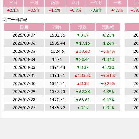
2481
強茂
133.00
▼6.0
-4.32%
132.50
133.0
三日
一週
兩週
本月
一個月
一季
半
3006
+2.1%
+0.5%
晶豪科
+1.1%
256.50
+0.7%
▼1.5
-0.58%
-3.8%
255.00
+4.3%
255.5
+38
3014
聯陽
135.00
▲4.5
+3.45%
135.50
136.0
近二十日表現
3016
嘉晶
98.00
▼5.5
-5.31%
97.90
98.0
日期
指數
漲跌
漲跌幅
3034
聯詠
542.00
▼1
-0.18%
530.00
540.0
2026/08/07
1502.35
▼3.09
-0.21%
20
3035
智原
172.00
▲1.0
+0.58%
172.50
173.5
2026/08/06
1505.44
▼19.16
-1.26%
20
3041
揚智
22.50
▼0.20
-0.88%
22.50
22.7
2026/08/05
1524.6
▲53.60
+3.64%
20
3094
聯傑
34.85
▼0.75
-2.11%
34.85
34.9
2026/08/04
1471
▼20.44
-1.37%
20
3135
凌航
168.00
▼18.5
-9.92%
0.00
168.0
2026/08/03
1491.44
▼3.37
-0.23%
20
3150
鈺寶-創
16.65
▲0.50
+3.10%
16.75
16.8
2026/07/31
1494.81
▲133.50
+9.81%
20
3189
景碩
823.00
▼30
-3.52%
822.00
825.0
2026/07/30
1361.31
▲3.38
+0.25%
20
3257
虹冠電
50.00
▼1.5
-2.91%
50.00
50.3
2026/07/29
1357.93
▼62.38
-4.39%
20
3413
京鼎
309.00
▼11.0
-3.44%
309.00
309.5
2026/07/28
1420.31
▼65.61
-4.42%
20
3443
創意
4545.00
▲65
+1.45%
4560.00
4575.
2026/07/27
1485.92
▼0.19
-0.01%
20
3450
聯鈞
477.00
▼14.5
-2.95%
479.00
479.5
3530
晶相光
54.00
▲0.1
+0.19%
54.00
54.1
3532
台勝科
312.50
▼3.5
-1.11%
312.50
316.0