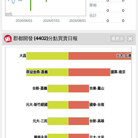
0
0
華南
0
0
10元
合計
0
0
2026/06/01
2026/07/01
2026/08/01
郡都開發 (4402)分點買賣日報
大昌
大昌
元大-北港
元大-北港
-240
群益金鼎-嘉義
群益金鼎-嘉義
國票-南京
國票-南京
台新-嘉義
台新-嘉義
合庫-鳳山
合庫-鳳山
元大-新竹經國
元大-新竹經國
國泰-台南
國泰-台南
元大-三民
元大-三民
台新-高雄
台新-高雄
華南永昌
華南永昌
元大-太平
元大-太平