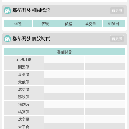
郡都開發 相關權證
權證
代號
價格
成交量
剩餘日
郡都開發 個股期貨
郡都開發
到期月份
開盤價
最高價
最低價
成交價
漲跌價
漲跌%
結算價
成交量
未平倉