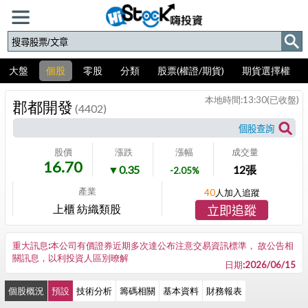
大盤
個股
零股
分類
股票(權證/期貨)
期貨選擇權
本地時間:
13:30
(已收盤)
郡都開發
(4402)
股價
漲跌
漲幅
成交量
16.70
▼0.35
12
張
-2.05%
產業
40
人加入追蹤
上櫃 紡織類股
立即追蹤
重大訊息:本公司有價證券近期多次達公布注意交易資訊標準， 故公告相
關訊息，以利投資人區別暸解
日期:2026/06/15
個股概況
預設
技術分析
籌碼相關
基本資料
財務報表