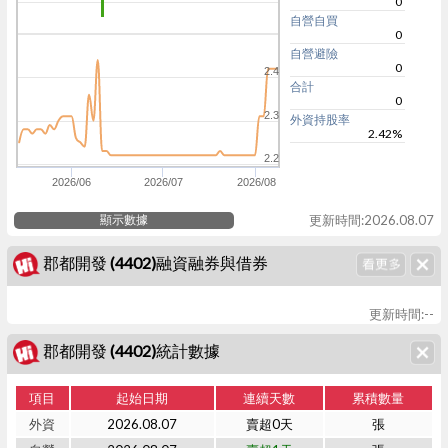
0
自營自買
0
自營避險
0
2.4
合計
0
2.3
外資持股率
2.42%
2.2
2026/06
2026/07
2026/08
顯示數據
更新時間:2026.08.07
郡都開發 (4402)融資融券與借券
更新時間:--
郡都開發 (4402)統計數據
項目
起始日期
連續天數
累積數量
外資
2026.08.07
賣超0天
張