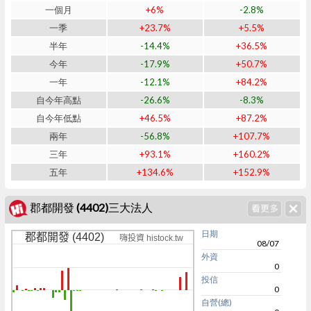
一個月
+6%
-2.8%
一季
+23.7%
+5.5%
半年
-14.4%
+36.5%
今年
-17.9%
+50.7%
一年
-12.1%
+84.2%
自今年高點
-26.6%
-8.3%
自今年低點
+46.5%
+87.2%
兩年
-56.8%
+107.7%
三年
+93.1%
+160.2%
五年
+134.6%
+152.9%
郡都開發 (4402)三大法人
日期
郡都開發 (4402)
嗨投資 histock.tw
08/07
外資
0
投信
0
自營(總)