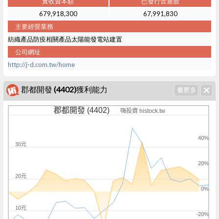
實收資本額
已發行普通股
679,918,300
67,991,830
主要經營業務
紡織產品防疫相關產品太陽能發電站建置
公司網址
http://j-d.com.tw/home
郡都開發 (4402)獲利能力
郡都開發 (4402)
嗨投資 histock.tw
40%
30元
20%
20元
0%
10元
-20%