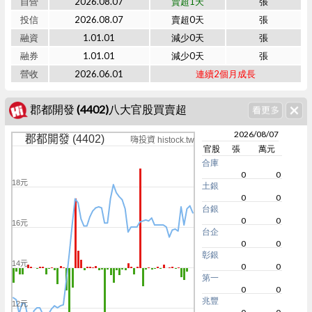
自營
2026.08.07
賣超1天
張
投信
2026.08.07
賣超0天
張
融資
1.01.01
減少0天
張
融券
1.01.01
減少0天
張
營收
2026.06.01
連續2個月成長
郡都開發 (4402)八大官股買賣超
2026/08/07
郡都開發 (4402)
嗨投資 histock.tw
官股
張
萬元
合庫
0
0
18元
土銀
0
0
台銀
0
0
16元
台企
0
0
彰銀
14元
0
0
第一
0
0
兆豐
12元