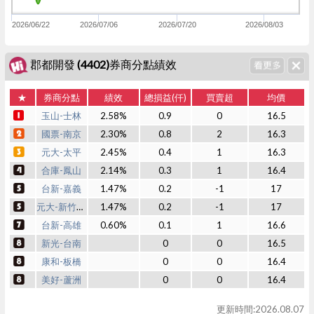
2026/06/22
2026/07/06
2026/07/20
2026/08/03
郡都開發 (4402)券商分點績效
★
券商分點
績效
總損益(仟)
買賣超
均價
玉山-士林
2.58%
0.9
0
16.5
國票-南京
2.30%
0.8
2
16.3
元大-太平
2.45%
0.4
1
16.3
合庫-鳳山
2.14%
0.3
1
16.4
台新-嘉義
1.47%
0.2
-1
17
元大-新竹經國
1.47%
0.2
-1
17
台新-高雄
0.60%
0.1
1
16.6
新光-台南
0
0
16.5
康和-板橋
0
0
16.4
美好-蘆洲
0
0
16.4
更新時間:2026.08.07