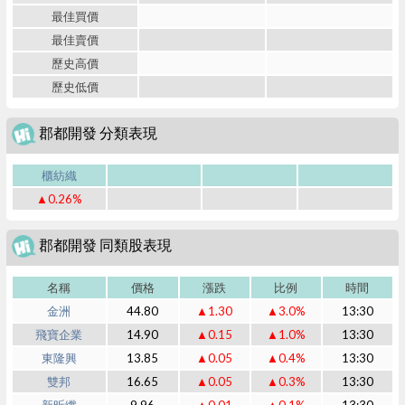
最佳買價
最佳賣價
歷史高價
歷史低價
郡都開發 分類表現
櫃紡織
▲0.26%
郡都開發 同類股表現
名稱
價格
漲跌
比例
時間
金洲
44.80
▲1.30
▲3.0%
13:30
飛寶企業
14.90
▲0.15
▲1.0%
13:30
東隆興
13.85
▲0.05
▲0.4%
13:30
雙邦
16.65
▲0.05
▲0.3%
13:30