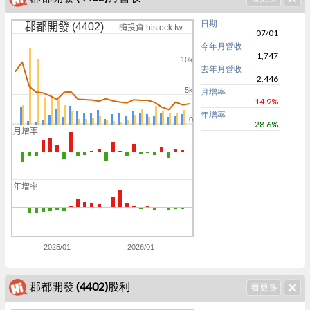
日期
郡都開發 (4402)
嗨投資 histock.tw
07/01
今年月營收
1,747
10k
去年月營收
2,446
5k
月增率
14.9%
年增率
0
-28.6%
月增率
0
0
年增率
0
0
2025/01
2026/01
郡都開發 (4402)股利