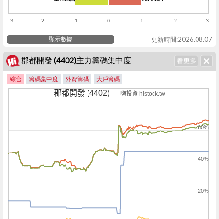
-3
-2
-1
0
1
2
3
顯示數據
更新時間:2026.08.07
郡都開發 (4402)主力籌碼集中度
綜合
籌碼集中度
外資籌碼
大戶籌碼
郡都開發 (4402)
嗨投資 histock.tw
60%
40%
20%