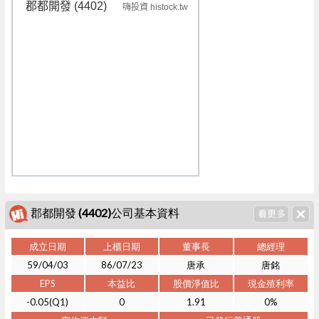
郡都開發 (4402)
嗨投資 histock.tw
郡都開發 (4402)公司基本資料
成立日期
上櫃日期
董事長
總經理
59/04/03
86/07/23
唐承
唐銘
EPS
本益比
股價淨值比
現金殖利率
-0.05(Q1)
0
1.91
0%