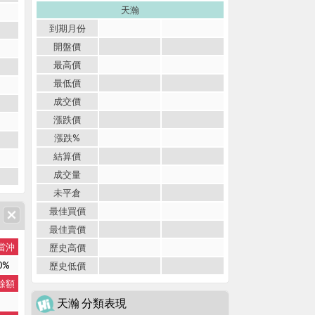
天瀚
到期月份
開盤價
最高價
最低價
成交價
漲跌價
漲跌%
結算價
成交量
未平倉
最佳買價
最佳賣價
當沖
歷史高價
0%
歷史低價
餘額
天瀚 分類表現