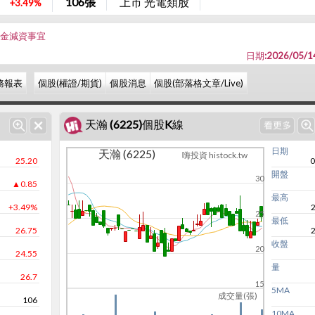
106
張
上市 光電類股
+3.49%
現金減資事宜
日期:2026/05/1
務報表
個股(權證/期貨)
個股消息
個股(部落格文章/Live)
天瀚 (6225)個股K線
日期
天瀚 (6225)
嗨投資 histock.tw
25.20
0
開盤
30
▲0.85
最高
+3.49%
25
最低
26.75
收盤
20
24.55
量
26.7
15
5MA
成交量(張)
106
10MA