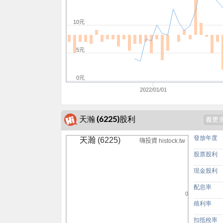
10元
5元
0元
2022/01/01
天瀚 (6225)股利
發放年度
天瀚 (6225)
嗨投資 histock.tw
股票股利
現金股利
配息率
0
殖利率
扣抵稅率