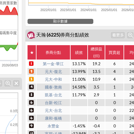
商買賣家數
2022/01/01
2023/01/01
2024/01/01
2025/01/01
2026/01
顯示數據
籌碼集中度
天瀚 (6225)券商分點績效
總損益
★
券商分點
績效
買賣超
均
(仟)
第一金-華江
13.17%
19.2
6
24
2026/08/03
元大-復北
13.99%
13.5
4
24
元大-中和
11.00%
10.9
4
24
國泰-敦南
14.58%
3.5
1
2
凱基-台北
11.79%
2.9
1
24
台新-松江
0
0
24
元大-台北
0
0
22
0.3元
康和-板橋
0
0
24
0.2元
永豐金
-1.45%
-0.4
0
24
富邦-八德
-12.94%
-3.2
-1
24