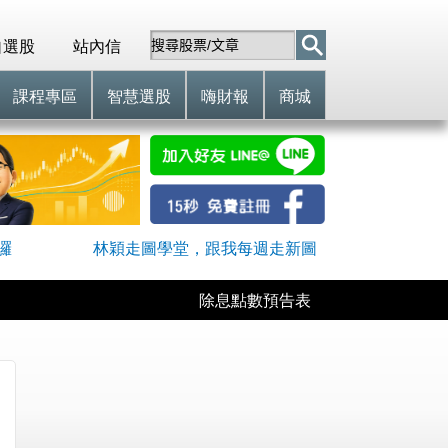
自選股
站內信
課程專區
智慧選股
嗨財報
商城
囉
林穎走圖學堂，跟我每週走新圖
除息點數預告表