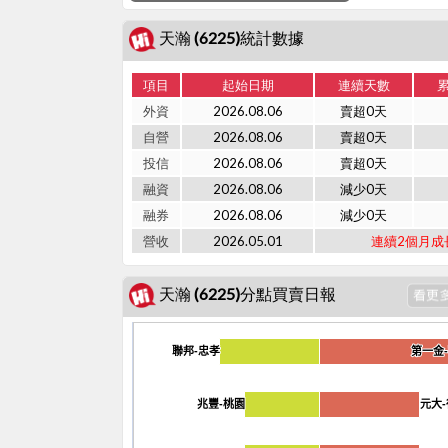
天瀚 (6225)統計數據
項目
起始日期
連續天數
外資
2026.08.06
賣超0天
自營
2026.08.06
賣超0天
投信
2026.08.06
賣超0天
融資
2026.08.06
減少0天
融券
2026.08.06
減少0天
營收
2026.05.01
連續2個月成
天瀚 (6225)分點買賣日報
聯邦-忠孝
聯邦-忠孝
第一金
第一金
兆豐-桃園
兆豐-桃園
元大
元大