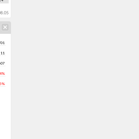
8.05
/01
211
607
.4%
.5%