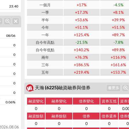
一個月
+17%
-4.5%
23.40
一季
+17.3%
+8.1%
半年
+53.6%
+39.9%
今年
+51.1%
+51.5%
一年
+125.4%
+89.7%
08/06
自今年高點
-21.5%
-7.8%
0
自今年低點
+140.2%
+89.8%
0
兩年
+76.3%
+116.9%
0
三年
+186.5%
+161.6%
五年
+219.4%
+153.7%
0
0
天瀚 (6225)融資融券與借券
0
率
融資變化
融券變化
借券變化
資券互抵
資券
0.06%
0
0
0
0
0.0
融資餘額
融券餘額
借券
借券還券
借券
0
0
0
0
0
26.08.06