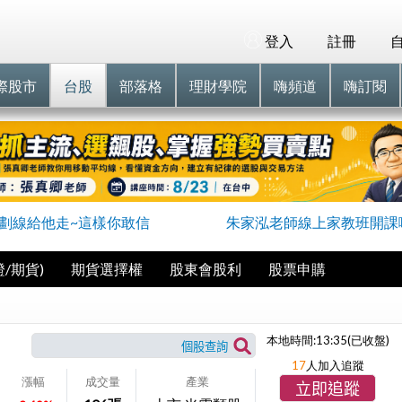
登入
註冊
際股市
台股
部落格
理財學院
嗨頻道
嗨訂閱
劃線給他走~這樣你敢信
朱家泓老師線上家教班開課
/期貨)
期貨選擇權
股東會股利
股票申購
本地時間:
13:35
(已收盤)
17
人加入追蹤
漲幅
成交量
產業
立即追蹤