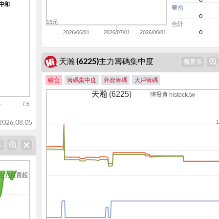
-中和
-中和
華南
0
15元
合計
0
2026/06/01
2026/07/01
2026/08/01
天瀚 (6225)主力籌碼集中度
綜合
籌碼集中度
外資籌碼
大戶籌碼
天瀚 (6225)
嗨投資 histock.tw
5
7.5
-60
26.08.05
主力買賣超