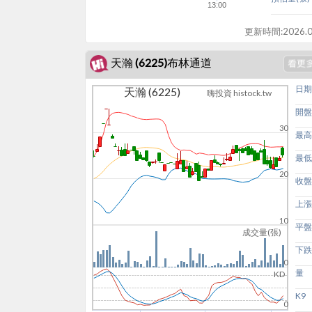
13:00
更新時間:
2026.0
天瀚 (6225)布林通道
日期
天瀚 (6225)
嗨投資 histock.tw
開盤
30
最高
最低
20
收盤
上漲
10
平盤
成交量(張)
下跌
0
量
KD
K9
0