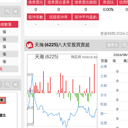
借券賣出
借券賣出還券
借券賣出餘額
券資比
信用
0
0
0
0.00%
0
當沖張數
現股當沖率
當沖平均盈虧
累積數量
-
-
-
張
更新時間:2026.0
張
天瀚 (6225)八大官股買賣超
張
張
2026/08
天瀚 (6225)
嗨投資 histock.tw
官股
張
萬
張
合庫
長
0
35元
土銀
0
台銀
0
30元
台企
0
-華江
-華江
彰銀
25元
0
第一
-復北
-復北
0
兆豐
20元
0