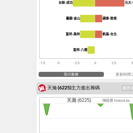
台新-成功
台新-成功
元大
元大
臺銀-金山
臺銀-金山
國泰-敦南
國泰-敦南
富邦-員林
富邦-員林
凱基-台北
凱基-台北
富邦-八德
富邦-八德
-7.5
-5
-2.5
0
2.5
顯示數據
更新時間:20
天瀚 (6225)主力進出籌碼
天瀚 (6225)
嗨投資 histock.tw