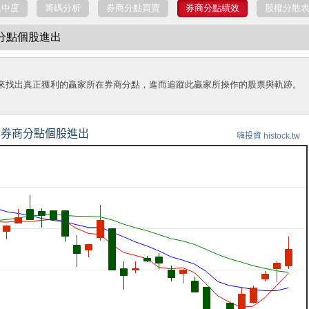
集中度
籌碼分析
券商分點買賣
券商分點績效
股權分散
商分點個股進出
來找出真正獲利的贏家所在券商分點，進而追蹤此贏家所操作的股票與軌跡。
券商分點個股進出
嗨投資 histock.tw