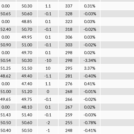
0.00
50.30
1.1
337
0.31%
50.65
50.60
-0.1
328
-0.03%
0.00
48.85
0.1
323
0.03%
52.40
50.70
-0.1
318
-0.02%
0.00
49.95
0.1
306
0.03%
50.90
51.00
-0.1
303
-0.02%
0.00
49.70
0.1
298
0.02%
50.54
50.30
-10
298
-3.34%
51.25
51.50
10
295
3.37%
48.62
49.40
-1.1
281
-0.40%
0.00
47.40
1.1
276
0.41%
51.00
51.20
0
268
-0.01%
49.65
49.75
-0.1
266
-0.02%
0.00
48.10
0.1
267
0.02%
51.43
51.40
-0.1
259
-0.03%
50.50
50.60
-2
255
-0.78%
50.40
50.50
-1
248
-0.41%