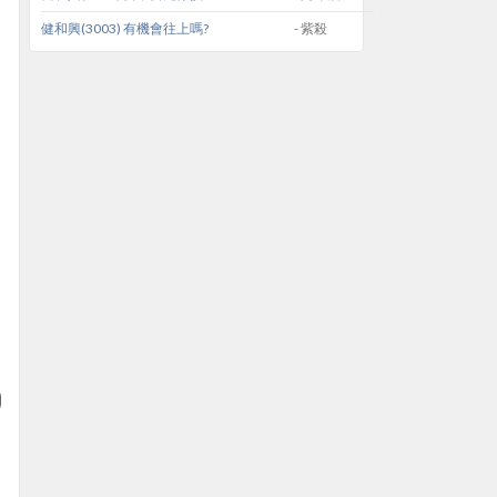
健和興(3003) 有機會往上嗎?
- 紫殺