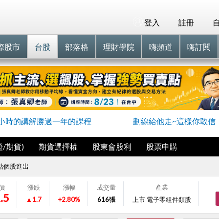
登入
註冊
際股市
台股
部落格
理財學院
嗨頻道
嗨訂閱
小時的講解勝過一年的課程
劃線給他走~這樣你敢信
/期貨)
期貨選擇權
股東會股利
股票申購
點個股進出
價
漲跌
漲幅
成交量
產業
.5
▲1.7
+2.80%
616
張
上市 電子零組件類股