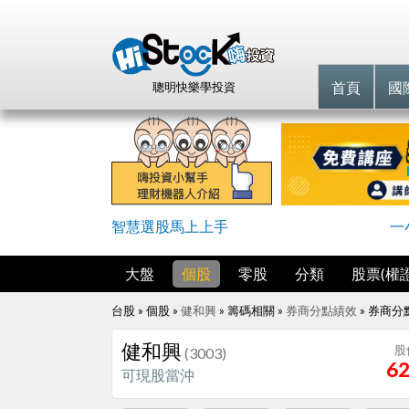
首頁
國
聰明快樂學投資
智慧選股馬上上手
一
大盤
個股
零股
分類
股票(權證
台股 » 個股 »
健和興
» 籌碼相關 »
券商分點績效
»
券商分
健和興
股
(3003)
62
可現股當沖