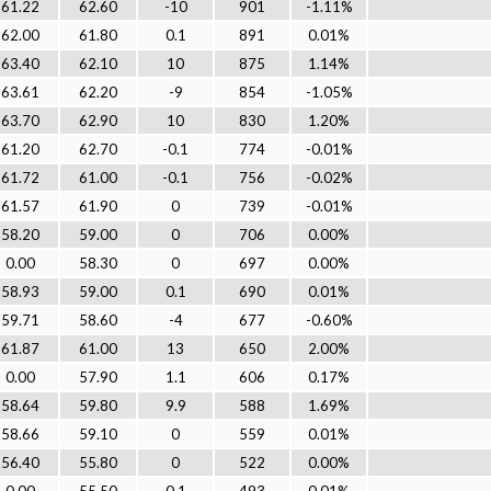
61.22
62.60
-10
901
-1.11%
62.00
61.80
0.1
891
0.01%
63.40
62.10
10
875
1.14%
63.61
62.20
-9
854
-1.05%
63.70
62.90
10
830
1.20%
61.20
62.70
-0.1
774
-0.01%
61.72
61.00
-0.1
756
-0.02%
61.57
61.90
0
739
-0.01%
58.20
59.00
0
706
0.00%
0.00
58.30
0
697
0.00%
58.93
59.00
0.1
690
0.01%
59.71
58.60
-4
677
-0.60%
61.87
61.00
13
650
2.00%
0.00
57.90
1.1
606
0.17%
58.64
59.80
9.9
588
1.69%
58.66
59.10
0
559
0.01%
56.40
55.80
0
522
0.00%