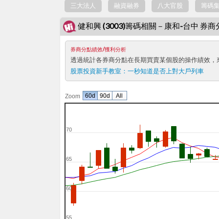
三大法人
融資融券
八大官股
籌碼
健和興 (3003)籌碼相關－康和-台中 券
券商分點績效/獲利分析
透過統計各券商分點在長期買賣某個股的操作績效，
股票投資新手教室：
一秒知道是否上對大戶列車
60d
90d
All
Zoom
70
65
60
55