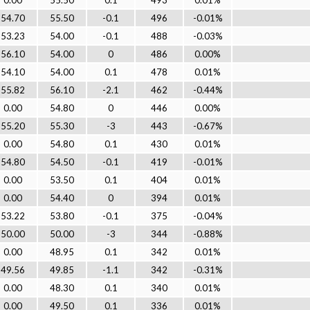
0.00
55.50
0.1
493
0.01%
54.70
55.50
-0.1
496
-0.01%
53.23
54.00
-0.1
488
-0.03%
56.10
54.00
0
486
0.00%
54.10
54.00
0.1
478
0.01%
55.82
56.10
-2.1
462
-0.44%
0.00
54.80
0
446
0.00%
55.20
55.30
-3
443
-0.67%
0.00
54.80
0.1
430
0.01%
54.80
54.50
-0.1
419
-0.01%
0.00
53.50
0.1
404
0.01%
0.00
54.40
0
394
0.01%
53.22
53.80
-0.1
375
-0.04%
50.00
50.00
-3
344
-0.88%
0.00
48.95
0.1
342
0.01%
49.56
49.85
-1.1
342
-0.31%
0.00
48.30
0.1
340
0.01%
0.00
49.50
0.1
336
0.01%