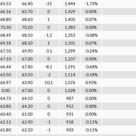
65.53
66.40
-25
1,444
-1.73%
66.16
65.70
0
1,429
0.00%
68.80
68.60
1
1,405
0.07%
70.30
70.20
0
1,383
0.00%
68.49
68.50
-1.1
1,353
-0.08%
69.18
68.50
1
1,331
0.07%
67.50
69.90
-3.1
1,299
-0.24%
67.10
67.00
0
1,237
0.00%
66.44
67.40
-8.1
1,191
-0.68%
63.50
63.50
-2
1,114
-0.18%
66.97
63.90
10.1
1,076
0.93%
0.00
67.00
0
1,028
0.00%
64.73
64.10
0
987
0.00%
63.80
64.20
0
952
0.00%
60.40
61.00
0
931
0.00%
62.12
62.90
-1
918
-0.11%
61.80
62.50
-1
903
-0.11%