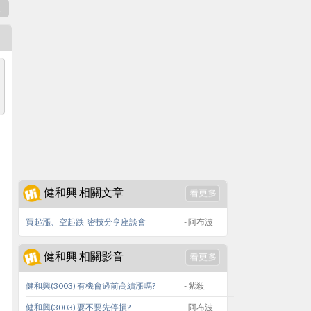
表
健和興 相關文章
買起漲、空起跌_密技分享座談會
- 阿布波
健和興 相關影音
健和興(3003) 有機會過前高續漲嗎?
- 紫殺
健和興(3003) 要不要先停損?
- 阿布波