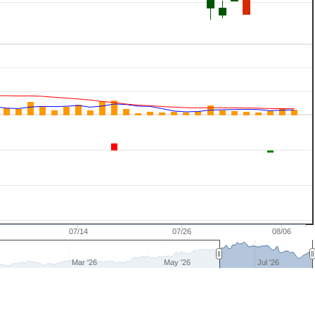
07/14
07/26
08/06
Mar '26
May '26
Jul '26