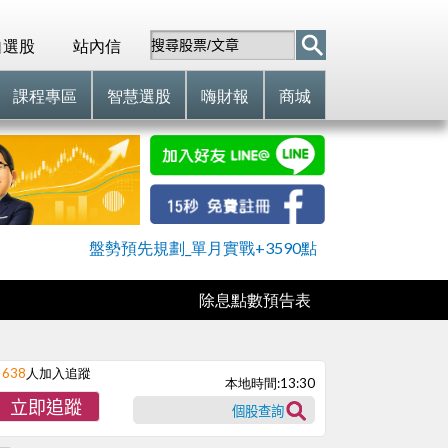
自選股
站內信
課程專區
智慧選股
嗨財報
商城
盤勢預先規劃_單月實戰+3590點
除息點數預告表
638
人加入追蹤
本地時間:
13:30
立即追蹤