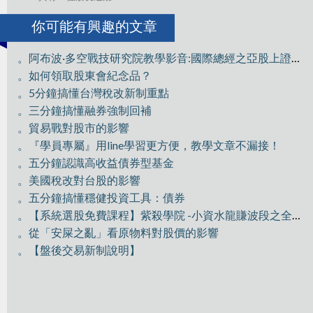
你可能有興趣的文章
。阿布波·多空戰技研究院教學影音:國際總經之亞股上證分析
。如何領取股東會紀念品？
。5分鐘搞懂台灣稅改新制重點
。三分鐘搞懂融券強制回補
。貿易戰對股市的影響
。『學員專屬』用line學習更方便，教學文章不漏接！
。五分鐘認識高收益債券型基金
。美國稅改對台股的影響
。五分鐘搞懂穩健投資工具：債券
。【系統選股免費課程】紫殺學院 -小資水龍賺波段之全員獵殺GIS
。從「安屎之亂」看原物料對股價的影響
。【盤後交易新制說明】