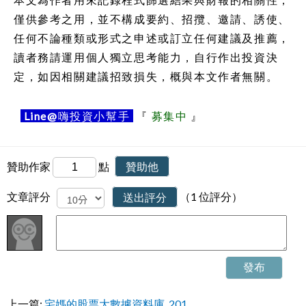
僅供參考之用，並不構成要約、招攬、邀請、誘使、
任何不論種類或形式之申述或訂立任何建議及推薦，
讀者務請運用個人獨立思考能力，自行作出投資決
定，如因相關建議招致損失，概與本文作者無關。
Line@
嗨投資小幫手
『
募集中
』
贊助作家
點
贊助他
文章評分
送出評分
（1 位評分）
發布
上一篇:
宅媽的股票大數據資料庫_201...