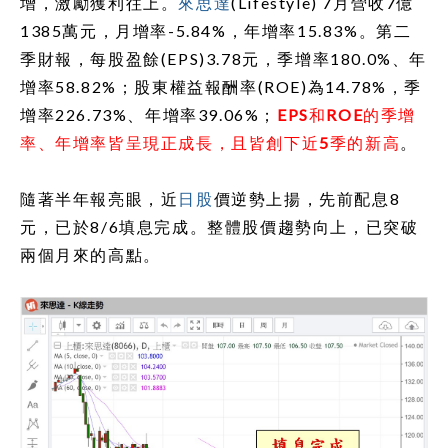
增，激勵獲利往上。
來思達
(Lifestyle) 7
月營收
7
億
1385
萬元，月增率
-5.84%
，年增率
15.83%
。第二
季財報，每股盈餘
(EPS)3.78
元，季增率
180.0%
、年
增率
58.82%
；股東權益報酬率
(ROE)
為
14.78%
，季
增率
226.73%
、年增率
39.06%
；
EPS
和
ROE
的季增
率、年增率皆呈現正成長，且皆創下近
5
季的新高
。
隨著半年報亮眼，近
日股
價逆勢上揚，先前配息
8
元，已於
8/6
填息完成。整體股價趨勢向上，已突破
兩個月來的高點。