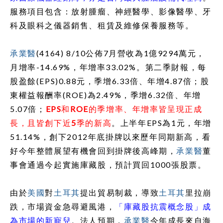
服務項目包含：放射腫瘤、神經醫學、影像醫學、牙
科及眼科之儀器銷售、租賃及維修保養服務等。
承業醫
(4164) 8/10
公佈
7
月營收為
1
億
9294
萬元，
月增率
-14.69%
，年增率
33.02%
。第二季財報，每
股盈餘
(EPS)0.88
元，季增
6.33
倍、年增
4.87
倍；股
東權益報酬率
(ROE)
為
2.49%
，季增
6.32
倍、年增
5.07
倍；
EPS
和
ROE
的季增率、年增率皆呈現正成
長，且皆創下近
5
季的新高
。上半年
EPS
為
1
元，年增
51.14%
，創下
2012
年底掛牌以來歷年同期新高，看
好今年整體展望有機會回到掛牌後高峰期，
承業醫
董
事會通過今起實施庫藏股，預計買回
1000
張股票。
由於
美國
對
土耳其
提出貿易制裁，導致
土耳其
里拉崩
跌，市場資金急尋避風港，
「庫藏股抗震概念股」成
為市場的新寵兒
。法人預期，
承業醫
今年成長來自海