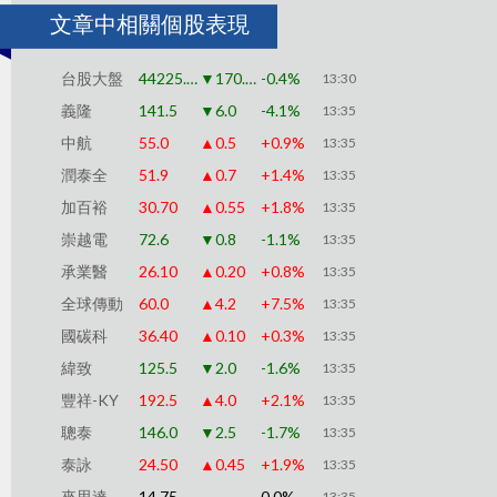
文章中相關個股表現
台股大盤
44225.91
▼170.79
-0.4%
13:30
義隆
141.5
▼6.0
-4.1%
13:35
中航
55.0
▲0.5
+0.9%
13:35
潤泰全
51.9
▲0.7
+1.4%
13:35
加百裕
30.70
▲0.55
+1.8%
13:35
崇越電
72.6
▼0.8
-1.1%
13:35
承業醫
26.10
▲0.20
+0.8%
13:35
全球傳動
60.0
▲4.2
+7.5%
13:35
國碳科
36.40
▲0.10
+0.3%
13:35
緯致
125.5
▼2.0
-1.6%
13:35
豐祥-KY
192.5
▲4.0
+2.1%
13:35
聰泰
146.0
▼2.5
-1.7%
13:35
泰詠
24.50
▲0.45
+1.9%
13:35
來思達
14.75
--
0.0%
13:35