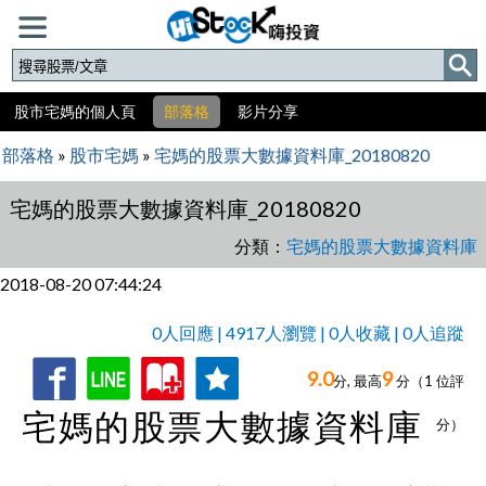
股市宅媽的個人頁
部落格
影片分享
部落格
»
股市宅媽
»
宅媽的股票大數據資料庫_20180820
宅媽的股票大數據資料庫_20180820
分類：
宅媽的股票大數據資料庫
2018-08-20 07:44:24
0人回應 | 4917人瀏覽 | 0人收藏 | 0人追蹤
9.0
9
收
追
0人回應,
分, 最高
分（
1
位評
宅媽的股票大數據資料庫
藏
蹤
分）