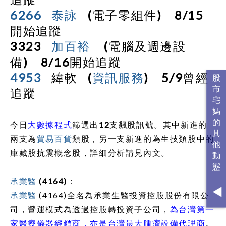
6266
泰詠
(
電子零組件
)
8/15
開始追蹤
3323
加百裕
(
電腦及週邊設
備
)
8/16
開始追蹤
4953
緯軟
(
資訊服務
)
5/9
曾經
追蹤
今日
大數據程式
篩選出
12
支飆股訊號。其中新進的
兩支為
貿易百貨
類股，另一支新進的為生技類股中的
庫藏股抗震概念股，詳細分析請見內文。
承業醫
(4164)
：
承業醫
(4164)
全名為承業生醫投資控股股份有限公
司，營運模式為透過控股轉投資子公司，
為台灣第一
家醫療儀器經銷商，亦是台灣最大腫瘤設備代理商
。