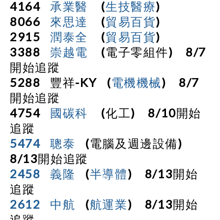
4164
承業醫
(
生技醫療
)
8066
來思達
(
貿易百貨
)
2915
潤泰全
(
貿易百貨
)
3388
崇越電
(
電子零組件
)
8/7
開始追蹤
5288
豐祥
-KY
(
電機機械
)
8/7
開始追蹤
4754
國碳科
(
化工
)
8/10
開始
追蹤
5474
聰泰
(
電腦及週邊設備
)
8/13
開始追蹤
2458
義隆
(
半導體
)
8/13
開始
追蹤
2612
中航
(
航運業
)
8/13
開始
追蹤