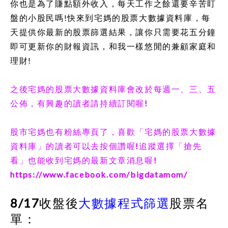
你也是為了賺點額外收入，每天工作之餘還要辛苦盯
盤的小股民嗎
!
快來到宅媽的股票大數據資料庫，每
天提供你最新的股票篩選結果，讓你只需要花五分鐘
即可更新你的財報資訊，和我一樣悠閒的兼顧家庭和
理財
!
之後宅媽的股票大數據資料庫會改於每週一、三、五
公佈，有興趣的讀者請持續訂閱喔
!
股市宅媽也有粉絲專頁了，喜歡
「
宅媽的股票大數據
資料庫
」
的讀者可以去按個讚喔
!
追蹤選擇
「
搶先
看
」
也能收到宅媽的最新文章消息喔
!
https://www.facebook.com/bigdatamom/
8/17
收盤後
大數據程式篩選
股票名
單：