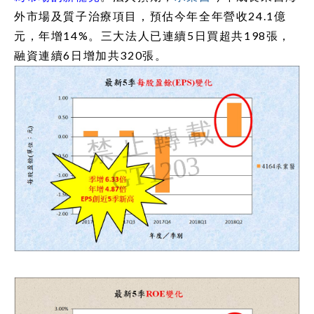
外市場及質子治療項目，預估今年全年營收
24.1
億
元，年增
14%
。三大法人已連續
5
日買超共
198
張，
融資連續
6
日增加共
320
張。