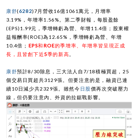
康舒
(
6282
)7
月營收
16
億
1061
萬元，月增率
3.19%
，年增率
1.56%
。第二季財報，每股盈餘
(EPS)1.99
元，季增轉虧為營、年增
11.4
倍；股東權
益報酬率
(ROE)
為
12.65%
，季增轉虧為營、年增
10.4
倍；
EPS
和
ROE
的季增率、年增率皆呈現正成
長，且皆創下近
5
季的新高
。
康舒
預計
8/30
除息，三大法人自
7/18
積極買超，
25
個交易日買超共
3129
張。但要注意的是，融資已連
續
10
日減少共
2329
張。雖然今
日股
價再次突破壓力
線，但仍要注意內、外資的拉鋸戰影響。