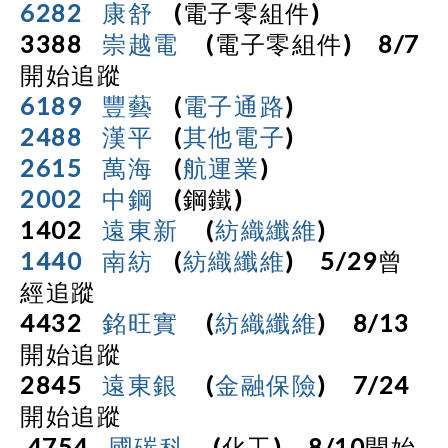
6282
康舒
(
電子零組件
)
3388
崇越電
(
電子零組件
)
8/7
開始追蹤
6189
豐藝
(
電子通路
)
2488
漢平
(
其他電子
)
2615
萬海
(
航運業
)
2002
中鋼
(
鋼鐵
)
1402
遠東新
(
紡織纖維
)
1440
南紡
(
紡織纖維
)
5/29
曾
經追蹤
4432
銘旺實
(
紡織纖維
)
8/13
開始追蹤
2845
遠東銀
(
金融保險
)
7/24
開始追蹤
4754
國碳科
(
化工
)
8/10
開始