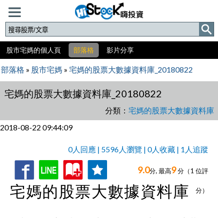
股市宅媽的個人頁
部落格
影片分享
部落格
»
股市宅媽
»
宅媽的股票大數據資料庫_20180822
宅媽的股票大數據資料庫_20180822
分類：
宅媽的股票大數據資料庫
2018-08-22 09:44:09
0人回應 | 5596人瀏覽 | 0人收藏 | 1人追蹤
9.0
9
收
追
0人回應,
分, 最高
分（
1
位評
宅媽的股票大數據資料庫
藏
蹤
分）