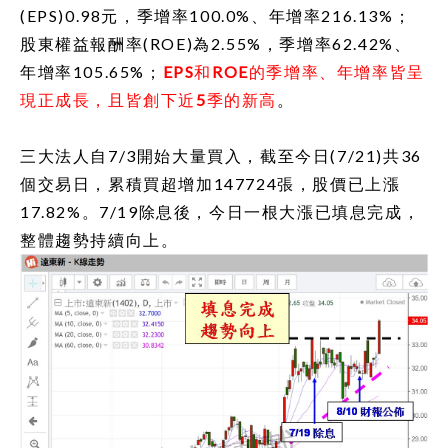
(EPS)0.98
元，季增率
100.0%
、年增率
216.13%
；
股東權益報酬率
(ROE)
為
2.55%
，季增率
62.42%
、
年增率
105.65%
；
EPS
和
ROE
的季增率、年增率皆呈
現正成長，且皆創下近
5
季的新高
。
三大法人自
7/3
開始大量買入，截至今日
(7/21)
共
36
個交易日，累積買超增加
147724
張，股價已上漲
17.82%
。
7/19
除息後，今日一根大漲已填息完成，
整體趨勢持續向上。