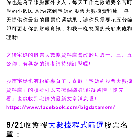
你也是為了賺點額外收入，每天工作之餘還要辛苦盯
盤的小股民嗎
!
快來到宅媽的股票大數據資料庫，每
天提供你最新的股票篩選結果，讓你只需要花五分鐘
即可更新你的財報資訊，和我一樣悠閒的兼顧家庭和
理財
!
之後宅媽的股票大數據資料庫會改於每週一、三、五
公佈，有興趣的讀者請持續訂閱喔
!
股市宅媽也有粉絲專頁了，喜歡
「
宅媽的股票大數據
資料庫
」
的讀者可以去按個讚喔
!
追蹤選擇
「
搶先
看
」
也能收到宅媽的最新文章消息喔
!
https://www.facebook.com/bigdatamom/
8/21
收盤後
大數據程式篩選
股票名
單：