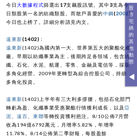
今日
大數據程式
篩選出
17
支飆股訊號。其中
3
支為今
日類股第一名的紡織類股。而散戶喜愛的
中鋼
(
2002
)
今日也上榜了。詳細分析請見內文。
遠東新
(1402)
：
遠東新
(1402)
為國內第一大、世界第五大的聚酯化纖
廠。早期以紡纖事業為主，後期跨足各領域，包含紡
纖、石化、水泥、航運、零售、金融及電信等，採取
多角化經營。
2009
年更轉型為綜合控股公司，持續
多角化投資。
遠東新
(1402)
上半年有三大利多撐腰，包括石化部門
轉虧為盈、化纖事業受惠聚酯行情獲利成長，以及
亞
泥
、
遠百
、
東聯
等轉投資獲利挹注。
8/10
公佈
7
月營
收為
194
億
6792
萬元，月增率
5.82%
，年增率
11.78%
。
8/14
公佈第二季財報，每股盈餘