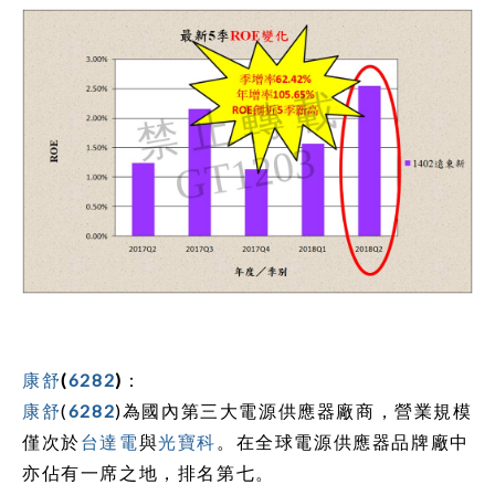
康舒
(
6282
)
：
康舒
(
6282
)
為國內第三大電源供應器廠商，營業規模
僅次於
台達電
與
光寶科
。在全球電源供應器品牌廠中
亦佔有一席之地，排名第七。