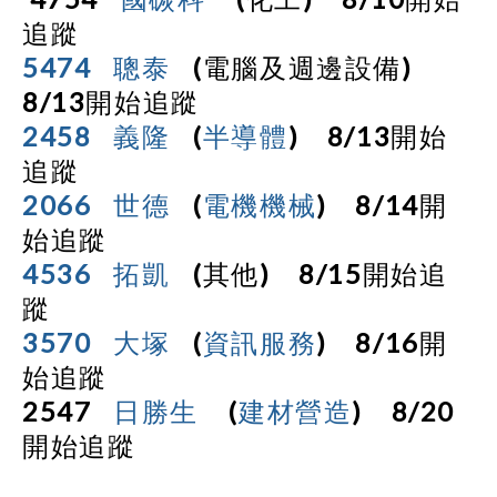
追蹤
5474
聰泰
(
電腦及週邊設備
)
8/13
開始追蹤
2458
義隆
(
半導體
)
8/13
開始
追蹤
2066
世德
(
電機機械
)
8/14
開
始追蹤
4536
拓凱
(
其他
)
8/15
開始追
蹤
3570
大塚
(
資訊服務
)
8/16
開
始追蹤
2547
日勝生
(
建材營造
)
8/20
開始追蹤