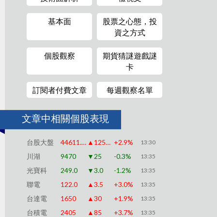
基本面
股票之心態，投
資之方式
個股觀察
期貨猜謎遊戲謎
卡
訂閱者付費文章
每週觀察名單
文章中相關個股表現
台股大盤
44611.60
▲1250.94
+2.9%
13:30
川湖
9470
▼25
-0.3%
13:35
光寶科
249.0
▼3.0
-1.2%
13:35
聯電
122.0
▲3.5
+3.0%
13:35
台達電
1650
▲30
+1.9%
13:35
台積電
2405
▲85
+3.7%
13:35