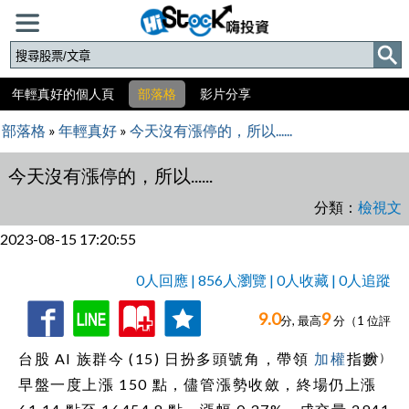
年輕真好的個人頁
部落格
影片分享
部落格
»
年輕真好
»
今天沒有漲停的，所以......
今天沒有漲停的，所以......
分類：
檢視文
2023-08-15 17:20:55
0人回應 | 856人瀏覽 | 0人收藏 | 0人追蹤
9.0
9
收
追
0人回應,
分, 最高
分（
1
位評
藏
蹤
台股 AI 族群今 (15) 日扮多頭號角，帶領
加權
指數
分）
早盤一度上漲 150 點，儘管漲勢收斂，終場仍上漲