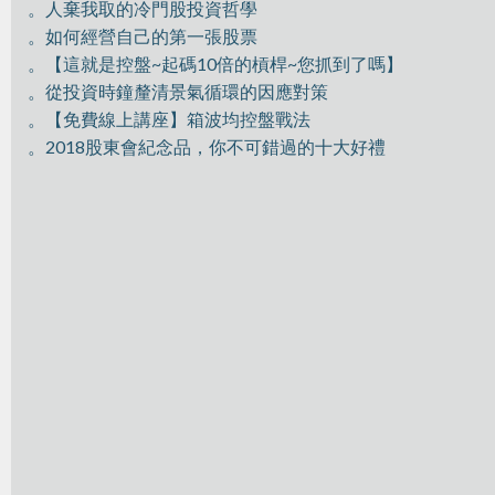
。人棄我取的冷門股投資哲學
。如何經營自己的第一張股票
。【這就是控盤~起碼10倍的槓桿~您抓到了嗎】
。從投資時鐘釐清景氣循環的因應對策
。【免費線上講座】箱波均控盤戰法
。2018股東會紀念品，你不可錯過的十大好禮