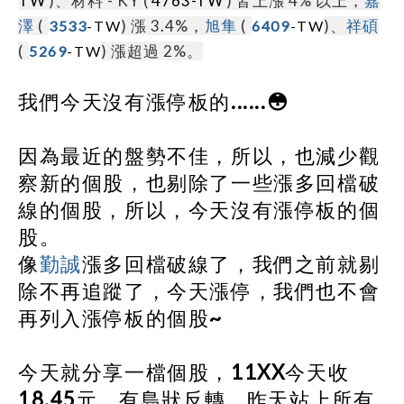
TW
)、材料 - KY (
4763-TW
) 皆上漲 4% 以上，
嘉
澤
(
) 漲 3.4%，
旭隼
(
)、
祥碩
3533
-TW
6409
-TW
(
) 漲超過 2%。
5269
-TW
我們
今天沒有
漲停板的......😳
因為最近的盤勢不佳，所以，也減少觀
察新的個股，也剔除了一些漲多回檔破
線的個股，所以，今天沒有漲停板的個
股。
像
勤誠
漲多回檔破線了，我們之前就剔
除不再追蹤了，今天漲停，我們也不會
再列入漲停板的個股~
今天就分享一檔個股，11XX今天收
18.45元，有島狀反轉，昨天站上所有