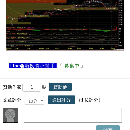
Line@
嗨投資小幫手
『
募集中
』
贊助作家
點
贊助他
文章評分
送出評分
（1 位評分）
發布