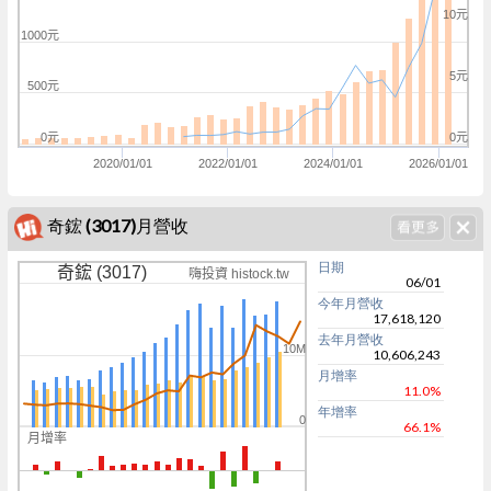
10元
1000元
5元
500元
0元
0元
2020/01/01
2022/01/01
2024/01/01
2026/01/01
奇鋐 (3017)月營收
日期
奇鋐 (3017)
嗨投資 histock.tw
06/01
今年月營收
17,618,120
去年月營收
10M
10,606,243
月增率
11.0%
年增率
0
66.1%
月增率
0