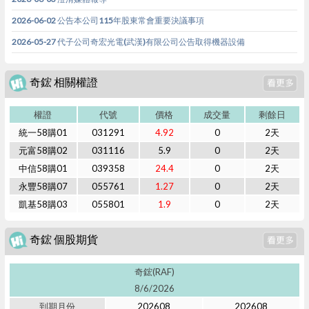
2026-06-02 公告本公司115年股東常會重要決議事項
2026-05-27 代子公司奇宏光電(武漢)有限公司公告取得機器設備
奇鋐 相關權證
權證
代號
價格
成交量
剩餘日
統一58購01
031291
4.92
0
2天
元富58購02
031116
5.9
0
2天
中信58購01
039358
24.4
0
2天
永豐58購07
055761
1.27
0
2天
凱基58購03
055801
1.9
0
2天
奇鋐 個股期貨
奇鋐(RAF)
8/6/2026
到期月份
202608
202608