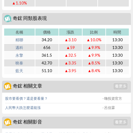
▲1.10%
奇鋐 同類股表現
名稱
價格
漲跌
比例
時間
精聯
34.20
▲3.10
▲10.0%
13:30
邁科
656
▲59
▲9.9%
13:30
永擎
361.5
▲32.5
▲9.9%
13:30
映泰
42.70
▲3.35
▲8.5%
13:30
藍天
51.10
▲3.95
▲8.4%
13:30
奇鋐 相關文章
股市要看價？還是要看量？
- 嗨投資官方
人民幣大跌怎麼還能漲
- 呂佳霖
奇鋐 相關影音