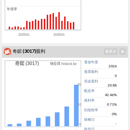
0
年增率
0
0
2025/01
2026/01
奇鋐 (3017)股利
發放年度
奇鋐 (3017)
嗨投資 histock.tw
2026
股票股利
0
現金股利
20
20.88
配息率
42.46%
殖利率
0.71%
10
扣抵稅率
0%
除權日
-
0
除息日