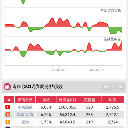
券商買賣家數
籌碼集中度
2026/07/13
2026/07/27
奇鋐 (3017)券商分點績效
★
券商分點
績效
總損益(仟)
買賣超
均價
美商高盛
6.03%
108,835.5
523
2,725.5
凱基-站前
6.72%
55,812.4
285
2,742.1
元大
1.75%
43,843.5
219
2,724