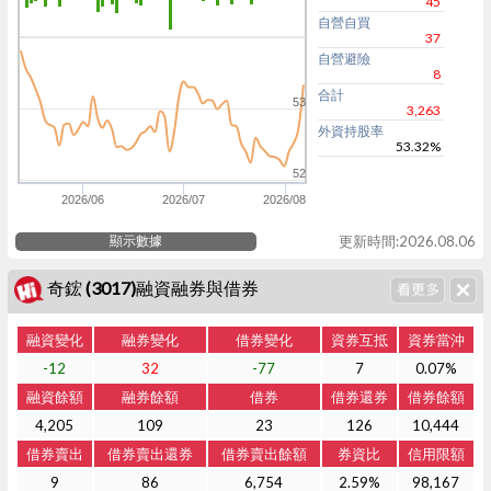
45
自營自買
37
自營避險
8
合計
53
3,263
外資持股率
53.32%
52
2026/06
2026/07
2026/08
顯示數據
更新時間:2026.08.06
奇鋐 (3017)融資融券與借券
融資變化
融券變化
借券變化
資券互抵
資券當沖
-12
32
-77
7
0.07%
融資餘額
融券餘額
借券
借券還券
借券餘額
4,205
109
23
126
10,444
借券賣出
借券賣出還券
借券賣出餘額
券資比
信用限額
9
86
6,754
2.59%
98,167