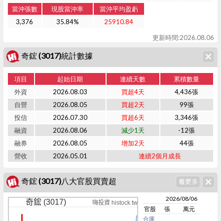
當沖張數
現股當沖率
當沖平均盈虧
3,376
35.84%
25910.84
更新時間:2026.08.06
奇鋐 (3017)統計數據
項目
起始日期
連續天數
累積數量
外資
2026.08.03
買超4天
4,436張
自營
2026.08.05
買超2天
99張
投信
2026.07.30
買超6天
3,346張
融資
2026.08.06
減少1天
-12張
融券
2026.08.05
增加2天
44張
營收
2026.05.01
連續2個月成長
奇鋐 (3017)八大官股買賣超
2026/08/06
奇鋐 (3017)
嗨投資 histock.tw
官股
張
萬元
合庫