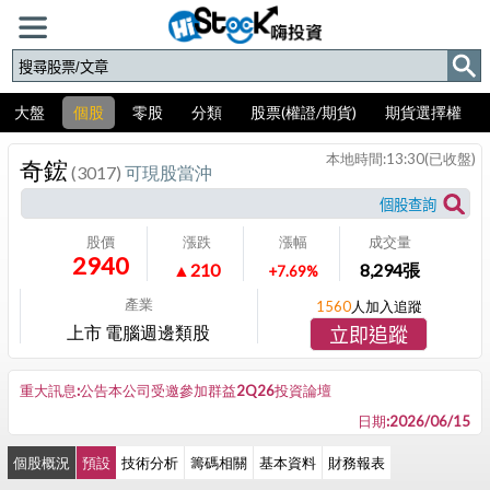
大盤
個股
零股
分類
股票(權證/期貨)
期貨選擇權
本地時間:
13:30
(已收盤)
奇鋐
(3017)
可現股當沖
股價
漲跌
漲幅
成交量
2940
▲210
8,294
張
+7.69%
產業
1560
人加入追蹤
上市 電腦週邊類股
立即追蹤
重大訊息:公告本公司受邀參加群益2Q26投資論壇
日期:2026/06/15
個股概況
預設
技術分析
籌碼相關
基本資料
財務報表