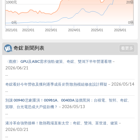
20倍
1000元
0倍
0元
2021/01
2022/01
2023/01
2024/01
2025/01
2026/01
奇鋐 新聞列表
－
〈觀察〉GPU及ASIC需求強勁 健策、奇鋐、雙鴻下半年營運看增
2026/06/21
...
－2026/05/14
奇鋐看好今年營收及獲利逐季成長 針對散熱模組修改設計釋疑
...
別讓 00940 悲劇重演！00981A、00403A 溢價黑洞：台積電、智邦、奇鋐、
－2026/05/13
貿聯、台光電恐成大戶提款機？
...
－
液冷革命強勢接棒！散熱戰場直衝太空：奇鋐、雙鴻、富世達、健策
2026/03/21
...