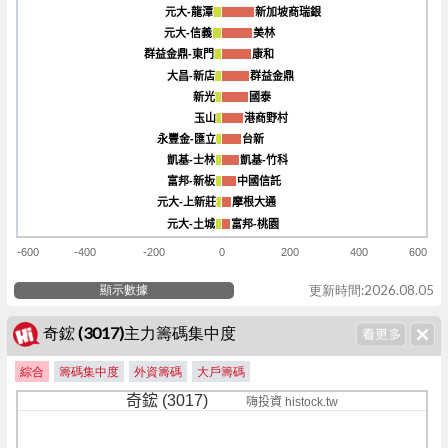
元大-龍潭
元大-龍潭
新加坡商瑞銀
新加坡商瑞銀
元大-信義
元大-信義
美林
美林
群益金鼎-東門
群益金鼎-東門
康和
康和
大昌-新店
大昌-新店
群益金鼎
群益金鼎
新光
新光
國泰
國泰
玉山
玉山
港商野村
港商野村
永豐金-匯立
永豐金-匯立
台新
台新
凱基-士林
凱基-士林
凱基-竹科
凱基-竹科
富邦-新板
富邦-新板
中國信託
中國信託
元大-上新莊
元大-上新莊
摩根大通
摩根大通
元大-土城
元大-土城
富邦-桃園
富邦-桃園
-600
-400
-200
0
200
400
600
顯示數據
更新時間:2026.08.05
奇鋐 (3017)主力籌碼集中度
綜合
籌碼集中度
外資籌碼
大戶籌碼
奇鋐 (3017)
嗨投資 histock.tw