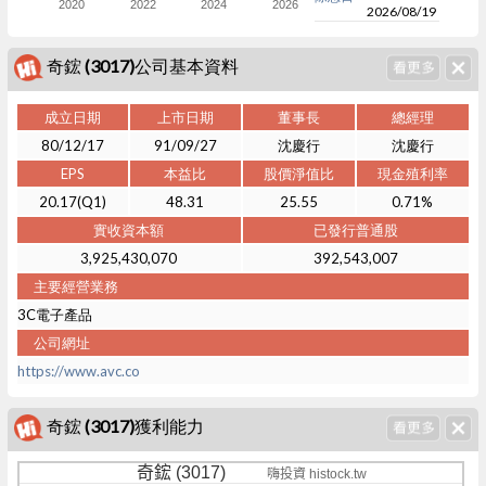
2020
2022
2024
2026
2026/08/19
奇鋐 (3017)公司基本資料
成立日期
上市日期
董事長
總經理
80/12/17
91/09/27
沈慶行
沈慶行
EPS
本益比
股價淨值比
現金殖利率
20.17(Q1)
48.31
25.55
0.71%
實收資本額
已發行普通股
3,925,430,070
392,543,007
主要經營業務
3C電子產品
公司網址
https://www.avc.co
奇鋐 (3017)獲利能力
奇鋐 (3017)
嗨投資 histock.tw