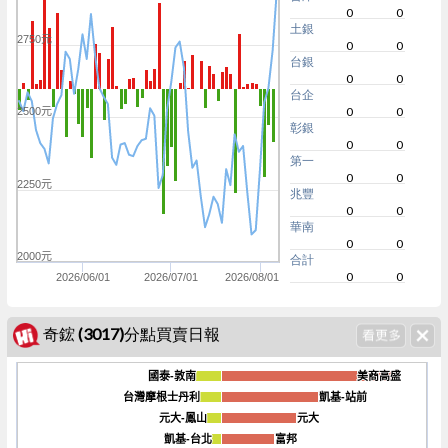
0
0
土銀
2750元
0
0
台銀
0
0
台企
0
0
2500元
彰銀
0
0
第一
0
0
2250元
兆豐
0
0
華南
0
0
2000元
合計
0
0
2026/06/01
2026/07/01
2026/08/01
奇鋐 (3017)分點買賣日報
國泰-敦南
國泰-敦南
美商高盛
美商高盛
台灣摩根士丹利
台灣摩根士丹利
凱基-站前
凱基-站前
元大-鳳山
元大-鳳山
元大
元大
-150k
凱基-台北
凱基-台北
富邦
富邦