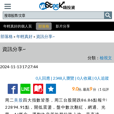
年輕真好的個人頁
部落格
影片分享
部落格
»
年輕真好
»
資訊分享~
資訊分享~
分類：
檢視文
2024-11-13 17:27:44
0人回應 | 2348人瀏覽 | 0人收藏 | 0人追蹤
9.0
9
收
追
0人回應,
分, 最高
分（
1
位評
藏
蹤
周二
美股
四大指數皆墨，周三台股開跌86.86點報
分）
22894.91點，開低震盪，盤中數次翻紅，網通、光