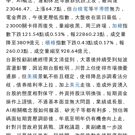
學、AI概念、運動休息等族群抗跌上攻，最高達
23046.47、上漲64.7點，但
台積電
等
半導體
無力，
電金齊跌，午後更壓低指數，大盤收在當日最低，
23000關卡得而復失，量縮收黑。周三終場，
加權
指
數下跌121.54點或0.53%，報22860.23點，成交量
降至3809億元；
櫃檯
指數下跌0.43點或0.17%，報
260.03點，成交量縮至928.64億元。
台新投顧副總經理黃文清提到，大選後持續受到短波
震盪影響，因近期台股較弱，川普上任使得市場擔憂
通膨，但
美國
景氣不俗且穩定，使得降息步調看法分
歧，債券殖利率上拉，加上
美元
走強，造成外資湧入
台股的態度相對保守，外資持股汰弱換強，短期資金
操作上謹慎。不過基本面並無大問題，業績成長股、
AI相關概念股如伺服器、矽光子等都有利多，預估籌
碼面短期賣壓調節後，年底至明年仍有機會向上走。
針對川普政府貿易戰、課稅議題，黃副總進一步說