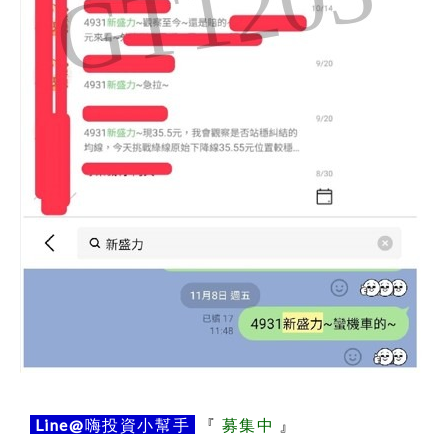
Line@
嗨投資小幫手
『
募集中
』