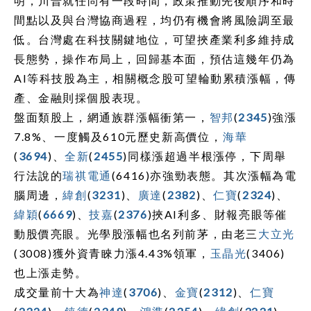
明，川普就任尚有一段時間，政策推動先後順序和時
間點以及與台灣協商過程，均仍有機會將風險調至最
低。台灣處在科技關鍵地位，可望挾產業利多維持成
長態勢，操作布局上，回歸基本面，預估這幾年仍為
AI等科技股為主，相關概念股可望輪動累積漲幅，傳
產、金融則採個股表現。
盤面類股上，網通族群漲幅衝第一，
智邦
(
2345
)強漲
7.8%、一度觸及610元歷史新高價位，
海華
(
3694
)、
全新
(
2455
)同樣漲超過半根漲停，下周舉
行法說的
瑞祺電通
(6416)亦強勁表態。其次漲幅為電
腦周邊，
緯創
(
3231
)、
廣達
(
2382
)、
仁寶
(
2324
)、
緯穎
(
6669
)、
技嘉
(
2376
)挾AI利多、財報亮眼等催
動股價亮眼。光學股漲幅也名列前茅，由老三
大立光
(3008)獲外資青睞力漲4.43%領軍，
玉晶光
(3406)
也上漲走勢。
成交量前十大為
神達
(
3706
)、
金寶
(
2312
)、
仁寶