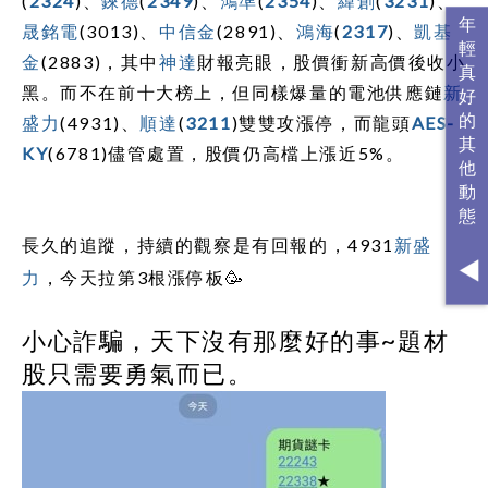
(
2324
)、
錸德
(
2349
)、
鴻準
(
2354
)、
緯創
(
3231
)、
晟銘電
(3013)、
中信金
(2891)、
鴻海
(
2317
)、
凱基
金
(2883)，其中
神達
財報亮眼，股價衝新高價後收小
黑。而不在前十大榜上，但同樣爆量的電池供應鏈
新
盛力
(4931)、
順達
(
3211
)雙雙攻漲停，而龍頭
AES-
KY
(6781)儘管處置，股價仍高檔上漲近5%。
長久的追蹤，持續的觀察是有回報的，4931
新盛
力
，今天拉第3根漲停板🥳
小心詐騙，天下沒有那麼好的事~題材
股只需要勇氣而已。