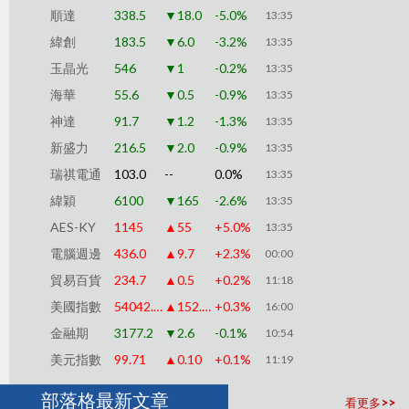
順達
338.5
▼18.0
-5.0%
13:35
緯創
183.5
▼6.0
-3.2%
13:35
玉晶光
546
▼1
-0.2%
13:35
海華
55.6
▼0.5
-0.9%
13:35
神達
91.7
▼1.2
-1.3%
13:35
新盛力
216.5
▼2.0
-0.9%
13:35
瑞祺電通
103.0
--
0.0%
13:35
緯穎
6100
▼165
-2.6%
13:35
AES-KY
1145
▲55
+5.0%
13:35
電腦週邊
436.0
▲9.7
+2.3%
00:00
貿易百貨
234.7
▲0.5
+0.2%
11:18
美國指數
54042.39
▲152.00
+0.3%
16:00
金融期
3177.2
▼2.6
-0.1%
10:54
美元指數
99.71
▲0.10
+0.1%
11:19
部落格最新文章
看更多>>