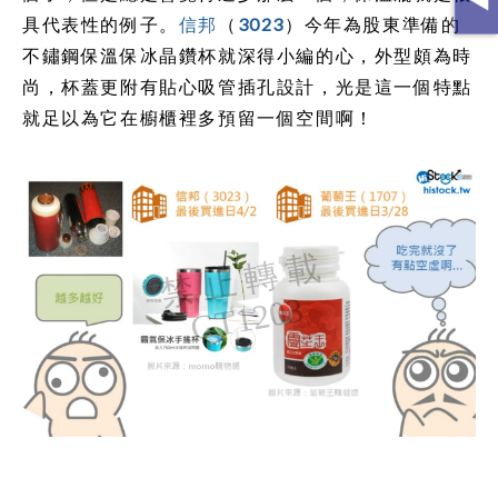
具代表性的例子。
信邦
（
3023
）今年為股東準備的
不鏽鋼保溫保冰晶鑽杯就深得小編的心，外型頗為時
尚，杯蓋更附有貼心吸管插孔設計，光是這一個特點
就足以為它在櫥櫃裡多預留一個空間啊！