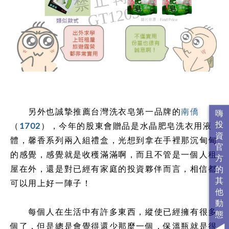
另外也誠摯推薦台灣洗衣皂第一品牌的
南僑
（
1702
），今年的股東會贈品是水晶肥皂洗衣用液
體，馨香系列兩入組禮盒，光想到拿在手裡那沉甸甸
的感覺，感覺就是收穫滿滿啊，而且不管是一個人租
屋在外，還是對已經有家庭的投資夥伴而言，相信都
可以用上好一陣子！
每個人在生活中有許多東西，縱使已經擁有很多
個了，但是總是會覺得還少那麼一個，保溫瓶就是很