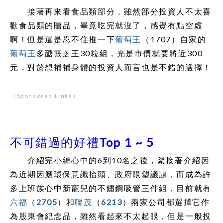
接著再來看食品類部分，雖然部分投資人不太喜
歡食品類的贈品，畢竟吃完就沒了，感覺有點空虛
啊！但是還是忍不住推一下
葡萄王
（1707）自家的
葡萄王
多醣靈芝王30粒組，光是市價就要將近300
元，對於想補補身體的投資人而言也是不錯的選擇！
（Sponsored Links）
不可錯過的好禮Top 1 ~ 5
介紹完小編心中的6到10名之後，緊接著介紹因
為近期因應環保意識抬頭、政府限塑議題，而成為許
多上班族心中新寵兒的不鏽鋼吸管三件組，目前就有
六福
（
2705
）和
聯茂
（
6213
）兩家公司都選擇它作
為股東會紀念品，雖然看起來不太起眼，但是一般投