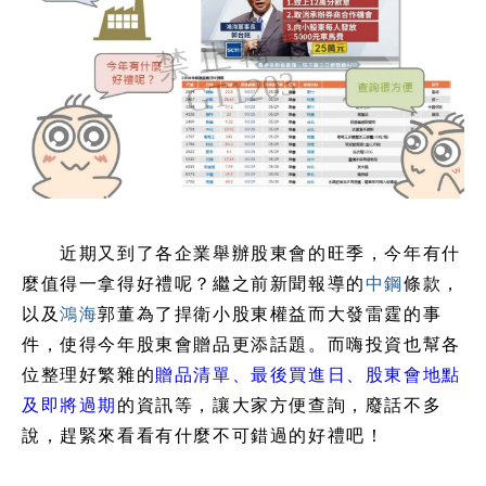
近期又到了各企業舉辦股東會的旺季，今年有什
麼值得一拿得好禮呢？繼之前新聞報導的
中鋼
條款，
以及
鴻海
郭董為了捍衛小股東權益而大發雷霆的事
件，使得今年股東會贈品更添話題。而嗨投資也幫各
位整理好繁雜的
贈品清單、最後買進日、股東會地點
及即將過期
的資訊等，讓大家方便查詢，廢話不多
說，趕緊來看看有什麼不可錯過的好禮吧！