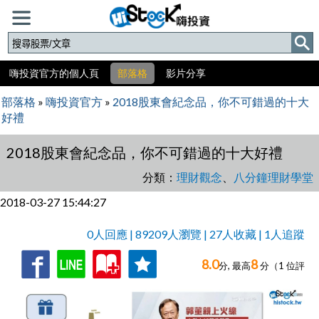
嗨投資官方的個人頁
部落格
影片分享
部落格
»
嗨投資官方
»
2018股東會紀念品，你不可錯過的十大
好禮
2018股東會紀念品，你不可錯過的十大好禮
分類：
理財觀念
、
八分鐘理財學堂
2018-03-27 15:44:27
0人回應 | 89209人瀏覽 | 27人收藏 | 1人追蹤
8.0
8
收
追
0人回應,
分, 最高
分（
1
位評
藏
蹤
分）