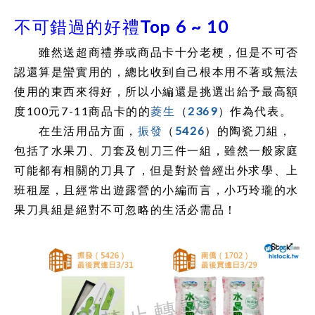
不可錯過的好禮Top 6 ~ 10
雖然送超商禮券或商品卡十分老梗，但是不可否
認還算是蠻實用的，總比收到自己根本用不著或無法
使用的東西來得好，所以小編還是挑選出給予最高額
度100元7-11商品卡的的
菱生
（
2369
）作為代表。
在生活用品方面，
振發
（
5426
）的陶瓷刀組，
包括了水果刀、刀套及刨刀三件一組，雖然一般家庭
可能都有相關的刀具了，但是對於曾經出外求學、上
班租屋，且經常出遊露營的小編而言，小巧玲瓏的水
果刀具組是絕對不可忽略的生活必需品！