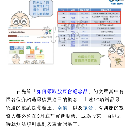
在先前「
如何領取股東會紀念品
」的文章當中有
跟各位介紹過最後買進日的概念，上述10項贈品最
急迫的應該是葡糖王、
南僑
，以及
振發
，有興趣的投
資人都必須在3月底前買進股票、成為股東，否則屆
時就無法順利拿到股東會贈品了。