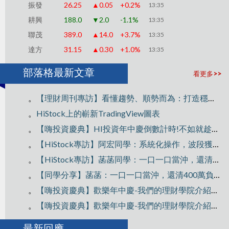
振發
26.25
▲0.05
+0.2%
13:35
耕興
188.0
▼2.0
-1.1%
13:35
聯茂
389.0
▲14.0
+3.7%
13:35
達方
31.15
▲0.30
+1.0%
13:35
部落格最新文章
看更多>>
。
【理財周刊專訪】看懂趨勢、順勢而為：打造穩定獲利的交易思維
。
HiStock上的嶄新TradingView圖表
。
【嗨投資慶典】HI投資年中慶倒數計時!不如就趁雙十衝一波~
。
【HiStock專訪】阿宏同學：系統化操作，波段獲利300萬！
。
【HiStock專訪】菡菡同學：一口一口當沖，還清400萬負債翻轉人生
。
【同學分享】菡菡：一口一口當沖，還清400萬負債翻轉人生
。
【嗨投資慶典】歡樂年中慶-我們的理財學院介紹Part2
。
【嗨投資慶典】歡樂年中慶-我們的理財學院介紹Part1
最新回應