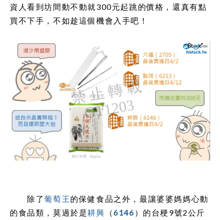
資人看到坊間動不動就300元起跳的價格，還真有點
買不下手，不如趁這個機會入手吧！
除了
葡萄王
的保健食品之外，最讓婆婆媽媽心動
的食品類，莫過於是
耕興
（
6146
）的台梗9號2公斤