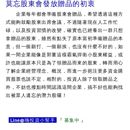
莫忘股東會發放贈品的初衷
企業每年都會準備股東會贈品，希望透過這種方
式能夠鼓勵股東出席會議，不過隨著現在人工作忙
碌，以及投資習慣的改變，確實也已經養出一群只想
拿贈品的股東，雖然有點失了原本當初準備贈品的本
意，但一個願打、一個願挨，也沒有什麼不好的，如
果一間企業能像是郭董這樣霸氣捍衛小股東權益，或
許也能讓原本只是為了領贈品而來的股東，轉而用心
了解企業經營理念、概況，而進一步挹注更多資金購
買股票也說不定，相對的，投資人除了領取贈品之
外，不妨也撥點時間認識這間企業，搞不好也能夠找
出被眾人遺忘的潛力股囉！
Line@
嗨投資小幫手
『
募集中
』