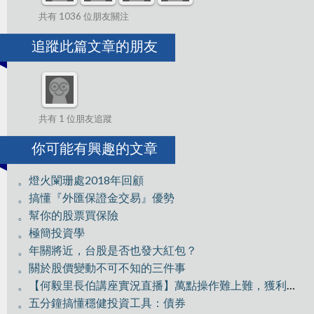
共有 1036 位朋友關注
追蹤此篇文章的朋友
共有 1 位朋友追蹤
你可能有興趣的文章
。燈火闌珊處2018年回顧
。搞懂『外匯保證金交易』優勢
。幫你的股票買保險
。極簡投資學
。年關將近，台股是否也發大紅包？
。關於股價變動不可不知的三件事
。【何毅里長伯講座實況直播】萬點操作難上難，獲利驗收好技巧
。五分鐘搞懂穩健投資工具：債券