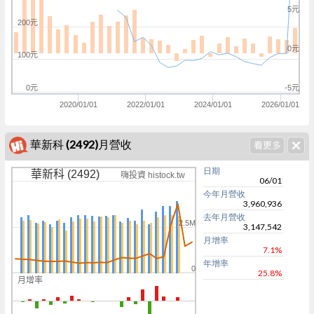
5元
200元
0元
100元
0元
-5元
2020/01/01
2022/01/01
2024/01/01
2026/01/01
華新科 (2492)月營收
日期
華新科 (2492)
嗨投資 histock.tw
06/01
今年月營收
3,960,936
去年月營收
2.5M
3,147,542
月增率
7.1%
年增率
0
25.8%
月增率
0