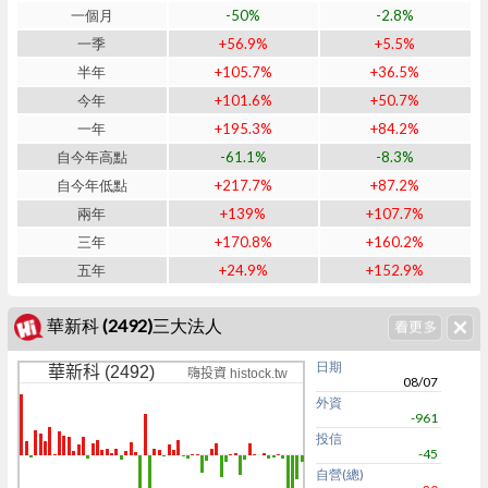
一個月
-50%
-2.8%
一季
+56.9%
+5.5%
半年
+105.7%
+36.5%
今年
+101.6%
+50.7%
一年
+195.3%
+84.2%
自今年高點
-61.1%
-8.3%
自今年低點
+217.7%
+87.2%
兩年
+139%
+107.7%
三年
+170.8%
+160.2%
五年
+24.9%
+152.9%
華新科 (2492)三大法人
日期
華新科 (2492)
嗨投資 histock.tw
08/07
外資
-961
投信
-45
自營(總)