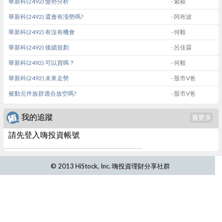
華新科(2492) 盤勢分析
- 紫殺
華新科(2492) 還會有漲勢嗎?
- 阿布波
華新科(2492) 有沒有機會
- 何毅
華新科(2492) 後續規劃
- 呂佳霖
華新科(2492) 可以買嗎？
- 何毅
華新科(2492) 未來走勢
- 股市V爸
被動元件族群適合放空嗎?
- 股市V爸
我的追蹤
請先登入嗨投資帳號
© 2013 HiStock, Inc. 嗨投資理財分享社群