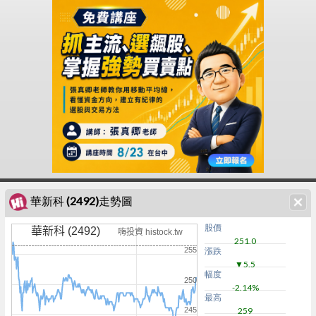
華新科 (2492)走勢圖
股價
華新科 (2492)
嗨投資 histock.tw
251.0
255
漲跌
▼5.5
幅度
250
-2.14%
最高
245
259