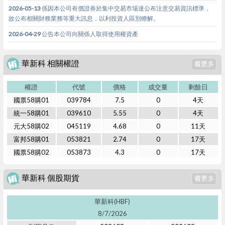
2026-05-13 係因本公司有價證券於集中交易市場達公布注意交易資訊標準，
故公布相關財務業務等重大訊息，以利投資人區別瞭解。
2026-04-29 公告本公司向關係人取得使用權資產
華新科 相關權證
權證
代號
價格
成交量
剩餘日
國票58購01
039784
7.5
0
4天
統一58購01
039610
5.55
0
4天
元大58購02
045119
4.68
0
11天
富邦58購01
053821
2.74
0
17天
國票58購02
053873
4.3
0
17天
華新科 個股期貨
華新科(HBF)
8/7/2026