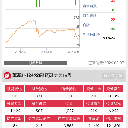
20
自營自買
-36
自營避險
27.5
55
合計
25
-986
外資持股率
22.5
21.96%
20
2026/06
2026/07
2026/08
顯示數據
更新時間:2026.08.07
華新科 (2492)融資融券與借券
融資變化
融券變化
借券變化
資券互抵
資券當沖
-101
331
-30
60
0.53%
融資餘額
融券餘額
借券
借券還券
借券餘額
11,425
507
1,027
216
6,252
借券賣出
借券賣出還券
借券賣出餘額
券資比
信用限額
186
216
3,863
4.44%
121,301