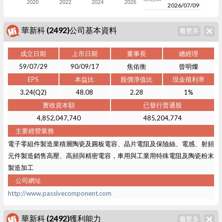
2020
2022
2024
2026
2026/07/09
華新科 (2492)公司基本資料
成立日期
上市日期
董事長
總經理
59/07/29
90/09/17
焦佑衡
曾明燦
EPS
本益比
股價淨值比
現金殖利率
3.24(Q2)
48.08
2.28
1%
實收資本額
已發行普通股
4,852,047,740
485,204,774
主要經營業務
電子零組件製造業積層陶瓷及圓板電容、晶片電阻及保險絲、電感、射頻
元件製造銷售高壓、高頻與精密電容，車用與工業用特殊電阻及陶瓷粉末
製造加工
公司網址
http://www.passivecomponent.com
華新科 (2492)獲利能力