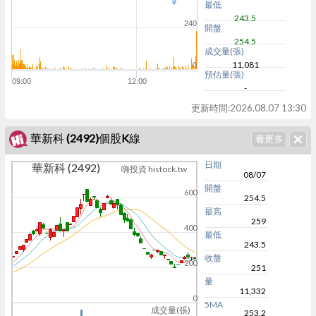
最低
243.5
240
開盤
254.5
成交量(張)
11,081
0
預估量(張)
09:00
12:00
-
更新時間:
2026.08.07 13:30
華新科 (2492)個股K線
日期
華新科 (2492)
嗨投資 histock.tw
08/07
開盤
600
254.5
最高
259
400
最低
243.5
收盤
200
251
量
11,332
0
5MA
成交量(張)
253.2