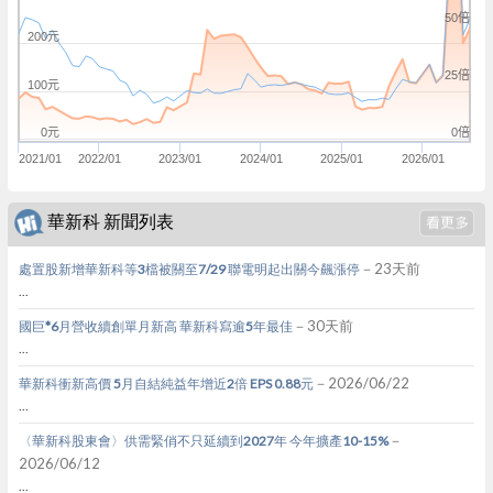
50倍
200元
25倍
100元
0倍
0元
2021/01
2022/01
2023/01
2024/01
2025/01
2026/01
華新科 新聞列表
－23天前
處置股新增華新科等3檔被關至7/29 聯電明起出關今飆漲停
...
－30天前
國巨*6月營收續創單月新高 華新科寫逾5年最佳
...
－2026/06/22
華新科衝新高價 5月自結純益年增近2倍 EPS 0.88元
...
－
〈華新科股東會〉供需緊俏不只延續到2027年 今年擴產10-15%
2026/06/12
...