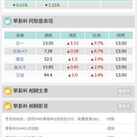
▼0.55%
▼1.25%
華新科 同類股表現
名稱
價格
漲跌
比例
時間
百一
13.05
▲1.15
▲9.7%
13:30
安瑞-KY
7.28
▲0.58
▲8.7%
13:30
榮昌
52.5
▲1.5
▲2.9%
13:30
鑫永洋
15.85
▲0.45
▲2.9%
13:30
立端
84.4
▲2.0
▲2.4%
13:30
華新科 相關文章
華新科 相關影音
里長伯你好：請問2492華新科2張買在233，有機會過262嗎？謝謝
- 何毅
華新科(2492) 停損點
- 紫殺