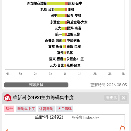
新加坡商瑞銀
新加坡商瑞銀
康和-台中
康和-台中
凱基-台北
凱基-台北
康和
康和
國泰
國泰
國票-安和
國票-安和
永豐金
永豐金
群益金鼎-大安
群益金鼎-大安
元大
元大
國票-南港
國票-南港
統一
統一
法銀巴黎
法銀巴黎
永豐金-敦南
永豐金-敦南
中國信託
中國信託
富邦-板橋
富邦-板橋
臺銀-民權
臺銀-民權
富邦
富邦
凱基
凱基
亞東-板橋
亞東-板橋
永豐金-中正
永豐金-中正
元大-台北
元大-台北
兆豐-民生
兆豐-民生
-4k
-3k
-2k
-1k
0
1k
2k
3k
4k
顯示數據
更新時間:2026.08.05
華新科 (2492)主力籌碼集中度
綜合
籌碼集中度
外資籌碼
大戶籌碼
華新科 (2492)
嗨投資 histock.tw