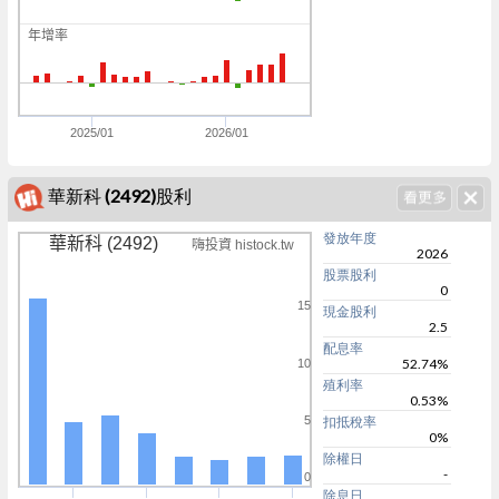
0
年增率
5
0
5
2025/01
2026/01
華新科 (2492)股利
發放年度
華新科 (2492)
嗨投資 histock.tw
2026
股票股利
0
15
現金股利
2.5
配息率
52.74%
10
殖利率
0.53%
5
扣抵稅率
0%
除權日
-
0
除息日