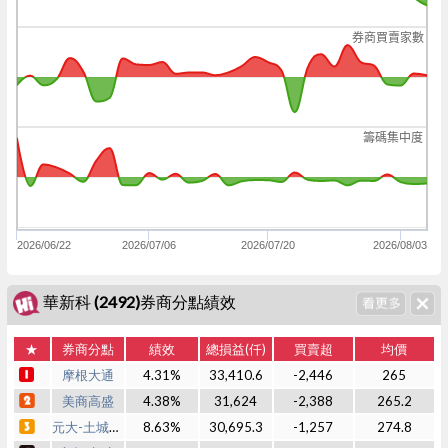
券商買賣家數
籌碼集中度
2026/06/22
2026/07/06
2026/07/20
2026/08/03
華新科 (2492)券商分點績效
★
券商分點
績效
總損益(仟)
買賣超
均價
摩根大通
4.31%
33,410.6
-2,446
265
美商高盛
4.38%
31,624
-2,388
265.2
元大-土城永寧
8.63%
30,695.3
-1,257
274.8