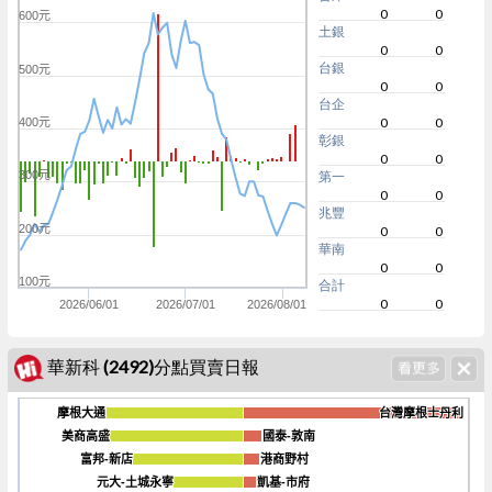
0
0
600元
土銀
0
0
台銀
500元
0
0
台企
0
0
400元
彰銀
0
0
300元
第一
0
0
兆豐
200元
0
0
華南
0
0
100元
合計
0
0
2026/06/01
2026/07/01
2026/08/01
華新科 (2492)分點買賣日報
摩根大通
摩根大通
台灣摩根士丹利
台灣摩根士丹利
美商高盛
美商高盛
國泰-敦南
國泰-敦南
富邦-新店
富邦-新店
港商野村
港商野村
-120k
元大-土城永寧
元大-土城永寧
凱基-市府
凱基-市府