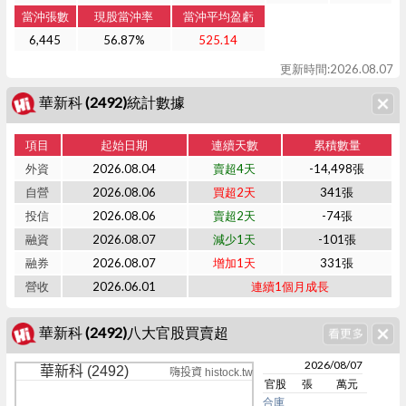
當沖張數
現股當沖率
當沖平均盈虧
6,445
56.87%
525.14
更新時間:2026.08.07
華新科 (2492)統計數據
項目
起始日期
連續天數
累積數量
外資
2026.08.04
賣超4天
-14,498張
自營
2026.08.06
買超2天
341張
投信
2026.08.06
賣超2天
-74張
融資
2026.08.07
減少1天
-101張
融券
2026.08.07
增加1天
331張
營收
2026.06.01
連續1個月成長
華新科 (2492)八大官股買賣超
2026/08/07
華新科 (2492)
嗨投資 histock.tw
官股
張
萬元
合庫