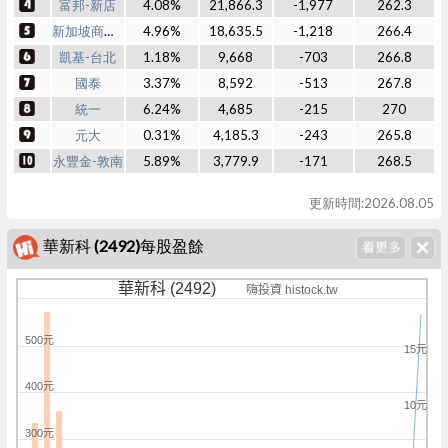
富邦-新店
4.08%
21,866.3
-1,977
262.3
新加坡商瑞銀
4.96%
18,635.5
-1,218
266.4
凱基-台北
1.18%
9,668
-703
266.8
國泰
3.37%
8,592
-513
267.8
統一
6.24%
4,685
-215
270
元大
0.31%
4,185.3
-243
265.8
永豐金-敦南
5.89%
3,779.9
-171
268.5
更新時間:2026.08.05
華新科 (2492)每股盈餘
華新科 (2492)
嗨投資 histock.tw
500元
15元
400元
10元
300元