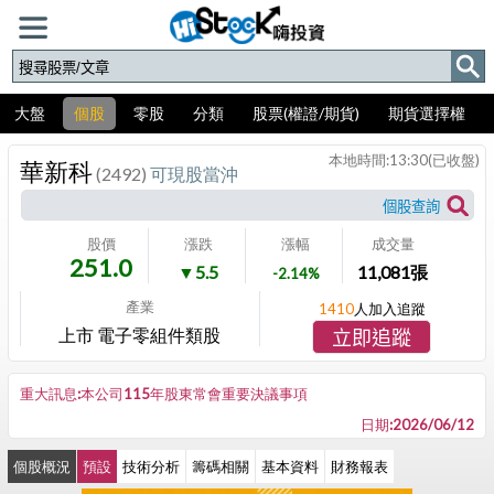
大盤
個股
零股
分類
股票(權證/期貨)
期貨選擇權
本地時間:
13:30
(已收盤)
華新科
(2492)
可現股當沖
股價
漲跌
漲幅
成交量
251.0
▼5.5
11,081
張
-2.14%
產業
1410
人加入追蹤
上市 電子零組件類股
立即追蹤
重大訊息:本公司115年股東常會重要決議事項
日期:2026/06/12
個股概況
預設
技術分析
籌碼相關
基本資料
財務報表