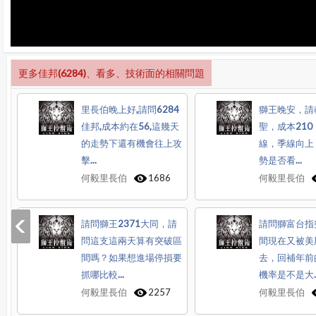
更多佳邦(6284)、看多、技術面的相關問題
里長伯晚上好,請問6284
獅王晚安，請教
佳邦,成本約在56,這幾天
聖，成本21
的走勢下還有機會往上攻
線，季線向上
擊...
勢是否看...
何毅里長伯
1686
何毅里長伯
請問獅王2371大同，請
請問獅富台指
問這支這兩天算有突破區
間現在又被美
間嗎？如果想進場停損要
去，回補年前
抓哪比較...
機率是不是大..
何毅里長伯
2257
何毅里長伯