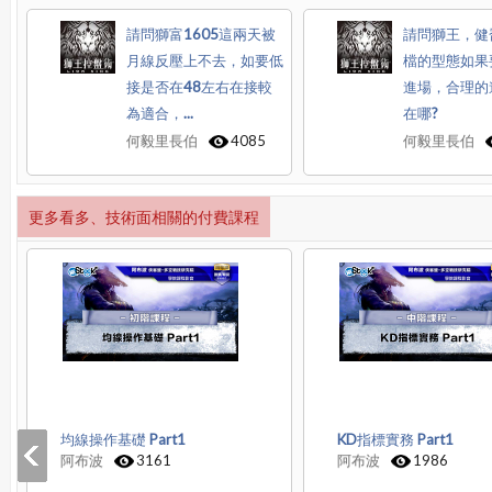
請問獅富1605這兩天被
請問獅王，健喬
月線反壓上不去，如要低
檔的型態如果
接是否在48左右在接較
進場，合理的
為適合，...
在哪?
何毅里長伯
4085
何毅里長伯
更多看多、技術面相關的付費課程
均線操作基礎 Part1
KD指標實務 Part1
阿布波
3161
阿布波
1986