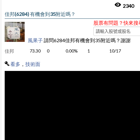
2340
佳邦(6284) 有機會到35附近嗎？
股票有問題？快來搜
風果子
請問6284佳邦有機會到35附近嗎？謝謝
佳邦
73.30
0
0.00%
1
10/17
看多
，
技術面