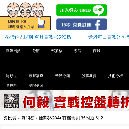
盤勢預先規劃_單月實戰+3590點
紫殺每日實戰分享(
國際指數
分類
部落格
學院
商城
嗨頻道
最新講座
普通分類
股票期貨
技術分析
哈拉區
學院講師
嗨投資
»
嗨問答
»
佳邦(6284) 有機會到35附近嗎？