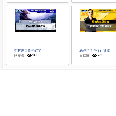
布林通道實務教學
箱波均從基礎到實戰
阿布波
3080
呂佳霖
2689