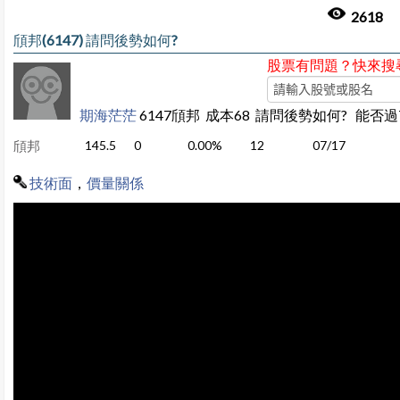
2618
頎邦(6147) 請問後勢如何?
股票有問題？快來搜
期海茫茫
6147頎邦 成本68 請問後勢如何? 能否過7
頎邦
145.5
0
0.00%
12
07/17
技術面
，
價量關係