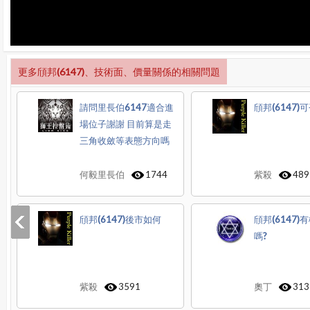
更多頎邦(6147)、技術面、價量關係的相關問題
請問里長伯6147適合進
頎邦(6147)
場位子謝謝 目前算是走
三角收斂等表態方向嗎
何毅里長伯
1744
紫殺
489
頎邦(6147)後市如何
頎邦(6147)
嗎?
紫殺
3591
奧丁
313