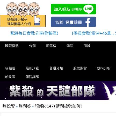
紫殺每日實戰分享(對帳單)
[學員實戰]當沖+46萬，
國際指數
分類
部落格
學院
商城
嗨頻道
最新講座
普通分類
股票期貨
技術分析
哈拉區
學院講師
嗨投資
»
嗨問答
»
頎邦(6147) 請問後勢如何?