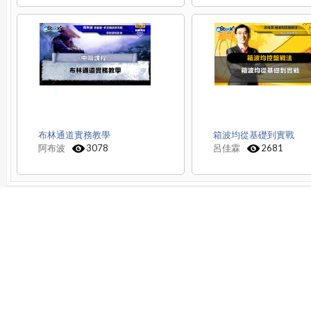
布林通道實務教學
箱波均從基礎到實戰
阿布波
3078
呂佳霖
2681