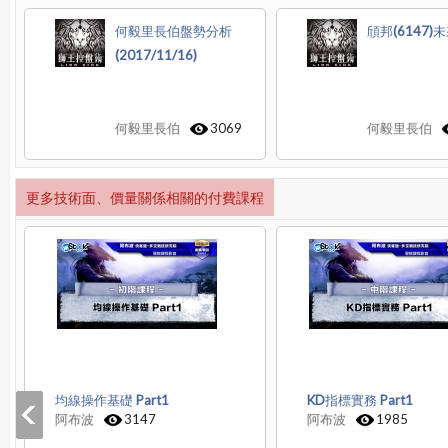
何毅里長伯盤勢分析
頎邦(6147)
(2017/11/16)
何毅里長伯
3069
何毅里長伯
更多技術面、價量關係相關的付費課程
均線操作基礎 Part1
KD指標實務 Part1
阿布波
3147
阿布波
1985