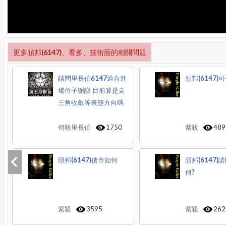
更多頎邦(6147)、看多、技術面的相關問題
請問里長伯6147適合進
頎邦(6147)
場位子謝謝 目前算是走
三角收斂等表態方向嗎
何毅里長伯
1750
紫殺
489
頎邦(6147)後市如何
頎邦(6147)
何?
紫殺
3595
紫殺
262