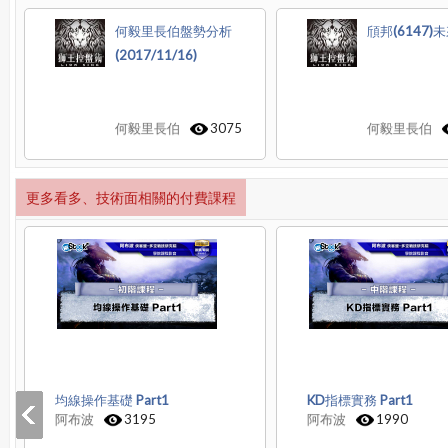
何毅里長伯盤勢分析
頎邦(6147)
(2017/11/16)
何毅里長伯
3075
何毅里長伯
更多看多、技術面相關的付費課程
均線操作基礎 Part1
KD指標實務 Part1
阿布波
3195
阿布波
1990