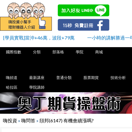
[學員實戰]當沖+46萬，波段+79萬
一小時的講解勝過一
國際指數
分類
部落格
學院
商城
嗨頻道
最新講座
普通分類
股票期貨
技術分析
哈拉區
學院講師
嗨投資
»
嗨問答
»
頎邦(6147) 有機會續漲嗎?