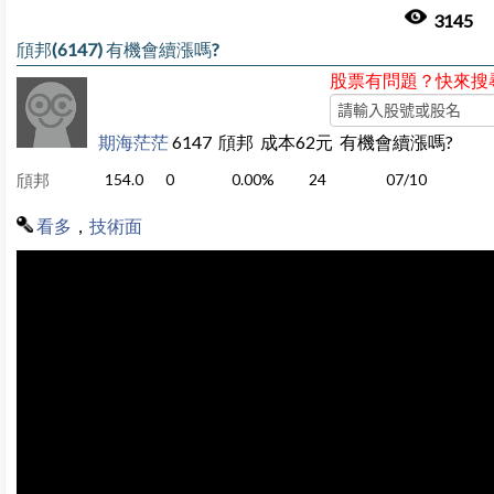
3145
頎邦(6147) 有機會續漲嗎?
股票有問題？快來搜
期海茫茫
6147 頎邦 成本62元 有機會續漲嗎?
頎邦
154.0
0
0.00%
24
07/10
看多
，
技術面