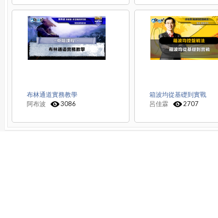
布林通道實務教學
箱波均從基礎到實戰
阿布波
3086
呂佳霖
2707