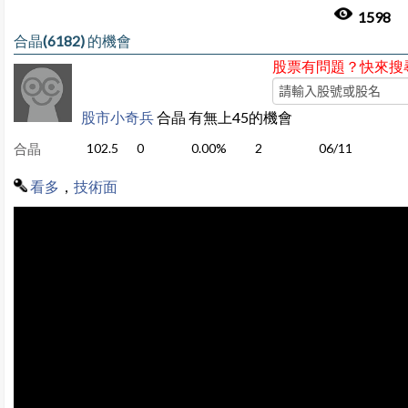
1598
合晶(6182) 的機會
股票有問題？快來搜
股市小奇兵
合晶 有無上45的機會
合晶
102.5
0
0.00%
2
06/11
看多
，
技術面