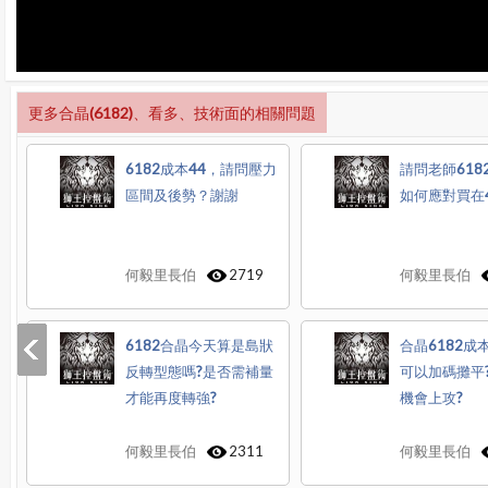
更多合晶(6182)、看多、技術面的相關問題
6182成本44，請問壓力
請問老師618
區間及後勢？謝謝
如何應對買在42
何毅里長伯
2719
何毅里長伯
6182合晶今天算是島狀
合晶6182成本
反轉型態嗎?是否需補量
可以加碼攤平
才能再度轉強?
機會上攻?
何毅里長伯
2311
何毅里長伯