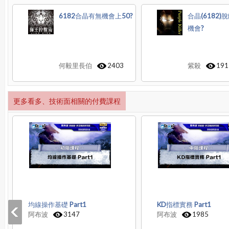
6182合晶有無機會上50?
合晶(6182
機會?
何毅里長伯
2403
紫殺
191
更多看多、技術面相關的付費課程
均線操作基礎 Part1
KD指標實務 Part1
阿布波
3147
阿布波
1985