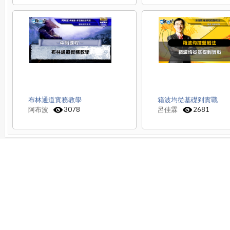
布林通道實務教學
箱波均從基礎到實戰
阿布波
3078
呂佳霖
2681