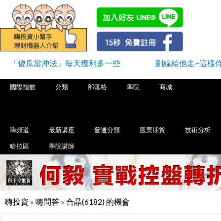
「傻瓜當沖法」每天獲利多一些
劃線給他走~這樣
國際指數
分類
部落格
學院
商城
嗨頻道
最新講座
普通分類
股票期貨
技術分析
哈拉區
學院講師
嗨投資
»
嗨問答
»
合晶(6182) 的機會