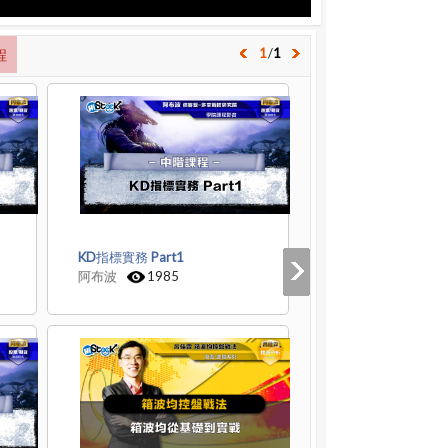
1
/
1
程
KD指標實務 Part1
阿布波
1985