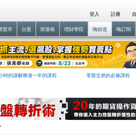
登入
註冊
際股市
台股
部落格
理財學院
嗨頻道
嗨訂閱
小時的講解勝過一年的課程
零股交易的必修課程
?