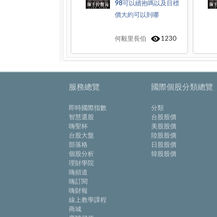
98可以續抱嗎以及目標
價大約可以到哪
何毅里長伯
1230
服務總覽
國際個股分類總覽
即時國際指數
分類
智慧選股
台股股價
嗨聖杯
美股股價
台股大盤
陸股股價
部落格
日股股價
個股分析
韓股股價
理財學院
嗨頻道
嗨訂閱
嗨財報
線上教學課程
商城