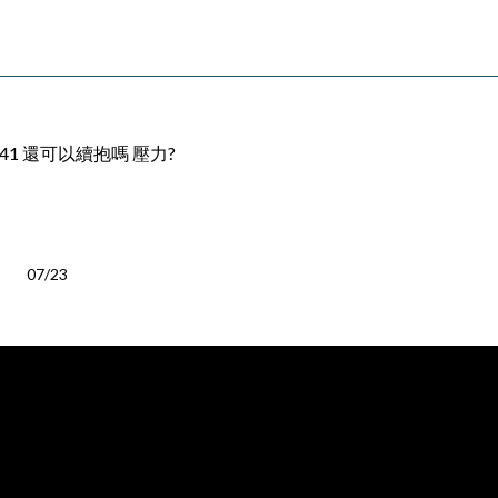
41 還可以續抱嗎 壓力?
07/23