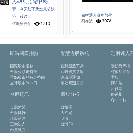
成本55，之前到59沒
賣，今天往下跳空最後跌
布林通道實務教學
停，後續...
阿布波
3078
何毅里長伯
1710
即時國際指數
智慧選股系統
理財達人
國際股市指數
智慧選股工具
嗨投資專欄
台股分類走勢圖
即時優質選股
何毅里長伯
重點股市即時走勢圖
進出場通知
紫殺
全球股市休市日
績效回溯分析
阿布波
呂佳霖
台股資訊
個股分析
路易斯
Queen怜
台股大盤
台積電
台股排行
大立光
現股當沖
鴻海
三大法人
台灣50
融資融券