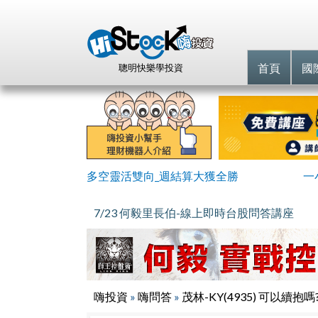
首頁
國
聰明快樂學投資
多空靈活雙向_週結算大獲全勝
一
7/23 何毅里長伯-線上即時台股問答講座
嗨投資
»
嗨問答
»
茂林-KY(4935) 可以續抱嗎