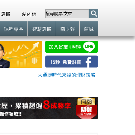
自選股
站內信
課程專區
智慧選股
嗨財報
商城
大通膨時代來臨的理財策略