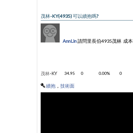
茂林-KY(4935) 可以續抱嗎?
AnnLin
請問里長伯4935茂林 成本
茂林-KY
34.95
0
0.00%
0
續抱
，
技術面