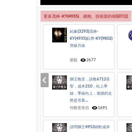
更多茂林-KY(4935)、續抱、技術面的相關問題
鈊象(3293)茂林-
KY(4935)鈺齊-KY(9802)
突破月線
紫殺
2677
獅王晚安，請教6712長
聖，成本210，站上季
線，季線向上，後續的走
勢是否看...
何毅里長伯
1691
請問獅王4953緯軟成本