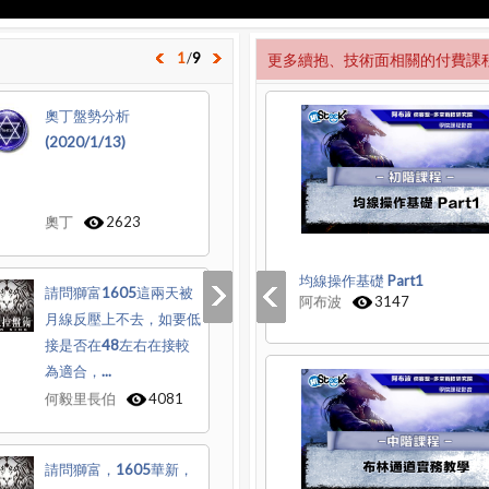
1
/
9
更多續抱、技術面相關的付費課
奧丁盤勢分析
(2020/1/13)
奧丁
2623
均線操作基礎 Part1
請問獅富1605這兩天被
阿布波
3147
月線反壓上不去，如要低
接是否在48左右在接較
為適合，...
何毅里長伯
4081
請問獅富，1605華新，