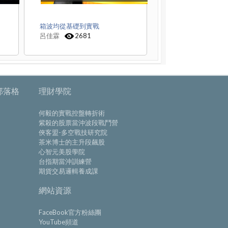
箱波均從基礎到實戰
呂佳霖
2681
部落格
理財學院
何毅的實戰控盤轉折術
紫殺的股票當沖波段戰鬥營
俠客盟-多空戰技研究院
茶米博士的主升段飆股
心智元美股學院
台指期當沖訓練營
期貨交易邏輯養成課
網站資源
FaceBook官方粉絲團
YouTube頻道