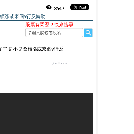
3647
會續漲或來個v行反轉勒
股票有問題？快來搜尋
口封閉了 是不是會續漲或來個v行反
4月14日 16:29