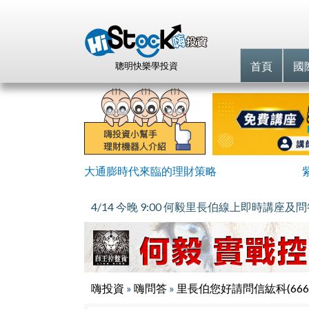
首頁
國
聰明快樂學投資
大通膨時代來臨的理財策略
4/14 今晚 9:00 何毅里長伯線上即時講座及
嗨投資
»
嗨問答
»
里長伯您好請問信紘科(66