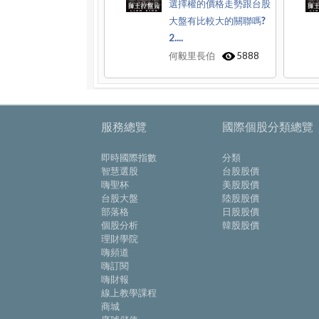
選擇權的價格走勢跟台股
大盤有比較大的關聯嗎?
2....
何毅里長伯
5888
服務總覽
國際個股分類總覽
即時國際指數
分類
智慧選股
台股股價
嗨聖杯
美股股價
台股大盤
陸股股價
部落格
日股股價
個股分析
韓股股價
理財學院
嗨頻道
嗨訂閱
嗨財報
線上教學課程
商城