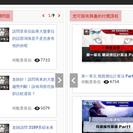
1
/
9
關問題
您可能有興趣的付費課程
請問里長伯如果大盤要拉
的話那鴻海是不是也會有
他的份呢
何毅里長伯
7710
第一單元 期貨價位計算法 Part
老師好！請問再來的大盤
何毅里長伯
4754
趨勢判斷！該佈局那些族
群比較適當？
何毅里長伯
5079
老師請問 3189景碩未來