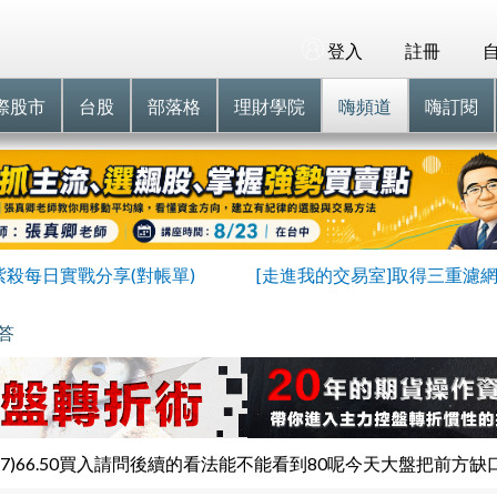
登入
註冊
際股市
台股
部落格
理財學院
嗨頻道
嗨訂閱
紫殺每日實戰分享(對帳單)
[走進我的交易室]取得三重濾
問答
67)66.50買入請問後續的看法能不能看到80呢今天大盤把前