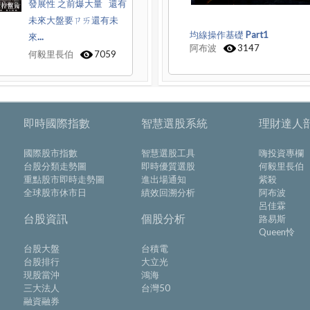
發展性 之前爆大量 還有
未來大盤要ㄗㄞ還有未
均線操作基礎 Part1
來...
阿布波
3147
何毅里長伯
7059
即時國際指數
智慧選股系統
理財達人
國際股市指數
智慧選股工具
嗨投資專欄
台股分類走勢圖
即時優質選股
何毅里長伯
重點股市即時走勢圖
進出場通知
紫殺
全球股市休市日
績效回溯分析
阿布波
呂佳霖
台股資訊
個股分析
路易斯
Queen怜
台股大盤
台積電
台股排行
大立光
現股當沖
鴻海
三大法人
台灣50
融資融券