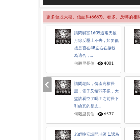
更多台股大盤、信紘科(6667)、看多、反轉的相
請問獅富1605這兩天被
月線反壓上不去，如要低
接是否在48左右在接較
為適合，...
何毅里長伯
4081
請問老師，傳產高檔長
黑，電子又積弱不振，大
盤該看空了嗎？之前長下
引線真的是支...
何毅里長伯
6537
老師晚安請問老師 1.認為