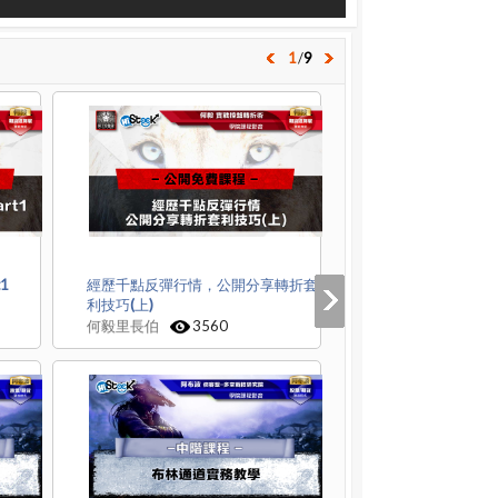
1
/
9
1
經歷千點反彈行情，公開分享轉折套
利技巧(上)
何毅里長伯
3560