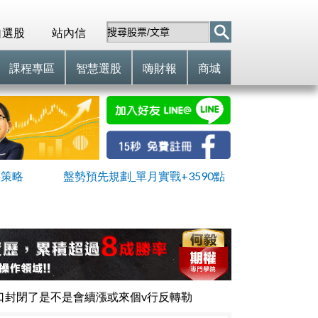
自選股
站內信
課程專區
智慧選股
嗨財報
商城
網策略
盤勢預先規劃_單月實戰+3590點
方缺口封閉了是不是會續漲或來個v行反轉勒