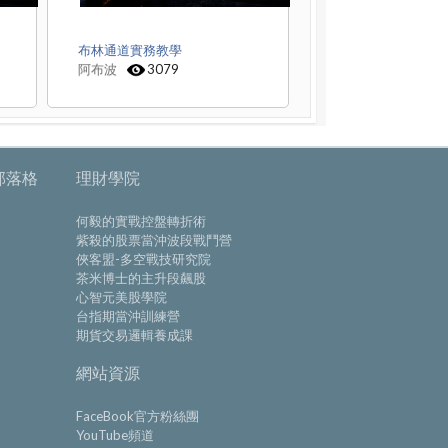
布林通道實務教學
阿布波
3079
部落格
理財學院
何毅的實戰控盤轉折術
紫殺的股票當沖波段戰鬥營
俠客盟-多空戰技研究院
茶米博士的主升段飆股
心智元美股學院
台指期當沖訓練營
期貨交易邏輯養成課
網站資源
FaceBook官方粉絲團
YouTube頻道