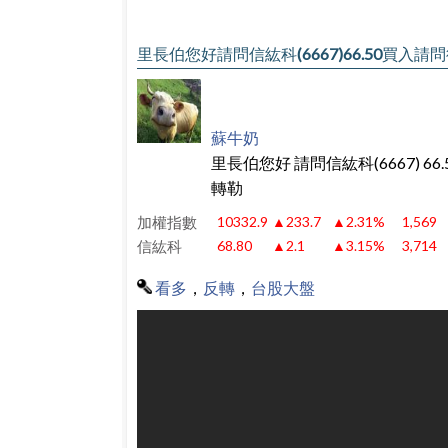
里長伯您好請問信紘科(6667)66.50
蘇牛奶
里長伯您好 請問信紘科(6667)
轉勒
加權指數
10332.9
▲233.7
▲2.31%
1,569
信紘科
68.80
▲2.1
▲3.15%
3,714
看多
，
反轉
，
台股大盤