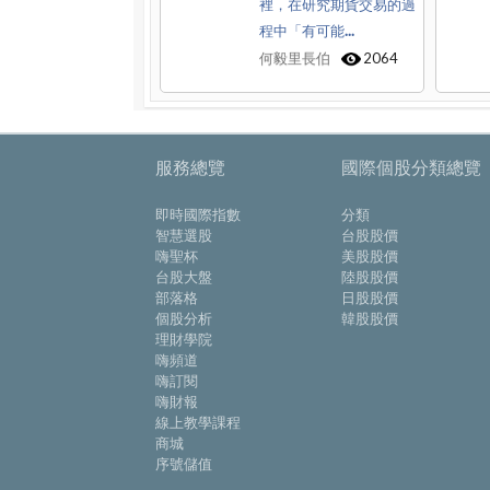
裡，在研究期貨交易的過
程中「有可能...
何毅里長伯
2064
服務總覽
國際個股分類總覽
即時國際指數
分類
智慧選股
台股股價
嗨聖杯
美股股價
台股大盤
陸股股價
部落格
日股股價
個股分析
韓股股價
理財學院
嗨頻道
嗨訂閱
嗨財報
線上教學課程
商城
序號儲值