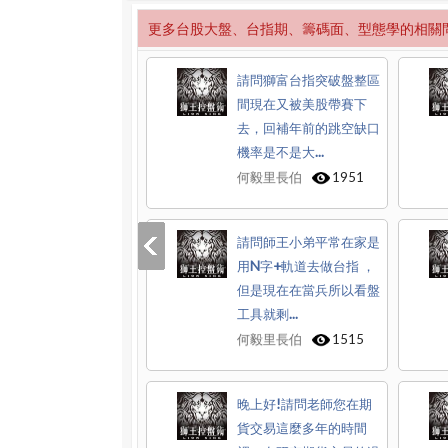
更多台股大盤、台指期、籌碼面、型態學的相關
請問獅富台指突破盤整區
間現在又被美股帶賽下
去，回補年前的跳空缺口
機率是不是大...
何毅里長伯
1951
請問師王小弟平常在家是
用N字+軌道去做台指 ，
但是現在在當兵所以看盤
工具就剩...
何毅里長伯
1515
晚上好!請問老師您在期
貨交易這麼多年的時間