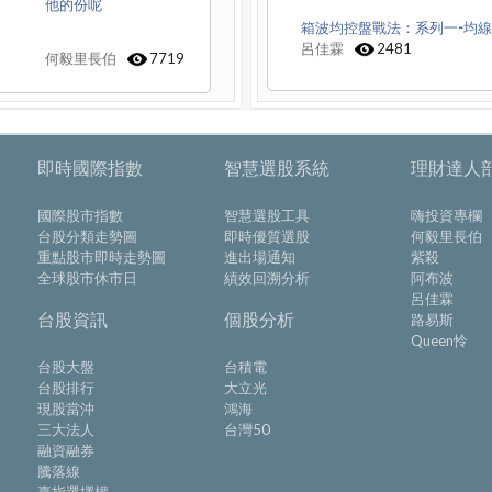
他的份呢
箱波均控盤戰法：系列一-均
呂佳霖
2481
何毅里長伯
7719
即時國際指數
智慧選股系統
理財達人
國際股市指數
智慧選股工具
嗨投資專欄
台股分類走勢圖
即時優質選股
何毅里長伯
重點股市即時走勢圖
進出場通知
紫殺
全球股市休市日
績效回溯分析
阿布波
呂佳霖
台股資訊
個股分析
路易斯
Queen怜
台股大盤
台積電
台股排行
大立光
現股當沖
鴻海
三大法人
台灣50
融資融券
騰落線
臺指選擇權