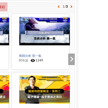
1
/
3
課程
籌碼分析 第一集
阿布波
1249