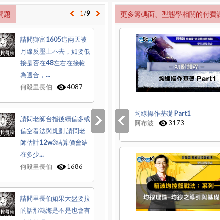
1
/
9
問題
更多籌碼面、型態學相關的付費
請問獅富1605這兩天被
月線反壓上不去，如要低
接是否在48左右在接較
為適合，...
何毅里長伯
4087
均線操作基礎 Part1
請問老師台指後續偏多或
阿布波
3173
偏空看法與規劃 請問老
師估計12w3結算價會結
在多少...
何毅里長伯
1686
請問里長伯如果大盤要拉
的話那鴻海是不是也會有