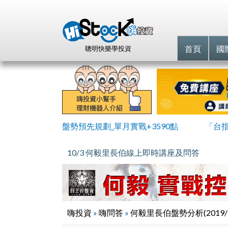
首頁
國
聰明快樂學投資
盤勢預先規劃_單月實戰+3590點
「台
10/3 何毅里長伯線上即時講座及問答
嗨投資
»
嗨問答
»
何毅里長伯盤勢分析(2019/1