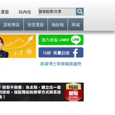
自選股
站內信
課程專區
智慧選股
嗨財報
商城
)
跟著博士掌握飆股趨勢