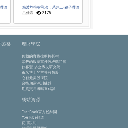
線理論
箱波均控盤戰法：系列二-箱子理論
呂佳霖
2175
部落格
理財學院
何毅的實戰控盤轉折術
紫殺的股票當沖波段戰鬥營
俠客盟-多空戰技研究院
茶米博士的主升段飆股
心智元美股學院
台指期當沖訓練營
期貨交易邏輯養成課
網站資源
FaceBook官方粉絲團
YouTube頻道
使用說明
建議與問題回報