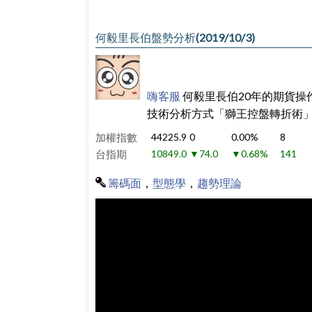
何毅里長伯盤勢分析(2019/10/3)
嗨客服
何毅里長伯20年的期貨操
技術分析方式「獅王控盤轉折術
加權指數
44225.9
0
0.00%
8
台指期
10849.0
▼74.0
▼0.68%
141
籌碼面
，
型態學
，
趨勢理論