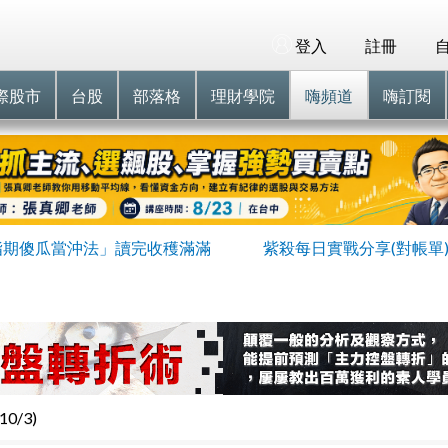
登入
註冊
際股市
台股
部落格
理財學院
嗨頻道
嗨訂閱
指期傻瓜當沖法」讀完收穫滿滿
紫殺每日實戰分享(對帳單
0/3)