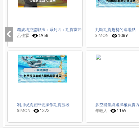
箱波均控盤戰法：系列四：期貨當沖
判斷期貨趨勢的進場點
呂佳霖
1958
SIMON
1089
利用現貨底部去操作期貨波段
多空能量與選擇權買賣
SIMON
1373
年輕人
1169