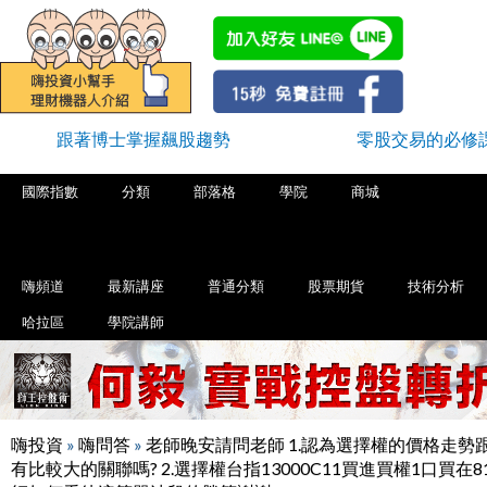
跟著博士掌握飆股趨勢
零股交易的必修
國際指數
分類
部落格
學院
商城
嗨頻道
最新講座
普通分類
股票期貨
技術分析
哈拉區
學院講師
嗨投資
»
嗨問答
»
老師晚安請問老師 1.認為選擇權的價格走勢
有比較大的關聯嗎? 2.選擇權台指13000C11買進買權1口買在