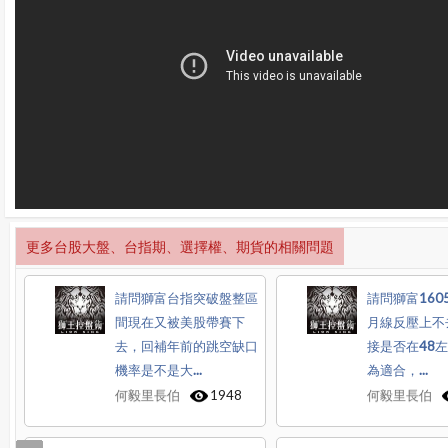
更多台股大盤、台指期、選擇權、期貨的相關問題
請問獅富台指突破盤整區
請問獅富160
間現在又被美股帶賽下
月線反壓上不
去，回補年前的跳空缺口
接是否在48
機率是不是大...
為適合，...
何毅里長伯
1948
何毅里長伯