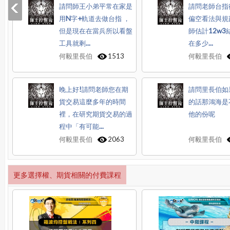
請問師王小弟平常在家是
請問老師台指
用N字+軌道去做台指 ，
偏空看法與規
但是現在在當兵所以看盤
師估計12w3
工具就剩...
在多少...
何毅里長伯
1513
何毅里長伯
晚上好!請問老師您在期
請問里長伯如
貨交易這麼多年的時間
的話那鴻海是
裡，在研究期貨交易的過
他的份呢
程中「有可能...
何毅里長伯
2063
何毅里長伯
更多選擇權、期貨相關的付費課程