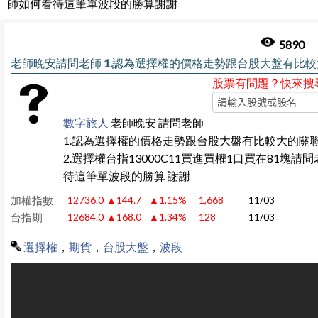
師如何看待這筆單波段的勝算謝謝
5890
股票有問題？快來搜
數字旅人
老師晚安 請問老師
1.認為選擇權的價格走勢跟台股大盤有比較大的關聯
2.選擇權台指13000C11買進買權1口買在81塊請
待這筆單波段的勝算 謝謝
加權指數
12736.0
▲144.7
▲1.15%
1,668
11/03
台指期
12684.0
▲168.0
▲1.34%
128
11/03
選擇權
，
期貨
，
台股大盤
，
波段