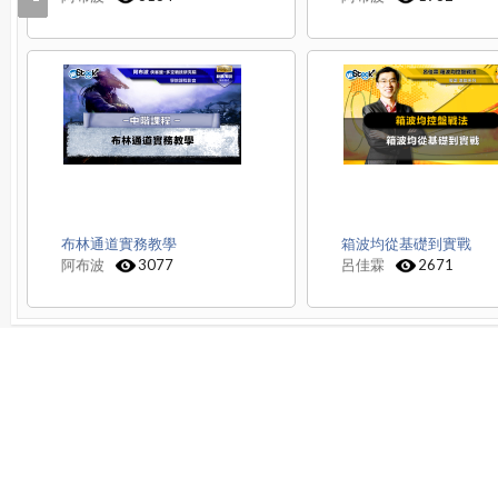
布林通道實務教學
箱波均從基礎到實戰
阿布波
3077
呂佳霖
2671