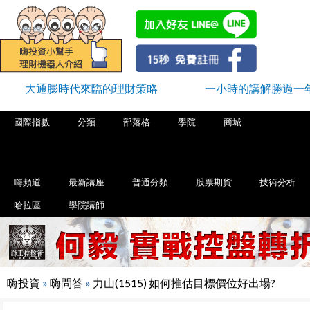
大通膨時代來臨的理財策略
一小時的講解勝過一
國際指數
分類
部落格
學院
商城
嗨頻道
最新講座
普通分類
股票期貨
技術分析
哈拉區
學院講師
嗨投資
»
嗨問答
»
力山(1515) 如何推估目標價位好出場?