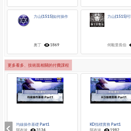
力山(1515)如何操作
力山(1515
奧丁
1869
何毅里長伯
更多看多、技術面相關的付費課程
均線操作基礎 Part1
KD指標實務 Part1
阿布波
3134
阿布波
1982