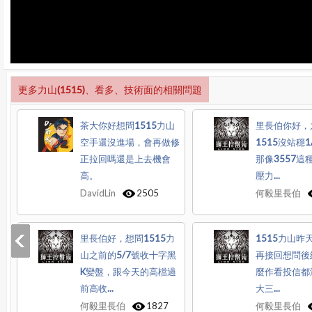
更多力山(1515)、看多、技術面的相關問題
茶大你好想問1515力山
里長伯你好，
空手還沒進場，會再做修
1515沒站穩
正拉回嗎還是上去機會
那像3557這
高。
壓力...
DavidLin
2505
何毅里長伯
里長伯好，想問1515力
1515力山昨天
山之前的5/7號收十字黑
再接回想問後
K變盤，跟今天的高檔過
麼作看投信都
前高收...
大三...
何毅里長伯
1827
何毅里長伯