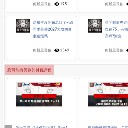
何毅里長伯
1951
何毅里長伯
這禮拜沒阿布老師了~ 請
請問獅富先進光
問里長伯2027大成鋼會
買在75，有
繼續漲嗎
高嗎?謝謝
何毅里長伯
1549
何毅里長伯
您可能有興趣的付費課程
第一單元 期貨價位計算法 Part1
經歷千點反彈行情，公