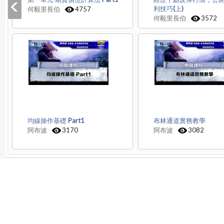
利技巧(上)
何毅里長伯
4757
何毅里長伯
3572
均線操作基礎 Part1
布林通道實務教學
阿布波
3170
阿布波
3082