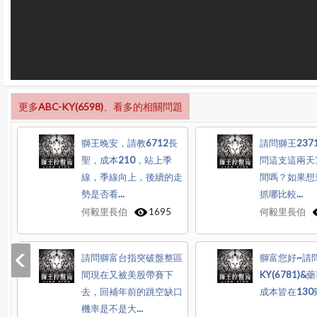
更多ABC-KY(6598)、看多的相關問題
獅王晚安，請教6712長
請問獅王237
聖，成本210，站上季
問這支這兩天
線，季線向上，後續的走
間嗎？如果想
勢是否看...
抓哪比較...
何毅里長伯
1695
何毅里長伯
請問獅富台指突破盤整區
獅富您好~請問
間現在又被美股帶賽下
KY(6781)&藥
去，回補年前的跳空缺口
成本皆在130到1
機率是不是大...