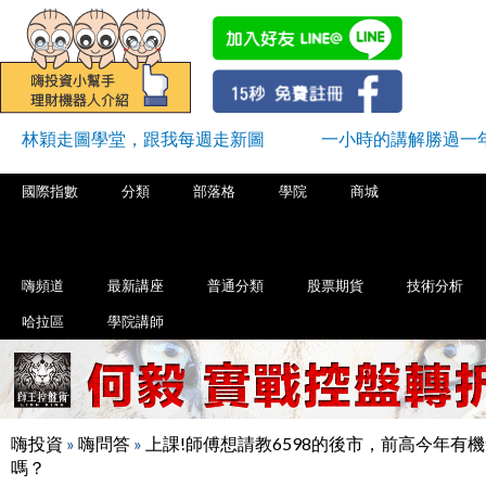
林穎走圖學堂，跟我每週走新圖
一小時的講解勝過一
國際指數
分類
部落格
學院
商城
嗨頻道
最新講座
普通分類
股票期貨
技術分析
哈拉區
學院講師
嗨投資
»
嗨問答
»
上課!師傅想請教6598的後市，前高今年有
嗎？