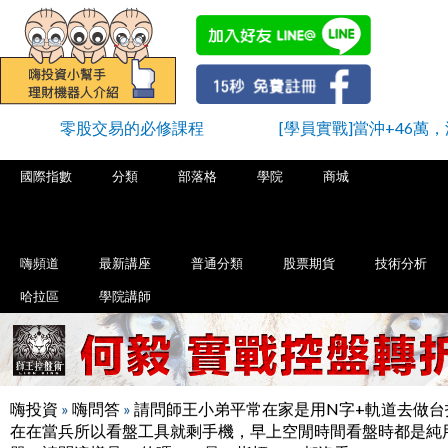
零股交易的必修課程
[學員實戰]當沖+46萬，
國際指數
分類
部落格
學院
商城
嗨頻道
最新講座
普通分類
股票期貨
技術分析
哈拉區
學院講師
嗨投資
»
嗨問答
»
請問師王小弟平常在家是用N字+軌道去做台
在在當兵所以看盤工具就剩手機，早上空閒時間看盤時都是純