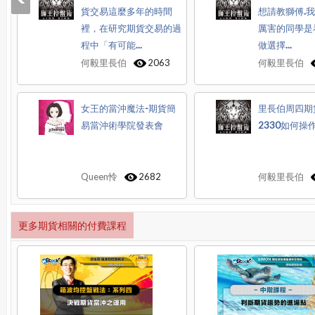
貨交易這麼多年的時間
想請教獅傅.
裡，在研究期貨交易的過
厲害的同學是
程中「有可能...
做選擇...
何毅里長伯
2063
何毅里長伯
女王的當沖魔法-期貨簡
里長伯周四期
易當沖術學院發表會
2330如何操
Queen怜
2682
何毅里長伯
更多期貨相關的付費課程