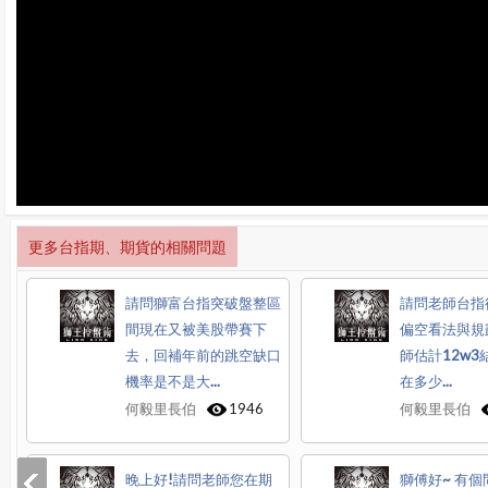
更多台指期、期貨的相關問題
請問獅富台指突破盤整區
請問老師台指
間現在又被美股帶賽下
偏空看法與規
去，回補年前的跳空缺口
師估計12w3
機率是不是大...
在多少...
何毅里長伯
1946
何毅里長伯
晚上好!請問老師您在期
獅傅好~ 有個