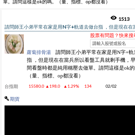
單。請問這樣是ok的嗎。（量、指標、op都沒看）
1513
股票有問題？快來搜
請問師王小弟平常在家是用
字
軌
蘿蔔排骨湯
N
+
指
，但是現在在當兵所以看盤工具就剩手機，
間看盤時都是純用稱壓去做單。請問這樣是
的
ok
（量、指標、
都沒看）
op
台指期
15580.0
▲198.0
▲1.29%
134
02/02
期貨