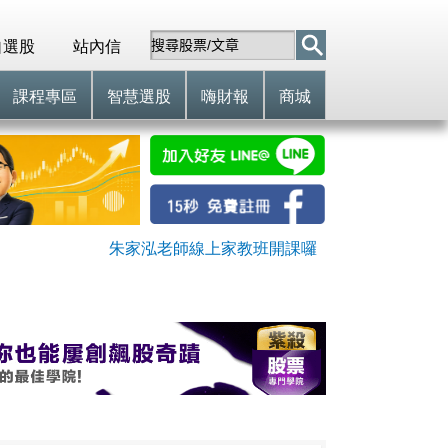
自選股
站內信
課程專區
智慧選股
嗨財報
商城
朱家泓老師線上家教班開課囉