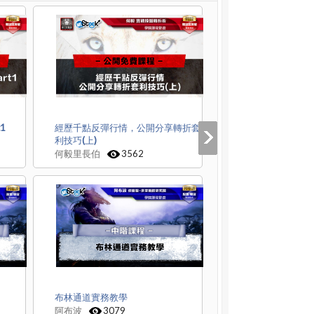
1
經歷千點反彈行情，公開分享轉折套
利技巧(上)
何毅里長伯
3562
布林通道實務教學
阿布波
3079