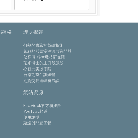
部落格
理財學院
何毅的實戰控盤轉折術
紫殺的股票當沖波段戰鬥營
俠客盟-多空戰技研究院
茶米博士的主升段飆股
心智元美股學院
台指期當沖訓練營
期貨交易邏輯養成課
網站資源
FaceBook官方粉絲團
YouTube頻道
使用說明
建議與問題回報