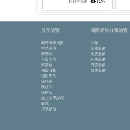
何毅里長伯
1199
服務總覽
國際個股分類總覽
即時國際指數
分類
智慧選股
台股股價
嗨聖杯
美股股價
台股大盤
陸股股價
部落格
日股股價
個股分析
韓股股價
理財學院
嗨頻道
嗨訂閱
嗨財報
線上教學課程
商城
序號儲值