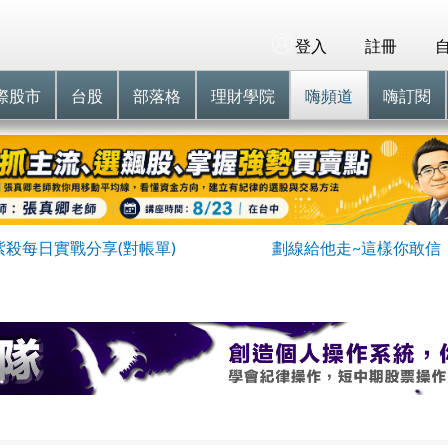
登入
註冊
際股市
台股
部落格
理財學院
嗨頻道
嗨訂閱
紫殺每日實戰分享(對帳單)
劃線給他走~這樣你敢信