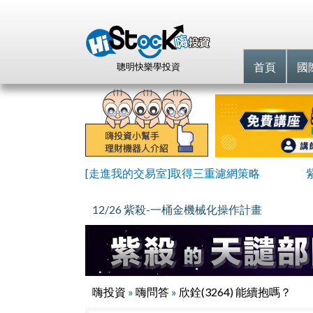
首頁
國
聰明快樂學投資
[走進我的交易室]取得三重濾網策略
12/26 紫殺-一桶金機械化操作計畫
嗨投資
»
嗨問答
»
欣銓(3264) 能續抱嗎？