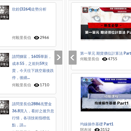
欣銓(3264)走勢分析
何毅里長伯
2966
第一單元 期貨價位計算法 Part
請問獅富，1605華新，
何毅里長伯
4755
成本55，之前到59沒
賣，今天往下跳空最後跌
停，後續...
何毅里長伯
1710
請問里長伯2886兆豐金
36.8買入，看好之後升息
行情，各項技術指標低
均線操作基礎 Part1
點，請...
阿布波
3152