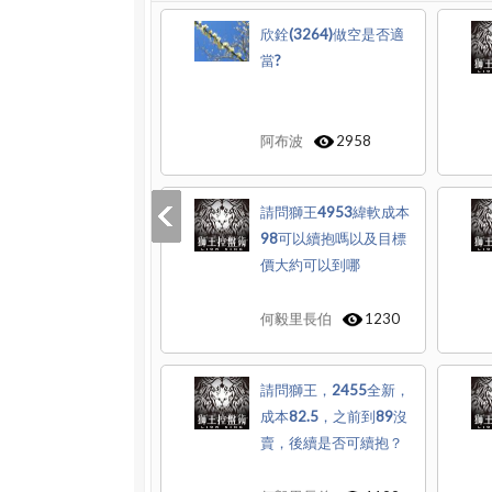
欣銓(3264)做空是否適
當?
阿布波
2958
請問獅王4953緯軟成本
98可以續抱嗎以及目標
價大約可以到哪
何毅里長伯
1230
請問獅王，2455全新，
成本82.5，之前到89沒
賣，後續是否可續抱？