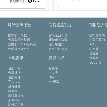
何毅里長伯
1966
即時國際指數
智慧選股系統
理財達人
國際股市指數
智慧選股工具
嗨投資專欄
台股分類走勢圖
即時優質選股
何毅里長伯
重點股市即時走勢圖
進出場通知
紫殺
全球股市休市日
績效回溯分析
阿布波
呂佳霖
台股資訊
個股分析
路易斯
Queen怜
台股大盤
台積電
台股排行
大立光
現股當沖
鴻海
三大法人
台灣50
融資融券
騰落線
臺指選擇權
抽籤申購
除權除息表