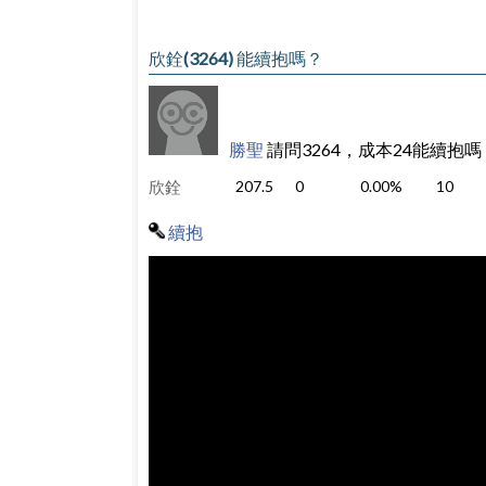
欣銓(3264) 能續抱嗎？
勝聖
請問3264，成本24能續抱嗎
欣銓
207.5
0
0.00%
10
續抱