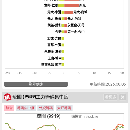
富邦-仁愛
富邦-仁愛
新光
新光
元大-小港
元大-小港
元大-府城
元大-府城
元大-板橋
元大-板橋
元大-竹科
元大-竹科
凱基-雙和
凱基-雙和
永豐金-天母
永豐金-天母
台新
台新
第一金-台中
第一金-台中
宏遠-光隆
宏遠-光隆
富邦-七賢
富邦-七賢
永豐金-萬盛
永豐金-萬盛
玉山-城中
玉山-城中
華南永昌-南京
華南永昌-南京
-20
-15
-10
-5
0
5
10
15
20
顯示數據
更新時間:2026.08.05
琉園 (9949)主力籌碼集中度
綜合
籌碼集中度
外資籌碼
大戶籌碼
琉園 (9949)
嗨投資 histock.tw