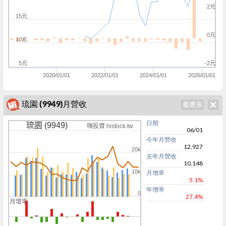
2元
15元
0元
10元
5元
-2元
2020/01/01
2022/01/01
2024/01/01
2026/01/01
琉園 (9949)月營收
日期
琉園 (9949)
嗨投資 histock.tw
06/01
今年月營收
12,927
20k
去年月營收
10,148
10k
月增率
5.1%
年增率
0
27.4%
月增率
0