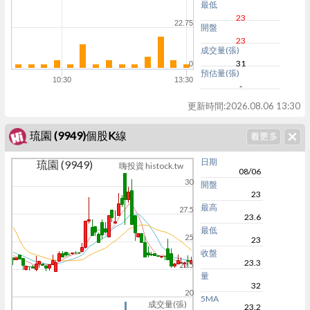
最低
23
22.75
開盤
23
成交量(張)
31
0
預估量(張)
10:30
13:30
-
更新時間:
2026.08.06 13:30
琉園 (9949)個股K線
日期
琉園 (9949)
嗨投資 histock.tw
08/06
30
開盤
23
最高
27.5
23.6
最低
25
23
收盤
23.3
22.5
量
32
20
5MA
成交量(張)
23.2