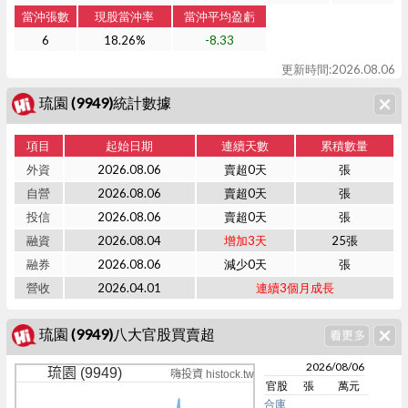
當沖張數
現股當沖率
當沖平均盈虧
6
18.26%
-8.33
更新時間:2026.08.06
琉園 (9949)統計數據
項目
起始日期
連續天數
累積數量
外資
2026.08.06
賣超0天
張
自營
2026.08.06
賣超0天
張
投信
2026.08.06
賣超0天
張
融資
2026.08.04
增加3天
25張
融券
2026.08.06
減少0天
張
營收
2026.04.01
連續3個月成長
琉園 (9949)八大官股買賣超
2026/08/06
琉園 (9949)
嗨投資 histock.tw
官股
張
萬元
合庫