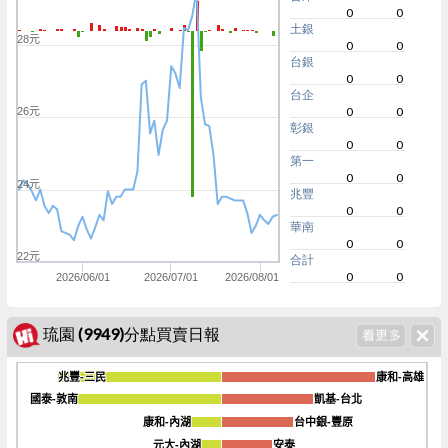
0
0
土銀
28元
0
0
台銀
0
0
台企
0
0
26元
彰銀
0
0
第一
0
0
24元
兆豐
0
0
華南
0
0
22元
合計
0
0
2026/06/01
2026/07/01
2026/08/01
琉園 (9949)分點買賣日報
兆豐-三民
兆豐-三民
康和-高雄
康和-高雄
國泰-敦南
國泰-敦南
凱基-台北
凱基-台北
康和-內湖
康和-內湖
台中銀-豐原
台中銀-豐原
-1600
元大-內湖
元大-內湖
安泰
安泰