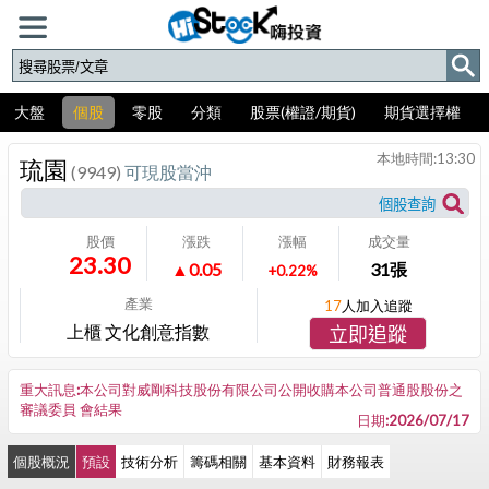
大盤
個股
零股
分類
股票(權證/期貨)
期貨選擇權
本地時間:
13:30
琉園
(9949)
可現股當沖
股價
漲跌
漲幅
成交量
23.30
▲0.05
31
張
+0.22%
產業
17
人加入追蹤
上櫃 文化創意指數
立即追蹤
重大訊息:本公司對威剛科技股份有限公司公開收購本公司普通股股份之
審議委員 會結果
日期:2026/07/17
個股概況
預設
技術分析
籌碼相關
基本資料
財務報表