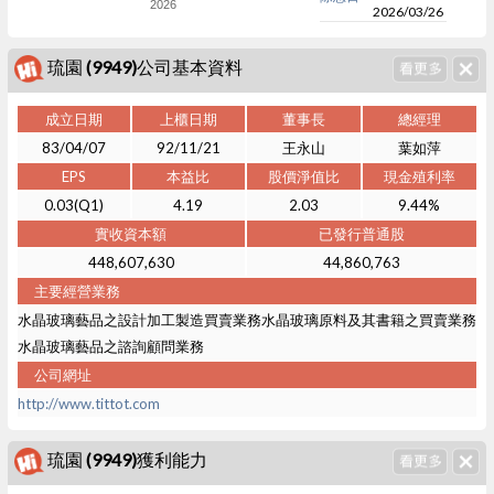
2026
2026/03/26
琉園 (9949)公司基本資料
成立日期
上櫃日期
董事長
總經理
83/04/07
92/11/21
王永山
葉如萍
EPS
本益比
股價淨值比
現金殖利率
0.03(Q1)
4.19
2.03
9.44%
實收資本額
已發行普通股
448,607,630
44,860,763
主要經營業務
水晶玻璃藝品之設計加工製造買賣業務水晶玻璃原料及其書籍之買賣業務
水晶玻璃藝品之諮詢顧問業務
公司網址
http://www.tittot.com
琉園 (9949)獲利能力