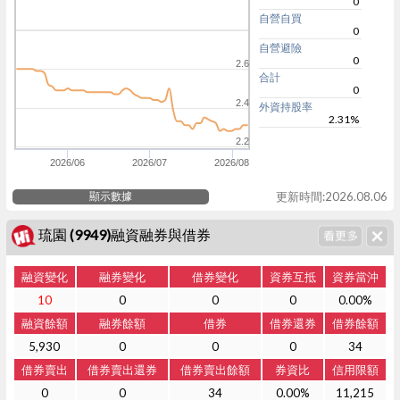
0
自營自買
0
自營避險
0
2.6
合計
0
2.4
外資持股率
2.31%
2.2
2026/06
2026/07
2026/08
顯示數據
更新時間:2026.08.06
琉園 (9949)融資融券與借券
融資變化
融券變化
借券變化
資券互抵
資券當沖
10
0
0
0
0.00%
融資餘額
融券餘額
借券
借券還券
借券餘額
5,930
0
0
0
34
借券賣出
借券賣出還券
借券賣出餘額
券資比
信用限額
0
0
34
0.00%
11,215