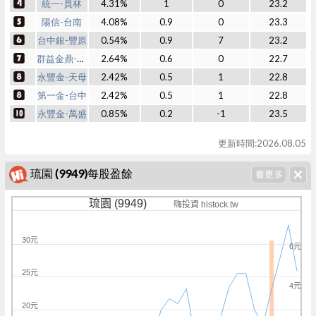
統一-員林
4.31%
1
0
23.2
陽信-台南
4.08%
0.9
0
23.3
台中銀-豐原
0.54%
0.9
7
23.2
群益金鼎-東湖
2.64%
0.6
0
22.7
永豐金-天母
2.42%
0.5
1
22.8
第一金-台中
2.42%
0.5
1
22.8
永豐金-萬盛
0.85%
0.2
-1
23.5
更新時間:2026.08.05
琉園 (9949)每股盈餘
琉園 (9949)
嗨投資 histock.tw
30元
6元
25元
4元
20元