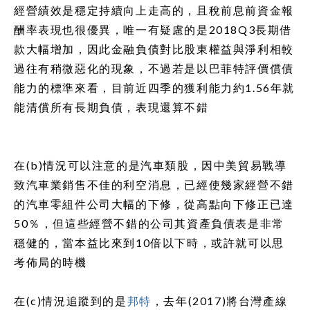
經營績效是穩定持續向上走高的，且稅前息前資金報
酬率表現也很優異，唯一有疑慮的是
2018Q3
長期借
款大幅增加，因此金融負債對比股東權益與淨利相較
過往有稍微惡化的現象，不過若是以巴菲特評價償債
能力的標準來看，目前近四季的獲利能力約
1.56
年就
能清償所有長期負債，表現還算不錯
在
(b)
情況可以注意的是汽車類股，因中美貿易戰導
致汽車業銷售不佳的利空消息，已經使幾家經營不錯
的汽車零組件公司大幅的下修，從高點向下修正已達
50
％，但這些經營不錯的公司其資產負債表是非常
穩健的，當本益比來到
10
倍以下時，或許就可以思
考佈局的時機
在
(c)
情況追蹤到的是
邦特
，去年
(2017)
將台灣產線