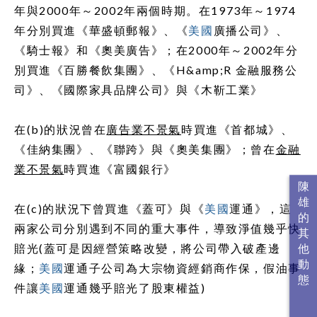
年與
2000
年～
2002
年兩個時期。在
1973
年～
1974
年分別買進《華盛頓郵報》、《
美國
廣播公司》、
《騎士報》和《奧美廣告》；在
2000
年～
2002
年分
別買進《百勝餐飲集團》、《
H&amp;R
金融服務公
司》、《國際家具品牌公司》與《木靳工業》
在
(b)
的狀況曾在
廣告業不景氣
時買進《首都城》、
《佳納集團》、《聯跨》與《奧美集團》；曾在
金融
業不景氣
時買進《富國銀行》
在
(c)
的狀況下曾買進《蓋可》與《
美國
運通》，這
兩家公司分別遇到不同的重大事件，導致淨值幾乎快
賠光
(蓋可是因經營策略改變，將公司帶入破產邊
緣；
美國
運通子公司為大宗物資經銷商作保，假油事
件讓
美國
運通幾乎賠光了股東權益)