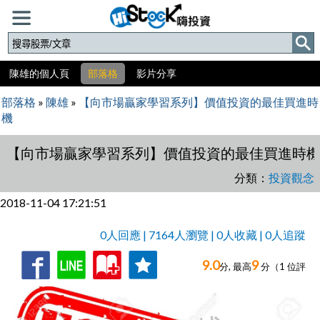
陳雄的個人頁
部落格
影片分享
部落格
»
陳雄
»
【向市場贏家學習系列】價值投資的最佳買進時
機
【向市場贏家學習系列】價值投資的最佳買進時
分類：
投資觀念
2018-11-04 17:21:51
0人回應 | 7164人瀏覽 | 0人收藏 | 0人追蹤
9.0
9
收
追
0人回應,
分, 最高
分（
1
位評
藏
蹤
分）