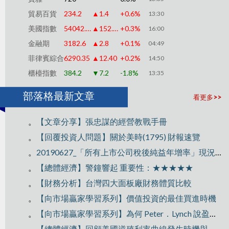
貿易百貨
234.2
▲1.4
+0.6%
13:30
美國指數
54042.39
▲152.00
+0.3%
16:00
金融期
3182.6
▲2.8
+0.1%
04:49
菲律賓綜合
6290.35
▲12.40
+0.2%
14:50
櫃檯指數
384.2
▼7.2
-1.8%
13:35
部落格最新文章
看更多>>
。
【文章分享】張忠謀的經營教戰手冊
。
【回覆投資人問題】關於美時(1795) 財報速覽
。
20190627_「所有上市公司稅後純益年增率」現況追蹤
。
【總體經濟】警鐘響起 重要性：★★★★★
。
【財務分析】台灣四大面板廠財務體質比較
。
【向市場贏家學習系列】價值投資的最佳買進時機
。
【向市場贏家學習系列】為何 Peter．Lynch 說盈餘表現平平的公司，偶爾也會……
。
【總體經濟】回顧美國逆殖利率曲線發生時機與台股相對應關係