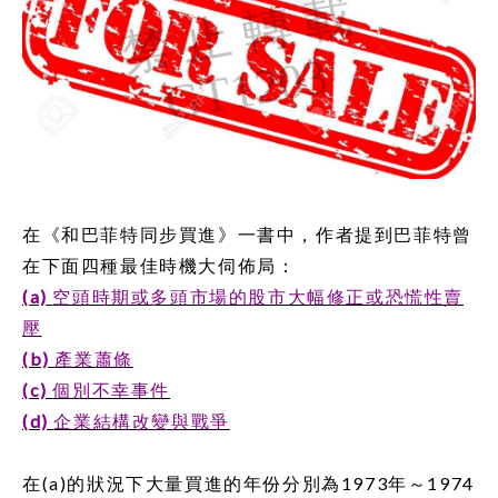
在《和巴菲特同步買進》一書中，作者提到巴菲特曾
在下面四種最佳時機大伺佈局：
(a)
空頭時期或多頭市場的股市大幅修正或恐慌性賣
壓
(b)
產業蕭條
(c)
個別不幸事件
(d)
企業結構改變與戰爭
在
(a)
的狀況下大量買進的年份分別為
1973
年～
1974