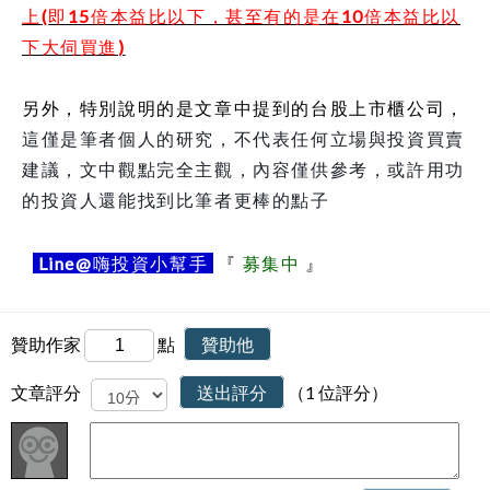
上
(
即
15
倍本益比以下，甚至有的是在
10
倍本益比以
下大伺買進
)
另外，特別說明的是
文章中提到的台股上市櫃公司，
這僅是筆者個人的研究，不代表任何立場與投資買賣
建議，文中觀點完全主觀，內容僅供參考
，或許用功
的投資人還能找到比筆者更棒的點子
Line@
嗨投資小幫手
『
募集中
』
贊助作家
點
贊助他
文章評分
送出評分
（1 位評分）