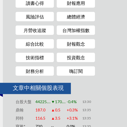
讀書心得
財報應用
風險評估
總體經濟
月營收追蹤
台灣加權指數
綜合比較
財報觀念
技術指標
投資觀念
財務分析
嗨訂閱
文章中相關個股表現
台股大盤
44225.91
▼170.79
-0.4%
13:30
鼎翰
187.0
▲0.5
+0.3%
13:35
邦特
116.5
▲3.5
+3.1%
13:35
寶雅*
720
--
0.0%
13:35