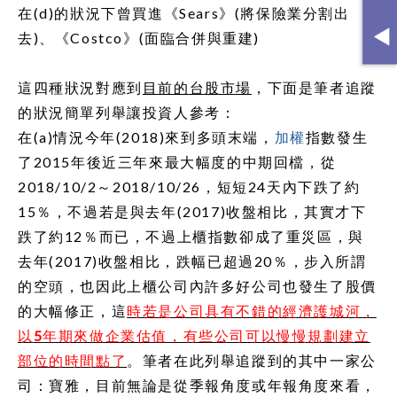
在
(d)
的狀況下曾買進《
Sears
》(將保險業分割出
去)、《
Costco
》(面臨合併與重建)
這
四種狀況對應到
目前的台股市場
，下面是筆者追蹤
的狀況簡單列舉讓投資人參考：
在
(a)
情況
今年
(2018)
來到多頭末端，
加權
指數發生
了
2015
年後近三年來最大幅度的中期回檔，從
2018/10/2
～
2018/10/26
，短短
24
天內下跌了約
15
％，不過若是與去年
(2017)
收盤相比，其實才下
跌了約
12
％而已，
不過上櫃指數卻成了重災區
，與
去年
(2017)
收盤相比，跌幅已超過
20
％，步入所謂
的空頭，也因此上櫃公司內許多好公司也發生了股價
的大幅修正，這
時若是公司具有不錯的經濟護城河，
以
5
年期來做企業估值，有些公司可以慢慢規劃建立
部位的時間點了
。筆者在此列舉追蹤到的其中一家公
司：寶雅，目前無論是從季報角度或年報角度來看，