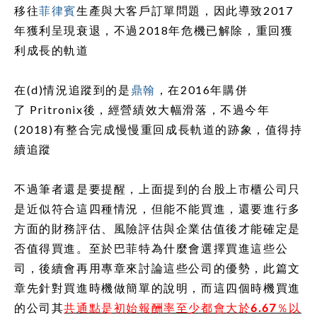
移往
菲律賓
生產與大客戶訂單問題，因此導致
2017
年獲利呈現衰退，不過
2018
年危機已解除，重回獲
利成長的軌道
在
(d)
情況追蹤到的是
鼎翰
，在
2016
年購併
了
Pritronix
後，經營績效大幅滑落，不過今年
(2018)
有整合完成慢慢重回成長軌道的跡象，值得持
續追蹤
不過筆者還是要提醒，上面提到的台股上市櫃公司只
是近似符合這四種情況，
但能不能買進，還要進行多
方面的財務評估、風險評估與企業估值後才能確定是
否值得買進
。至於巴菲特為什麼會選擇買進這些公
司，後續會再用專章來討論這些公司的優勢，此篇文
章先針對買進時機做簡單的說明，而這四個時機買進
的公司其
共通點是初始報酬率至少都會大於
6.67
％以