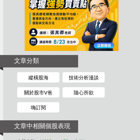
文章分類
縱橫股海
技術分析漫談
關於股市V爸
隨心所欲
嗨訂閱
文章中相關個股表現