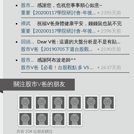
股市V爸
感謝您，也祝您事事順心如意~
重要【20200117學院研討會-年後規劃】
• 2395天前
禪武
祝福V爸身體健康平安，錢錢鼠也鼠不完
重要【20200117學院研討會-年後規劃】
• 2396天前
回頭是岸
Dear V爸 : 這週的大盤分析是不是有貼錯影片?QQ
股市V爸【20190705下週台股觀點】
• 2590天前
股市V爸
感謝阿布波老師^^
股市V爸【必看！台股觀點 多 VS 空】
• 2637天前
關注股市V爸的朋友
共有 104 位朋友關注