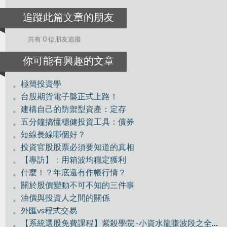
追蹤此篇文章的朋友
共有 0 位朋友追蹤
你可能有興趣的文章
。極簡投資學
。台股期貨電子盤正式上路！
。建構自己的防禦型資產：定存
。五分鐘搞懂穩健投資工具：債券
。短線長線哪個好？
。投資官股股票必須要知道的真相
。【專訪】：用箱波均穩定獲利
。什麼！？年底還有作帳行情？
。關於股價變動不可不知的三件事
。油價與投資人之間的關係
。外匯vs程式交易
。【系統選股免費課程】紫殺學院 -小資水龍賺波段之全員獵殺GIS