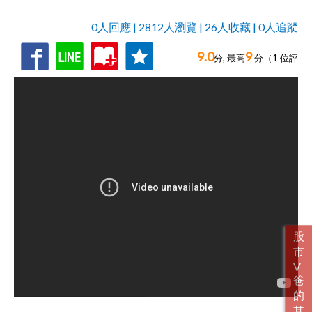
0人回應 | 2812人瀏覽 | 26人收藏 | 0人追蹤
9.0
9
收
追
0人回應,
分, 最高
分（
1
位評
藏
蹤
分）