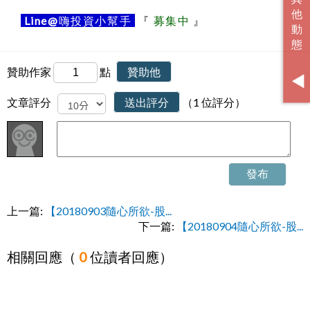
Line@
嗨投資小幫手
『
募集中
』
贊助作家
點
贊助他
文章評分
送出評分
（1 位評分）
發布
上一篇:
【20180903隨心所欲-股...
下一篇:
【20180904隨心所欲-股...
相關回應（
0
位讀者回應）