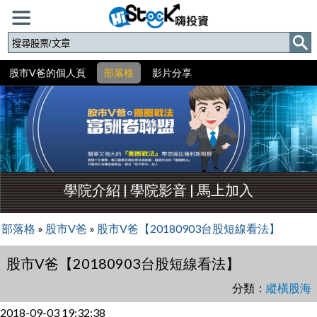
股市V爸的個人頁
部落格
影片分享
學院介紹
|
學院影音
|
馬上加入
部落格
»
股市V爸
»
股市V爸【20180903台股短線看法】
股市V爸【20180903台股短線看法】
分類：
縱橫股海
2018-09-03 19:32:38