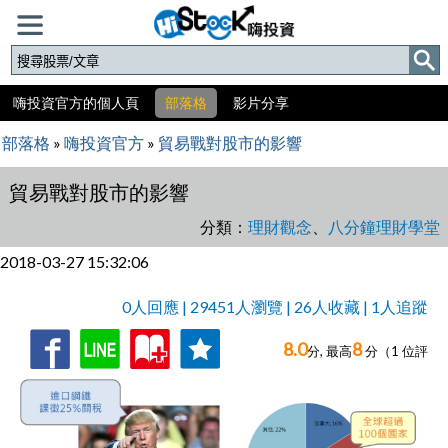
嗨投資官方的個人頁
部落格
影片分享
部落格
»
嗨投資官方
»
貿易戰對股市的影響
貿易戰對股市的影響
分類：
理財觀念
、
八分鐘理財學堂
2018-03-27 15:32:06
0人回應 | 29451人瀏覽 | 26人收藏 | 1人追蹤
8.0
8
收
追
0人回應,
分, 最高
分（
1
位評
藏
蹤
分）