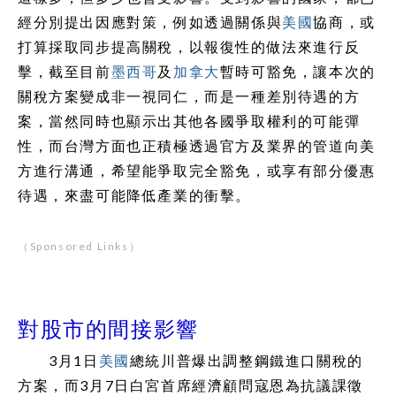
經分別提出因應對策，例如透過關係與
美國
協商，或
打算採取同步提高關稅，以報復性的做法來進行反
擊，截至目前
墨西哥
及
加拿大
暫時可豁免，讓本次的
關稅方案變成非一視同仁，而是一種差別待遇的方
案，當然同時也顯示出其他各國爭取權利的可能彈
性，而台灣方面也正積極透過官方及業界的管道向美
方進行溝通，希望能爭取完全豁免，或享有部分優惠
待遇，來盡可能降低產業的衝擊。
（Sponsored Links）
對股市的間接影響
3月1日
美國
總統川普爆出調整鋼鐵進口關稅的
方案，而3月7日白宮首席經濟顧問寇恩為抗議課徵