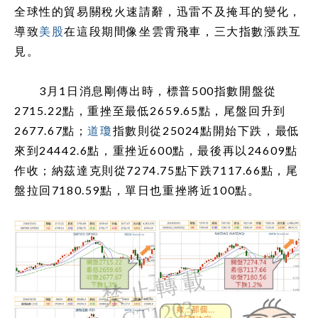
全球性的貿易關稅火速請辭，迅雷不及掩耳的變化，
導致
美股
在這段期間像坐雲霄飛車，三大指數漲跌互
見。
3月1日消息剛傳出時，標普500指數開盤從
2715.22點，重挫至最低2659.65點，尾盤回升到
2677.67點；
道瓊
指數則從25024點開始下跌，最低
來到24442.6點，重挫近600點，最後再以24609點
作收；納茲達克則從7274.75點下跌7117.66點，尾
盤拉回7180.59點，單日也重挫將近100點。