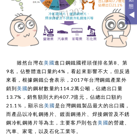
雖然台灣在
美國
進口鋼鐵國裡頭僅排名第8、第
9名，佔整體進口量約4%，看起來影響不大，但反過
來看，根據鋼鐵公會表示，2017年台灣鋼鐵產業外
銷到
美國
的鋼材數量約114.2萬公噸，佔總出口量
13.7%，銷售額則大約407.7億元，佔總出口額約
21.1％，顯示出
美國
是台灣鋼鐵製品最大的出口國，
而產品以冷軋鋼捲片、鍍面鋼捲片、焊接鋼管及不銹
鋼冷軋鋼捲片等為主，主要客戶則包含
美國
的營建、
汽車、家電，以及石化工業等。