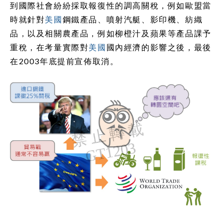
到國際社會紛紛採取報復性的調高關稅，例如歐盟當
時就針對
美國
鋼鐵產品、噴射汽艇、影印機、紡織
品，以及相關農產品，例如柳橙汁及蘋果等產品課予
重稅，在考量實際對
美國
國內經濟的影響之後，最後
在2003年底提前宣佈取消。