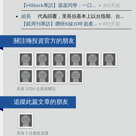
【HiStock專訪】菡菡同學：一口一口當沖，還清400萬負債翻轉人生
• 302天前
組長
代為回覆，里長伯基本上以台指期、台指權為主
【鏡周刊專訪】鑽研K線10年資產翻15倍
• 492天前
關注嗨投資官方的朋友
共有 1036 位朋友關注
追蹤此篇文章的朋友
共有 1 位朋友追蹤