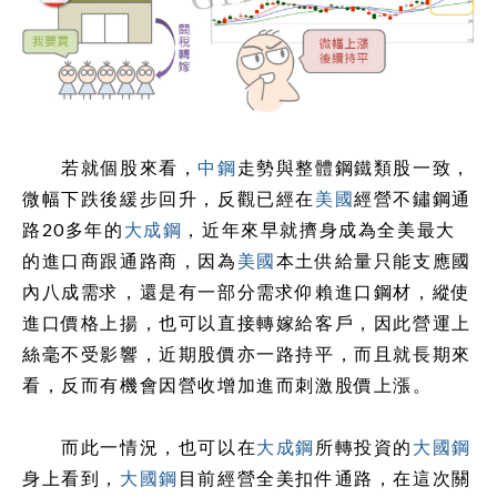
若就個股來看，
中鋼
走勢與整體鋼鐵類股一致，
微幅下跌後緩步回升，反觀已經在
美國
經營不鏽鋼通
路20多年的
大成鋼
，近年來早就擠身成為全美最大
的進口商跟通路商，因為
美國
本土供給量只能支應國
內八成需求，還是有一部分需求仰賴進口鋼材，縱使
進口價格上揚，也可以直接轉嫁給客戶，因此營運上
絲毫不受影響，近期股價亦一路持平，而且就長期來
看，反而有機會因營收增加進而刺激股價上漲。
而此一情況，也可以在
大成鋼
所轉投資的
大國鋼
身上看到，
大國鋼
目前經營全美扣件通路，在這次關