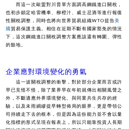
而這一次歐盟對川普單方面調高鋼鐵進口關稅，
也初步鎖定哈雷機車、柳橙汁、威士忌酒等進行報復
性關稅調整，同時也將向世界貿易組織WTO提告
美
國
貿易保護主義。相信在近期不斷有國家豁免的情況
下，這次鋼鐵進口關稅調整方案應該還有轉圜、彈性
的餘地。
企業應對環境變化的勇氣
這一波關稅調整的衝擊，對於部分企業而言或許
早已見怪不怪，除了業界早在年初就傳出相關風聲之
外，不斷適應外界環境變化、與同業共生共存的經
驗，以及未雨綢繆提早轉型佈局的眼界，更是帶領公
司持續走下去的根本，但是因為這份能力並不會以量
化指標的形式呈現在報表上，所以只能靠投資人長期