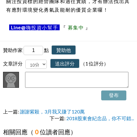
關注投資標的經營團隊和過往實績，才有辦法找出具
有應對環境變化勇氣及能耐的優質企業囉！
Line@
嗨投資小幫手
『
募集中
』
贊助作家
點
贊助他
文章評分
送出評分
（1 位評分）
發布
上一篇:
謝謝紫殺，3月我又賺了120萬
下一篇:
2018股東會紀念品，你不可錯...
相關回應（
0
位讀者回應）