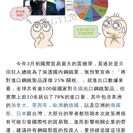
今年3月初國際貿易最大的震撼彈，莫過於是
美
國
狂人總統為了保護國內鋼鐵業，無預警宣佈：「將
對進口鋼鐵製品課徵 25% 關稅。」就進出口數據來
看，全球共有逾100個國家對
美國
出口鋼鐵製品，但
實際上前10名就佔了78%的進口量，其中包含美洲
的
加拿大
、
墨西哥
，
歐洲
的
德國
，以及亞洲的
俄羅
斯
、
日本
跟台灣，大部分的學者都預期本次政策將很
有可能引發國際性的貿易戰，進而影響相關企業的營
運，建議持有鋼鐵類股的投資人，要持續追蹤這項新