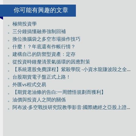
你可能有興趣的文章
。極簡投資學
。三分鐘搞懂融券強制回補
。換位換腦袋之多空市場操作技巧
。什麼！？年底還有作帳行情？
。建構自己的防禦型資產：定存
。從投資時鐘釐清景氣循環的因應對策
。【系統選股免費課程】紫殺學院 -小資水龍賺波段之全員獵殺GIS
。台股期貨電子盤正式上路！
。外匯vs程式交易
。【期貨老油條的告白:一周體悟規劃而獲利】
。油價與投資人之間的關係
。阿布波·多空戰技研究院教學影音:國際總經之亞股上證分析