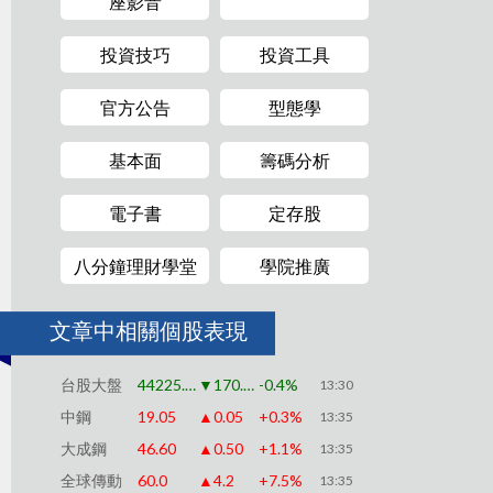
座影音
投資技巧
投資工具
官方公告
型態學
基本面
籌碼分析
電子書
定存股
八分鐘理財學堂
學院推廣
文章中相關個股表現
台股大盤
44225.91
▼170.79
-0.4%
13:30
中鋼
19.05
▲0.05
+0.3%
13:35
大成鋼
46.60
▲0.50
+1.1%
13:35
全球傳動
60.0
▲4.2
+7.5%
13:35