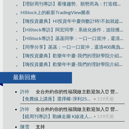
。
【理財周刊專訪】看懂趨勢、順勢而為：打造穩定獲利的交易思維
。
HiStock上的嶄新TradingView圖表
。
【嗨投資慶典】HI投資年中慶倒數計時!不如就趁雙十衝一波~
。
【HiStock專訪】阿宏同學：系統化操作，波段獲利300萬！
。
【HiStock專訪】菡菡同學：一口一口當沖，還清400萬負債翻轉人生
。
【同學分享】菡菡：一口一口當沖，還清400萬負債翻轉人生
。
【嗨投資慶典】歡樂年中慶-我們的理財學院介紹Part2
。
【嗨投資慶典】歡樂年中慶-我們的理財學院介紹Part1
最新回應
許吟
全台外約你的性福我做主歡迎加入⏰ 營業時間：下午1:00 ～ 凌晨04:00🚗 外送區域：雙北、新竹、台中、彰化、高雄、台南💰 消費方式：到府 / 酒店，一律現金 ✨ 主營類型：清純大學生
【免費線上講座】選擇權-淨利25萬的操作拆解
• 119天前
許吟
全台外約你的性福我做主歡迎加入⏰ 營業時間：下午1:00 ～ 凌晨04:00🚗 外送區域：雙北、新竹、台中、彰化、高雄、台南💰 消費方式：到府 / 酒店，一律現金 ✨ 主營類型：清純大學生
【鏡周刊專訪】勤練走圖 K線達人靠2套戰法賺千萬
• 119天前
陳雪
支持