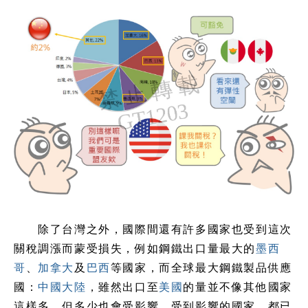
除了台灣之外，國際間還有許多國家也受到這次
關稅調漲而蒙受損失，例如鋼鐵出口量最大的
墨西
哥
、
加拿大
及
巴西
等國家，而全球最大鋼鐵製品供應
國：
中國
大陸
，雖然出口至
美國
的量並不像其他國家
這樣多，但多少也會受影響。受到影響的國家，都已