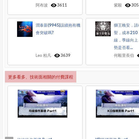
阿布波
3611
紫殺
305
潤泰新(9945)該續抱有機
獅王晚安，請教
會突破嗎?
聖，成本21
線，季線向上
勢是否看...
Leo 柏凡
3639
何毅里長伯
更多看多、技術面相關的付費課程