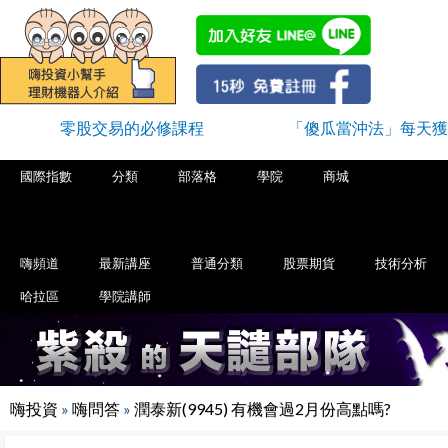
零股交易的必修課程
「傻瓜當沖法」每天獲
國際指數
分類
部落格
學院
商城
嗨頻道
最新講座
普通分類
股票期貨
技術分析
哈拉區
學院講師
嗨投資
»
嗨問答
»
潤泰新(9945) 有機會過2月份高點嗎?