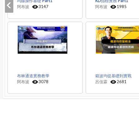
均線操作基礎 Part1
KD指標實務 Part1
阿布波
3147
阿布波
1985
布林通道實務教學
箱波均從基礎到實戰
阿布波
3078
呂佳霖
2681