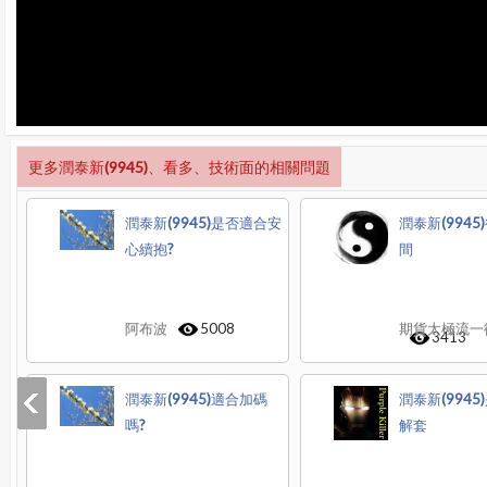
更多潤泰新(9945)、看多、技術面的相關問題
潤泰新(9945)是否適合安
潤泰新(994
心續抱?
間
阿布波
5008
期貨太極流一
3413
潤泰新(9945)適合加碼
潤泰新(994
嗎?
解套