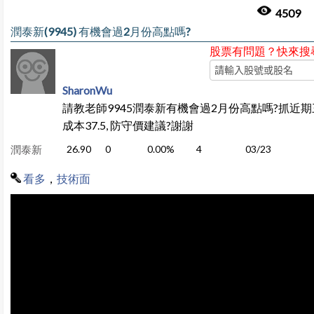
4509
潤泰新(9945) 有機會過2月份高點嗎?
股票有問題？快來搜
SharonWu
請教老師9945潤泰新有機會過2月份高點嗎?抓近期
成本37.5, 防守價建議?謝謝
潤泰新
26.90
0
0.00%
4
03/23
看多
，
技術面