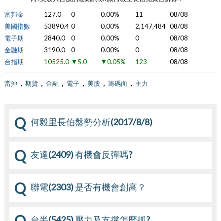
富邦金
127.0
0
0.00%
11
08/08
美國指數
53890.4
0
0.00%
2,147,484
08/08
電子期
2840.0
0
0.00%
0
08/08
金融期
3190.0
0
0.00%
0
08/08
台指期
10525.0
▼5.0
▼0.05%
123
08/08
，
，
，
，
，
，
當沖
期貨
金融
電子
美股
籌碼面
主力
Q
何毅里長伯盤勢分析(2017/8/8)
Q
友達(2409) 有機會反彈嗎?
Q
聯電(2303) 是否有機會創高？
Q
台半(5425) 壓力及支撐怎麼抓?