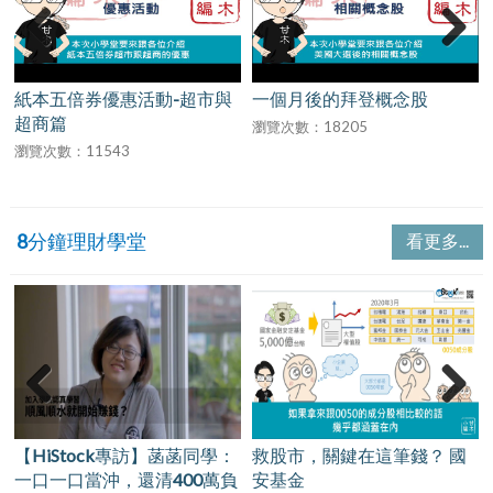
Previous
Next
紙本五倍券優惠活動-超市與
一個月後的拜登概念股
超商篇
瀏覽次數：18205
瀏覽次數：11543
8分鐘理財學堂
看更多...
Previous
Next
【HiStock專訪】菡菡同學：
救股市，關鍵在這筆錢？ 國
一口一口當沖，還清400萬負
安基金