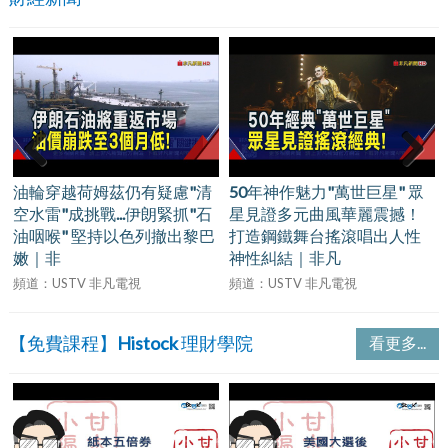
Previous
Next
油輪穿越荷姆茲仍有疑慮"清
50年神作魅力"萬世巨星" 眾
空水雷"成挑戰...伊朗緊抓"石
星見證多元曲風華麗震撼！
油咽喉" 堅持以色列撤出黎巴
打造鋼鐵舞台搖滾唱出人性
嫩｜非
神性糾結｜非凡
頻道：USTV 非凡電視
頻道：USTV 非凡電視
【免費課程】Histock 理財學院
看更多...