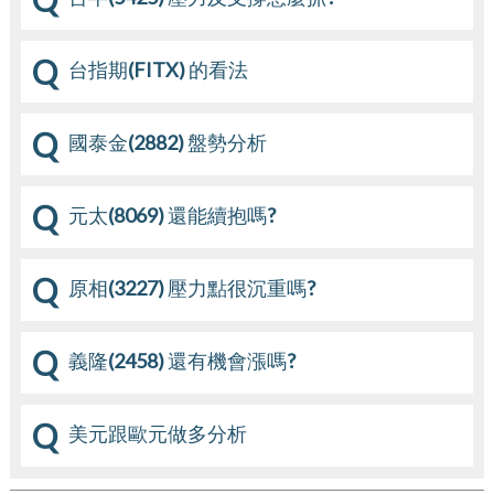
Q
台指期(FITX) 的看法
Q
國泰金(2882) 盤勢分析
Q
元太(8069) 還能續抱嗎?
Q
原相(3227) 壓力點很沉重嗎?
Q
義隆(2458) 還有機會漲嗎?
Q
美元跟歐元做多分析