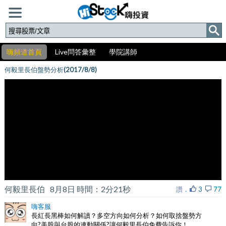
嗨頻道首頁
Live問答彙整
學院講師
何毅里長伯盤勢分析(2017/8/8)
何毅里長伯
8月8日 時間：2分21秒
讚
．
3
77
嗨客服
長紅長黑棒如何解讀？多空方向如何分析？如何取捨盤勢方
向?美股與台股的連動關係?讓何毅里長伯免費告訴你！