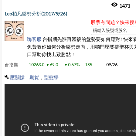
1471
Leo柏凡盤勢分析(2017/9/26)
股票有問題？快來搜
嗨客服
台指期先漲再灌殺的盤勢要如何應對? 快來看
免費教你如何分析盤勢走向，用獨門壓關撐聖杯與
口幫助你找出致勝點！
台指期
10263.0
▼69.0
▼0.67%
185
09/26
壓關撐
，
期貨
，
型態學