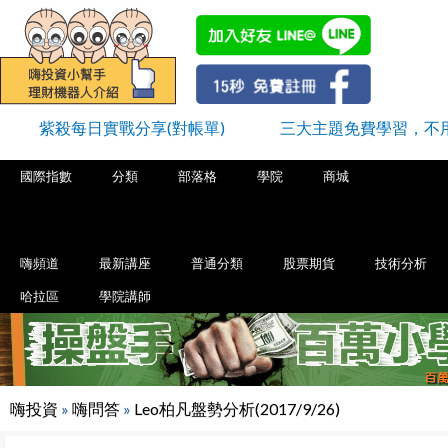
紫殺每日實戰分享(對帳單)
三大主題免費學習，不
國際指數
分類
部落格
學院
商城
嗨頻道
最新講座
普通分類
股票期貨
技術分析
哈拉區
學院講師
嗨投資
»
嗨問答
»
Leo柏凡盤勢分析(2017/9/26)