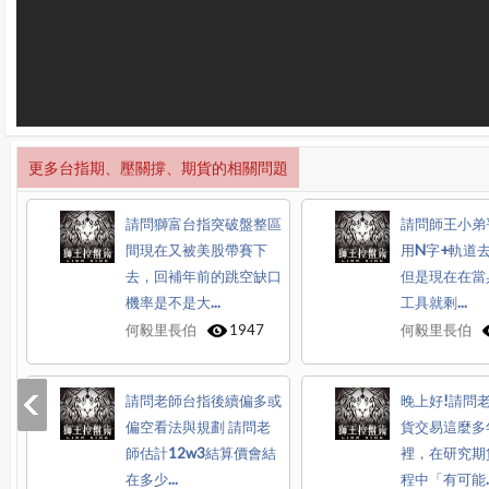
更多台指期、壓關撐、期貨的相關問題
請問獅富台指突破盤整區
請問師王小弟
間現在又被美股帶賽下
用N字+軌道去
去，回補年前的跳空缺口
但是現在在當
機率是不是大...
工具就剩...
何毅里長伯
1947
何毅里長伯
請問老師台指後續偏多或
晚上好!請問
偏空看法與規劃 請問老
貨交易這麼多
師估計12w3結算價會結
裡，在研究期
在多少...
程中「有可能..