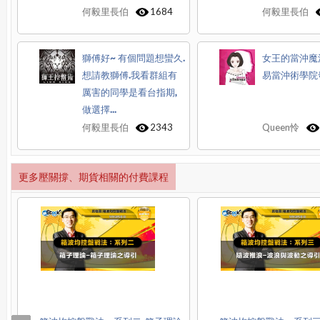
何毅里長伯
1684
何毅里長伯
獅傅好~ 有個問題想蠻久.
女王的當沖魔
想請教獅傅.我看群組有
易當沖術學院
厲害的同學是看台指期,
做選擇...
何毅里長伯
2343
Queen怜
更多壓關撐、期貨相關的付費課程