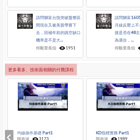
請問獅富台指突破盤整區
請問獅富160
間現在又被美股帶賽下
月線反壓上不
去，回補年前的跳空缺口
接是否在48
機率是不是大...
為適合，...
何毅里長伯
1951
何毅里長伯
更多看多、技術面相關的付費課程
均線操作基礎 Part1
KD指標實務 Part1
阿布波
3173
阿布波
1989