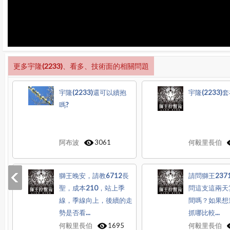
更多宇隆(2233)、看多、技術面的相關問題
宇隆(2233)還可以續抱
宇隆(2233)套
嗎?
阿布波
3061
何毅里長伯
獅王晚安，請教6712長
請問獅王237
聖，成本210，站上季
問這支這兩天
線，季線向上，後續的走
間嗎？如果想
勢是否看...
抓哪比較...
何毅里長伯
1695
何毅里長伯