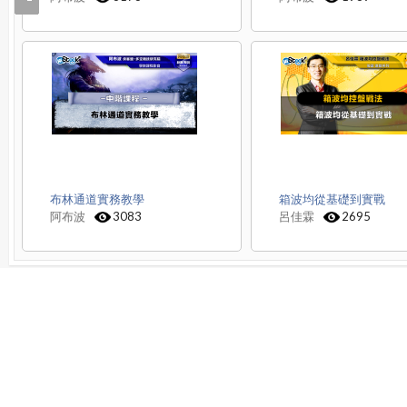
布林通道實務教學
箱波均從基礎到實戰
阿布波
3083
呂佳霖
2695