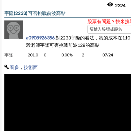
2324
宇隆(2233) 可否挑戰前波高點
股票有問題？快來搜
a0908926356
對2233宇隆的看法，我的成本在11
殺老師宇隆可否挑戰前波128的高點
宇隆
201.0
0
0.00%
2
07/24
看多
，
技術面