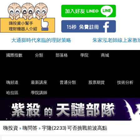
大通膨時代來臨的理財策略
朱家泓老師線上家教
國際指數
分類
部落格
學院
商城
嗨頻道
最新講座
普通分類
股票期貨
技術分析
哈拉區
學院講師
嗨投資
»
嗨問答
»
宇隆(2233) 可否挑戰前波高點