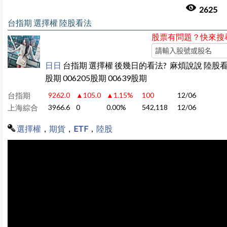
2625
台指期 選擇權 陸股看法
股票有問題？快來搜
日日
台指期 選擇權 後幾日的看法? 麻煩說說 陸股
股期 006205股期 00639股期
台指期
9262.0
▲105.0
▲1.15%
100
12/06
上海綜合
3966.6
0
0.00%
542,118
12/06
選擇權
，
期貨
，
ETF
，
陸股