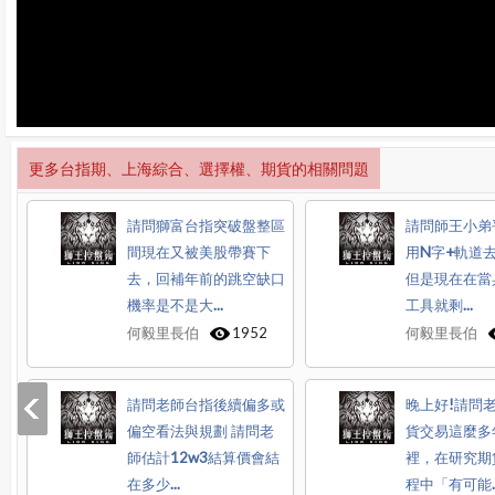
更多台指期、上海綜合、選擇權、期貨的相關問題
請問獅富台指突破盤整區
請問師王小弟
間現在又被美股帶賽下
用N字+軌道去
去，回補年前的跳空缺口
但是現在在當
機率是不是大...
工具就剩...
何毅里長伯
1952
何毅里長伯
請問老師台指後續偏多或
晚上好!請問
偏空看法與規劃 請問老
貨交易這麼多
師估計12w3結算價會結
裡，在研究期
在多少...
程中「有可能..