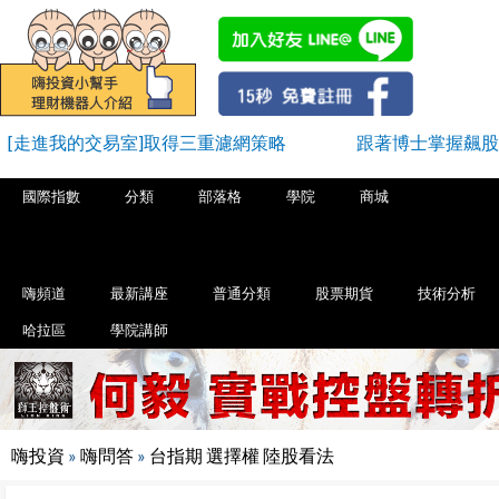
[走進我的交易室]取得三重濾網策略
跟著博士掌握飆股
國際指數
分類
部落格
學院
商城
嗨頻道
最新講座
普通分類
股票期貨
技術分析
哈拉區
學院講師
嗨投資
»
嗨問答
»
台指期 選擇權 陸股看法