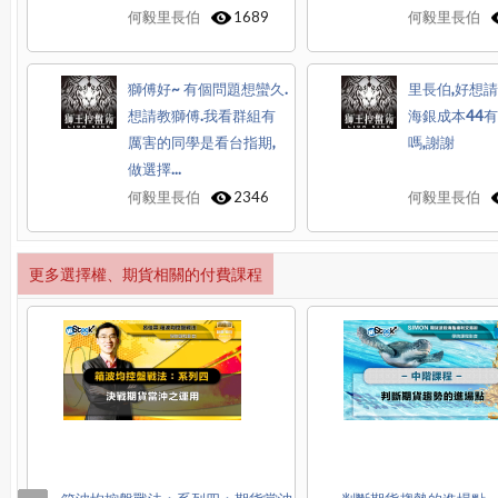
何毅里長伯
1689
何毅里長伯
獅傅好~ 有個問題想蠻久.
里長伯,好想請
想請教獅傅.我看群組有
海銀成本44
厲害的同學是看台指期,
嗎,謝謝
做選擇...
何毅里長伯
2346
何毅里長伯
更多選擇權、期貨相關的付費課程