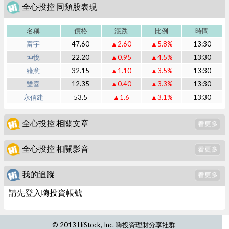
全心投控 同類股表現
名稱
價格
漲跌
比例
時間
富宇
47.60
▲2.60
▲5.8%
13:30
坤悅
22.20
▲0.95
▲4.5%
13:30
綠意
32.15
▲1.10
▲3.5%
13:30
雙喜
12.35
▲0.40
▲3.3%
13:30
永信建
53.5
▲1.6
▲3.1%
13:30
全心投控 相關文章
全心投控 相關影音
我的追蹤
請先登入嗨投資帳號
© 2013 HiStock, Inc. 嗨投資理財分享社群