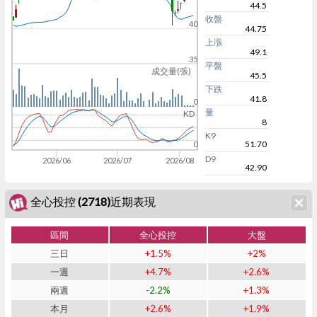
44.5
收盤
40
44.75
上漲
49.1
35
平盤
成交量(張)
45.5
下跌
41.8
0
量
KD
8
K9
51.70
0
D9
2026/06
2026/07
2026/08
42.90
全心投控 (2718)近期表現
區間
全心投控
大盤
三日
+1.5%
+2%
一週
+4.7%
+2.6%
兩週
-2.2%
+1.3%
本月
+2.6%
+1.9%