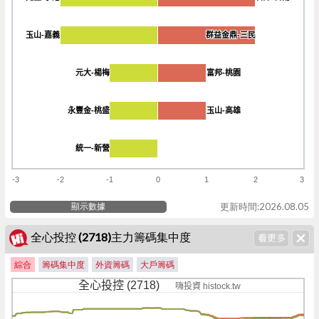
玉山-嘉義
玉山-嘉義
群益金鼎-三民
群益金鼎-三民
元大-楊梅
元大-楊梅
富邦-桃園
富邦-桃園
永豐金-桃盛
永豐金-桃盛
玉山-高雄
玉山-高雄
統一-新營
統一-新營
-3
-2
-1
0
1
2
3
顯示數據
更新時間:2026.08.05
全心投控 (2718)主力籌碼集中度
綜合
籌碼集中度
外資籌碼
大戶籌碼
全心投控 (2718)
嗨投資 histock.tw