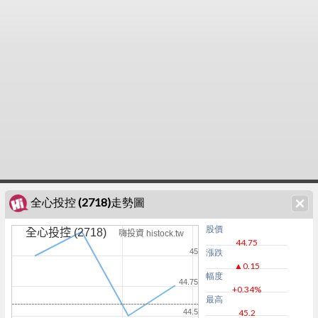
全心投控 (2718)走勢圖
股價
全心投控 (2718)
嗨投資 histock.tw
44.75
45
漲跌
▲0.15
幅度
44.75
+0.34%
最高
44.5
45.2