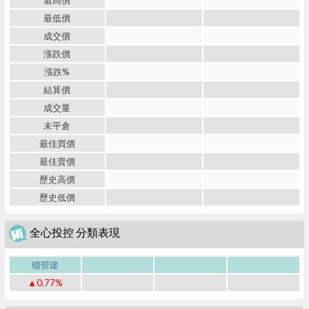
最高價
最低價
成交價
漲跌價
漲跌%
結算價
成交量
未平倉
最佳買價
最佳賣價
歷史高價
歷史低價
全心投控 分類表現
櫃營建
▲0.77%