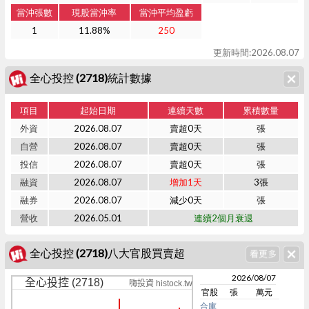
當沖張數
現股當沖率
當沖平均盈虧
1
11.88%
250
更新時間:2026.08.07
全心投控 (2718)統計數據
項目
起始日期
連續天數
累積數量
外資
2026.08.07
賣超0天
張
自營
2026.08.07
賣超0天
張
投信
2026.08.07
賣超0天
張
融資
2026.08.07
增加1天
3張
融券
2026.08.07
減少0天
張
營收
2026.05.01
連續2個月衰退
全心投控 (2718)八大官股買賣超
2026/08/07
全心投控 (2718)
嗨投資 histock.tw
官股
張
萬元
合庫