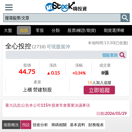
大盤
個股
零股
分類
股票(權證/期貨)
期貨選擇權
本地時間:
13:30
(已收盤)
全心投控
(2718)
可現股當沖
股價
漲跌
漲幅
成交量
44.75
▲0.15
8
張
+0.34%
產業
18
人加入追蹤
上櫃 營建類股
立即追蹤
重大訊息:公告本公司115年股東常會重要決議事項
日期:2026/05/29
個股概況
預設
技術分析
籌碼相關
基本資料
財務報表