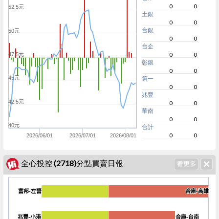
0
0
52.5元
土銀
0
0
台銀
50元
0
0
台企
0
0
47.5元
彰銀
0
0
45元
第一
0
0
兆豐
42.5元
0
0
華南
0
0
40元
合計
0
0
2026/06/01
2026/07/01
2026/08/01
全心投控 (2718)分點買賣日報
富邦-左營
富邦-左營
合庫-高雄
合庫-高雄
-200
兆豐-小港
兆豐-小港
合庫-台南
合庫-台南