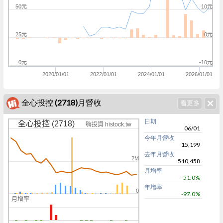
50元
10元
25元
0元
0元
-10元
2020/01/01
2022/01/01
2024/01/01
2026/01/01
全心投控 (2718)月營收
日期
全心投控 (2718)
嗨投資 histock.tw
06/01
今年月營收
15,199
去年月營收
2M
510,458
月增率
-51.0%
年增率
0
-97.0%
月增率
k
0