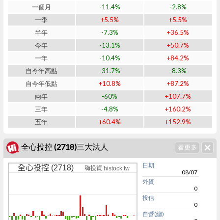
一個月
-11.4%
-2.8%
一季
+5.5%
+5.5%
半年
-7.3%
+36.5%
今年
-13.1%
+50.7%
一年
-10.4%
+84.2%
自今年高點
-31.7%
-8.3%
自今年低點
+10.8%
+87.2%
兩年
-60%
+107.7%
三年
-4.8%
+160.2%
五年
+60.4%
+152.9%
全心投控 (2718)三大法人
日期
全心投控 (2718)
嗨投資 histock.tw
08/07
外資
0
投信
0
自營(總)