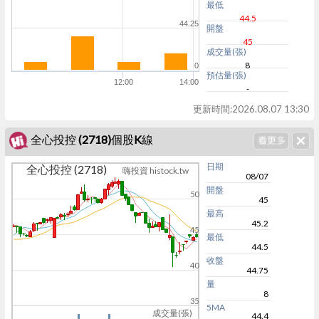
最低
44.5
44.25
開盤
45
成交量(張)
8
0
預估量(張)
12:00
14:00
-
更新時間:
2026.08.07 13:30
全心投控 (2718)個股K線
日期
全心投控 (2718)
嗨投資 histock.tw
08/07
開盤
50
45
最高
45.2
45
最低
44.5
收盤
40
44.75
量
8
35
5MA
成交量(張)
44.4