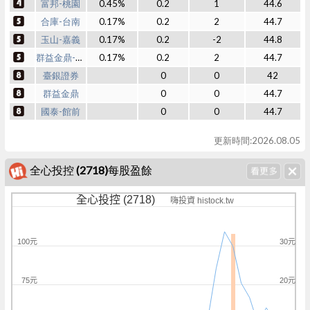
富邦-桃園
0.45%
0.2
1
44.6
合庫-台南
0.17%
0.2
2
44.7
玉山-嘉義
0.17%
0.2
-2
44.8
群益金鼎-三民
0.17%
0.2
2
44.7
臺銀證券
0
0
42
群益金鼎
0
0
44.7
國泰-館前
0
0
44.7
更新時間:2026.08.05
全心投控 (2718)每股盈餘
全心投控 (2718)
嗨投資 histock.tw
100元
30元
75元
20元