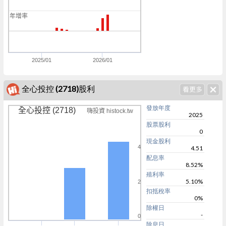
k
年增率
0
k
2025/01
2026/01
全心投控 (2718)股利
發放年度
全心投控 (2718)
嗨投資 histock.tw
2025
股票股利
0
現金股利
4
4.51
配息率
8.52%
殖利率
5.10%
2
扣抵稅率
0%
除權日
-
0
除息日