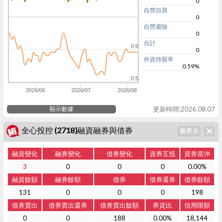
0
自營自買
0
自營避險
0
合計
0.6
0
外資持股率
0.59%
0.5
2026/06
2026/07
2026/08
顯示數據
更新時間:2026.08.07
全心投控 (2718)融資融券與借券
融資變化
融券變化
借券變化
資券互抵
資券當沖
3
0
0
0
0.00%
融資餘額
融券餘額
借券
借券還券
借券餘額
131
0
0
0
198
借券賣出
借券賣出還券
借券賣出餘額
券資比
信用限額
0
0
188
0.00%
18,144