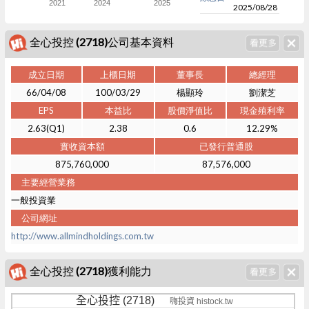
2021
2024
2025
2025/08/28
全心投控 (2718)公司基本資料
成立日期
上櫃日期
董事長
總經理
66/04/08
100/03/29
楊顯玲
劉潔芝
EPS
本益比
股價淨值比
現金殖利率
2.63(Q1)
2.38
0.6
12.29%
實收資本額
已發行普通股
875,760,000
87,576,000
主要經營業務
一般投資業
公司網址
http://www.allmindholdings.com.tw
全心投控 (2718)獲利能力
全心投控 (2718)
嗨投資 histock.tw