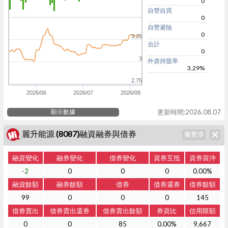
0
自營自買
0
自營避險
0
3.25
合計
0
3
外資持股率
3.29%
2.75
2026/06
2026/07
2026/08
顯示數據
更新時間:2026.08.07
麗升能源 (8087)融資融券與借券
融資變化
融券變化
借券變化
資券互抵
資券當沖
-2
0
0
0
0.00%
融資餘額
融券餘額
借券
借券還券
借券餘額
99
0
0
0
145
借券賣出
借券賣出還券
借券賣出餘額
券資比
信用限額
0
0
85
0.00%
9,667