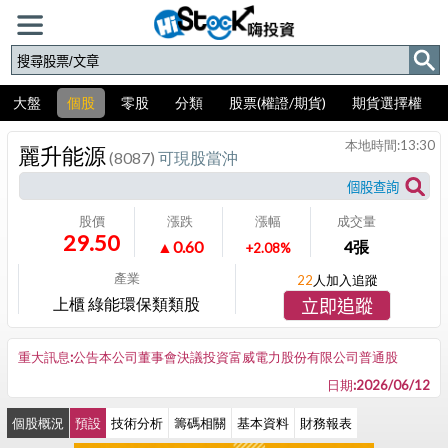
大盤
個股
零股
分類
股票(權證/期貨)
期貨選擇權
本地時間:
13:30
麗升能源
(8087)
可現股當沖
股價
漲跌
漲幅
成交量
29.50
▲0.60
4
張
+2.08%
產業
22
人加入追蹤
上櫃 綠能環保類類股
立即追蹤
重大訊息:公告本公司董事會決議投資富威電力股份有限公司普通股
日期:2026/06/12
個股概況
預設
技術分析
籌碼相關
基本資料
財務報表