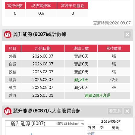
當沖張數
現股當沖率
當沖平均盈虧
0
0%
0
更新時間:2026.08.07
麗升能源 (8087)統計數據
項目
起始日期
連續天數
累積數量
外資
2026.08.07
賣超0天
張
自營
2026.08.07
賣超0天
張
投信
2026.08.07
賣超0天
張
融資
2026.08.07
減少1天
-2張
融券
2026.08.07
減少0天
張
營收
2026.05.01
連續2個月衰退
麗升能源 (8087)八大官股買賣超
2026/08/07
麗升能源 (8087)
嗨投資 histock.tw
官股
張
萬元
合庫