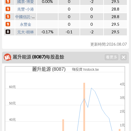
國票-博愛
0.00%
0
-2
29.5
兆豐-小港
0
0
28.8
中國信託-新竹
0
0
28.8
永豐金
0
0
29.5
元大-樹林
-0.17%
-0.1
-2
29.5
更新時間:2026.08.07
麗升能源 (8087)每股盈餘
麗升能源 (8087)
嗨投資 histock.tw
4元
60元
3元
50元
2元
40元
1元