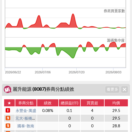
券商買賣家數
籌碼集中度
2026/06/22
2026/07/06
2026/07/20
2026/08/03
麗升能源 (8087)券商分點績效
★
券商分點
績效
總損益(仟)
買賣超
均價
永豐金-萬盛
0.08%
0.1
4
29.5
元大-板橋三民
0
0
29.5
國泰-敦南
0
0
28.8