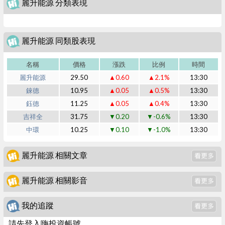
麗升能源 分類表現
麗升能源 同類股表現
名稱
價格
漲跌
比例
時間
麗升能源
29.50
▲0.60
▲2.1%
13:30
錸德
10.95
▲0.05
▲0.5%
13:30
鈺德
11.25
▲0.05
▲0.4%
13:30
吉祥全
31.75
▼0.20
▼-0.6%
13:30
中環
10.25
▼0.10
▼-1.0%
13:30
麗升能源 相關文章
麗升能源 相關影音
我的追蹤
請先登入嗨投資帳號