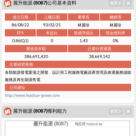
麗升能源 (8087)公司基本資料
成立日期
上櫃日期
董事長
總經理
86/08/22
93/02/25
林麗珍
林麗珍
EPS
本益比
股價淨值比
現金殖利率
0.86(Q1)
0
1.43
0%
實收資本額
已發行普通股
386,691,420
38,669,142
主要經營業務
各類能源發電案場之開發、設計與工程服務電廠資產管理及維運服務儲能
服務及再生能源售電
公司網址
http://www.leadsun-green.com
麗升能源 (8087)獲利能力
麗升能源 (8087)
嗨投資 histock.tw