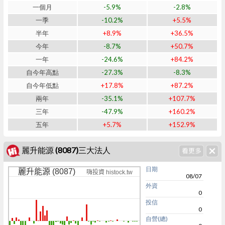
一個月
-5.9%
-2.8%
一季
-10.2%
+5.5%
半年
+8.9%
+36.5%
今年
-8.7%
+50.7%
一年
-24.6%
+84.2%
自今年高點
-27.3%
-8.3%
自今年低點
+17.8%
+87.2%
兩年
-35.1%
+107.7%
三年
-47.9%
+160.2%
五年
+5.7%
+152.9%
麗升能源 (8087)三大法人
日期
麗升能源 (8087)
嗨投資 histock.tw
08/07
外資
0
投信
0
自營(總)