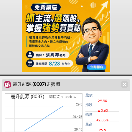
麗升能源 (8087)走勢圖
股價
麗升能源 (8087)
嗨投資 histock.tw
29.50
29.5
漲跌
▲0.60
幅度
29.475
+2.08%
最高
29.45
29.5