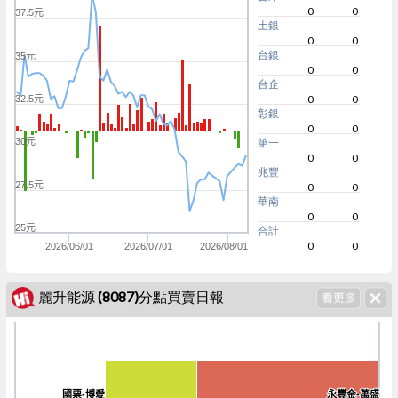
0
0
37.5元
土銀
0
0
台銀
35元
0
0
台企
0
0
32.5元
彰銀
0
0
30元
第一
0
0
兆豐
27.5元
0
0
華南
0
0
25元
合計
0
0
2026/06/01
2026/07/01
2026/08/01
麗升能源 (8087)分點買賣日報
-150
國票-博愛
國票-博愛
永豐金-萬盛
永豐金-萬盛