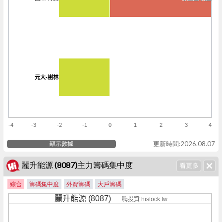
元大-樹林
元大-樹林
-4
-3
-2
-1
0
1
2
3
4
顯示數據
更新時間:2026.08.07
麗升能源 (8087)主力籌碼集中度
綜合
籌碼集中度
外資籌碼
大戶籌碼
麗升能源 (8087)
嗨投資 histock.tw