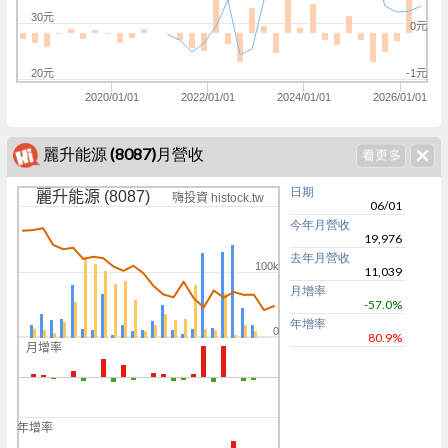
30元
0元
20元
-1元
2020/01/01
2022/01/01
2024/01/01
2026/01/01
麗升能源 (8087)月營收
日期
麗升能源 (8087)
嗨投資 histock.tw
06/01
今年月營收
19,976
去年月營收
100k
11,039
月增率
-57.0%
年增率
0
80.9%
月增率
0
k
年增率
k