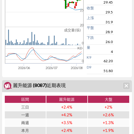
29.45
收盤
25
29.5
上漲
31.9
20
平盤
成交量(張)
28.9
下跌
26.0
0
量
KD
4
K9
62.20
0
D9
2026/06
2026/07
2026/08
51.80
麗升能源 (8087)近期表現
區間
麗升能源
大盤
三日
+2.4%
+2%
一週
+4.2%
+2.6%
兩週
+3.5%
+1.3%
本月
+2.4%
+1.9%