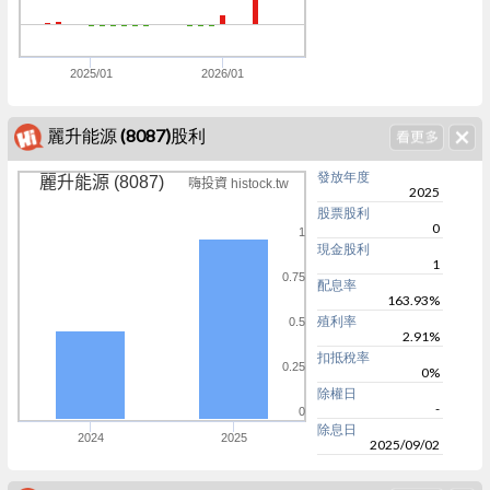
0
k
2025/01
2026/01
麗升能源 (8087)股利
發放年度
麗升能源 (8087)
嗨投資 histock.tw
2025
股票股利
0
1
現金股利
1
0.75
配息率
163.93%
殖利率
0.5
2.91%
扣抵稅率
0.25
0%
除權日
-
0
除息日
2024
2025
2025/09/02