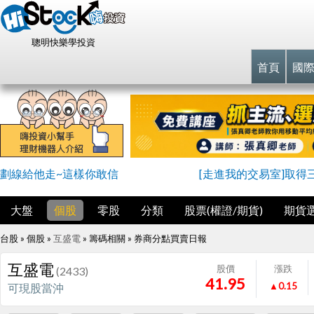
聰明快樂學投資
首頁
國
劃線給他走~這樣你敢信
[走進我的交易室]取得
大盤
個股
零股
分類
股票(權證/期貨)
期貨
台股 » 個股 »
互盛電
» 籌碼相關 »
券商分點買賣日報
互盛電
股價
漲跌
(2433)
41.95
▲0.15
可現股當沖