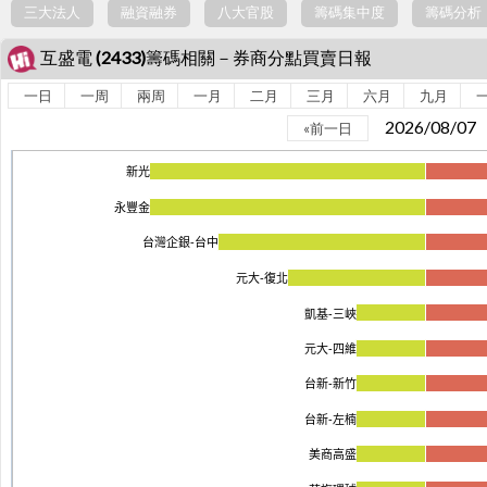
三大法人
融資融券
八大官股
籌碼集中度
籌碼分析
互盛電 (2433)籌碼相關－券商分點買賣日報
一日
一周
兩周
一月
二月
三月
六月
九月
2026/08/0
«前一日
新光
永豐金
台灣企銀-台中
元大-復北
凱基-三峽
元大-四維
台新-新竹
台新-左楠
美商高盛