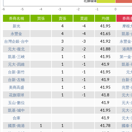
花旗環球
-6
-5
-4
-3
-2
-1
0
券商名稱
買張
賣張
賣超
均價
券商
新光
4
-4
41.95
摩根
永豐金
4
-4
41.65
凱基-
台灣企銀-台中
3
-3
41.92
永豐金
元大-復北
2
-2
41.88
港商
凱基-三峽
1
-1
41.95
第一金
元大-四維
1
-1
41.9
凱基-
台新-新竹
1
-1
41.95
元
台新-左楠
1
-1
41.9
台新-
美商高盛
1
-1
41.95
兆豐-
花旗環球
1
-1
41.8
元大-
玉山-數位
41.9
元大-
凱基-城中
41.95
元大-
合庫
41.9
元大-
國票-南港
1
1
41.78
國泰-