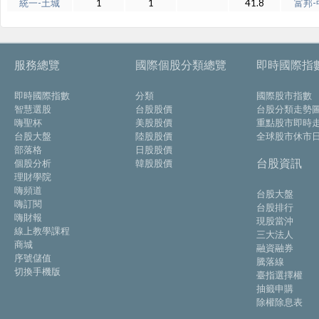
統一-土城
1
1
41.8
富邦-
服務總覽
國際個股分類總覽
即時國際指
即時國際指數
分類
國際股市指數
智慧選股
台股股價
台股分類走勢
嗨聖杯
美股股價
重點股市即時
台股大盤
陸股股價
全球股市休市
部落格
日股股價
台股資訊
個股分析
韓股股價
理財學院
嗨頻道
台股大盤
嗨訂閱
台股排行
嗨財報
現股當沖
線上教學課程
三大法人
商城
融資融券
序號儲值
騰落線
切換手機版
臺指選擇權
抽籤申購
除權除息表